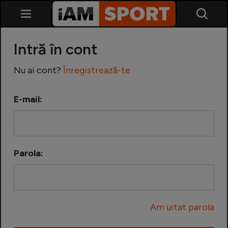
Intră în cont
Nu ai cont?
Înregistrează-te
E-mail:
SuperLiga
Liga 2
Parola:
Cupa României
Echipa Națională
Am uitat parola
U21
Fotbal feminin