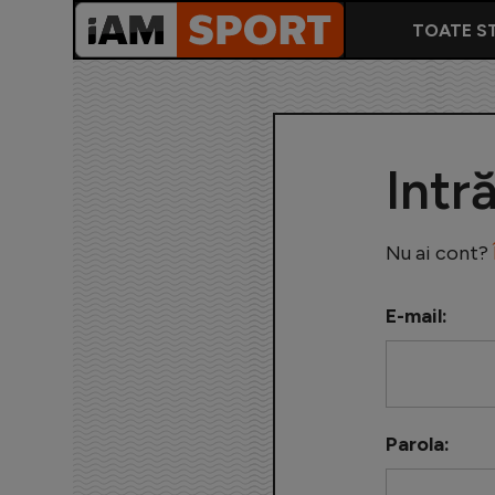
TOATE ST
Intr
Nu ai cont?
E-mail:
Parola: