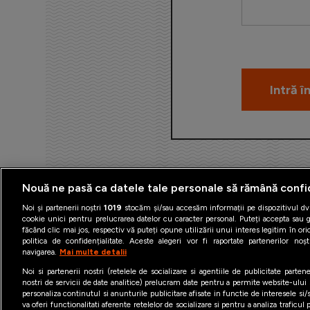
Nouă ne pasă ca datele tale personale să rămână confi
Noi și partenerii noștri
1019
stocăm și/sau accesăm informații pe dispozitivul dvs
cookie unici pentru prelucrarea datelor cu caracter personal. Puteți accepta sau g
făcând clic mai jos, respectiv vă puteți opune utilizării unui interes legitim în 
politica de confidențialitate. Aceste alegeri vor fi raportate partenerilor no
navigarea.
Mai multe detalii
Termeni şi condiţii
Politica 
Noi si partenerii nostri (retelele de socializare si agentiile de publicitate parten
nostri de servicii de date analitice) prelucram date pentru a permite website-ului
personaliza continutul si anunturile publicitare afisate in functie de interesele si/s
va oferi functionalitati aferente retelelor de socializare si pentru a analiza traficul