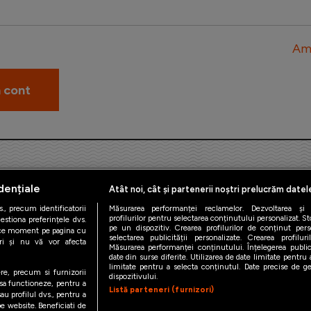
Am 
dențiale
Atât noi, cât și partenerii noștri prelucrăm datel
., precum identificatorii
Măsurarea performanței reclamelor. Dezvoltarea și îm
profilurilor pentru selectarea conținutului personalizat. St
estiona preferințele dvs.
pe un dispozitiv. Crearea profilurilor de conținut person
orice moment pe pagina cu
iAMsport.ro © 2026
selectarea publicității personalizate. Crearea profilur
ștri și nu vă vor afecta
Măsurarea performanței conținutului. Înțelegerea public
date din surse diferite. Utilizarea de date limitate pentru a
de confidentialitate
Politica de utilizare Cookies
Cine suntem
Co
limitate pentru a selecta conținutul. Date precise de geo
ere, precum si furnizorii
dispozitivului.
 sa functioneze, pentru a
Listă parteneri (furnizori)
au profilul dvs., pentru a
 pe website. Beneficiati de