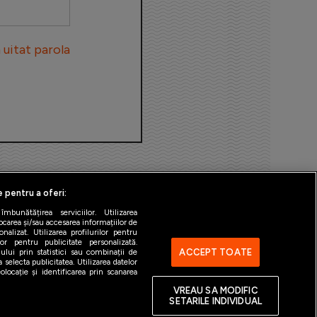
uitat parola
e pentru a oferi:
bunătățirea serviciilor. Utilizarea
ocarea și/sau accesarea informațiilor de
alizat. Utilizarea profilurilor pentru
ilor pentru publicitate personalizată.
ACCEPT TOATE
ului prin statistici sau combinații de
 selecta publicitatea. Utilizarea datelor
ntact
Gestionați preferințele
locație și identificarea prin scanarea
VREAU SA MODIFIC
SETARILE INDIVIDUAL