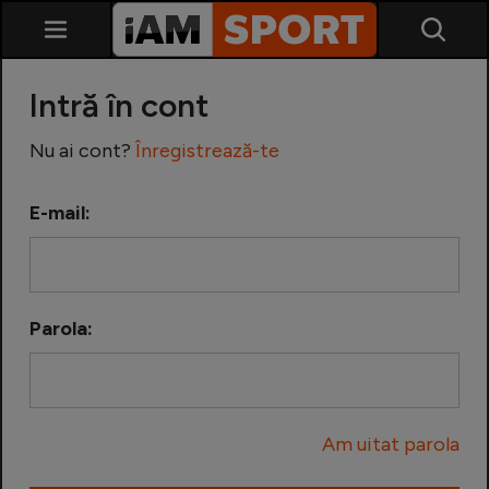
Intră în cont
Nu ai cont?
Înregistrează-te
E-mail:
SuperLiga
Liga 2
Parola:
Cupa României
Echipa Națională
Am uitat parola
U21
Fotbal feminin