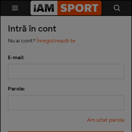
Intră în cont
Nu ai cont?
Înregistrează-te
E-mail:
SuperLiga
Liga 2
Parola:
Cupa României
Echipa Națională
Am uitat parola
U21
Fotbal feminin