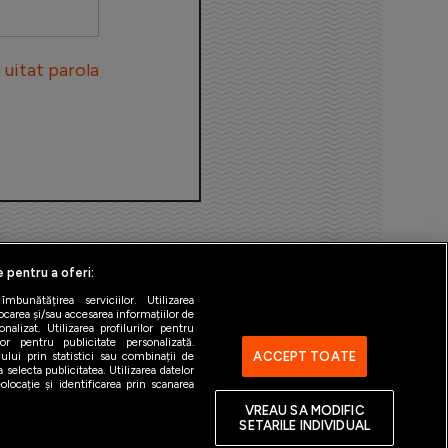
uitat parola
e pentru a oferi:
bunătățirea serviciilor. Utilizarea
ocarea și/sau accesarea informațiilor de
alizat. Utilizarea profilurilor pentru
ilor pentru publicitate personalizată.
ACCEPT TOATE
ului prin statistici sau combinații de
 selecta publicitatea. Utilizarea datelor
ntact
Gestionați preferințele
locație și identificarea prin scanarea
VREAU SA MODIFIC
SETARILE INDIVIDUAL