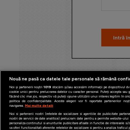
Nouă ne pasă ca datele tale personale să rămână confi
Noi și partenerii noștri
1019
stocăm și/sau accesăm informații pe dispozitivul dvs
cookie unici pentru prelucrarea datelor cu caracter personal. Puteți accepta sau g
făcând clic mai jos, respectiv vă puteți opune utilizării unui interes legitim în 
politica de confidențialitate. Aceste alegeri vor fi raportate partenerilor no
navigarea.
Mai multe detalii
Termeni şi condiţii
Politica 
Noi si partenerii nostri (retelele de socializare si agentiile de publicitate parten
nostri de servicii de date analitice) prelucram date pentru a permite website-ului
personaliza continutul si anunturile publicitare afisate in functie de interesele si/s
va oferi functionalitati aferente retelelor de socializare si pentru a analiza traficul