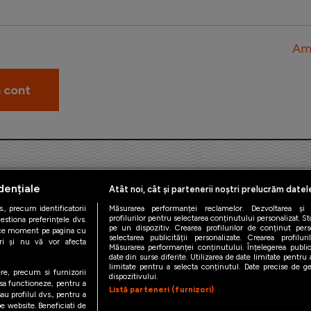
Am 
dențiale
Atât noi, cât și partenerii noștri prelucrăm datel
., precum identificatorii
Măsurarea performanței reclamelor. Dezvoltarea și îm
profilurilor pentru selectarea conținutului personalizat. St
estiona preferințele dvs.
pe un dispozitiv. Crearea profilurilor de conținut person
orice moment pe pagina cu
iAMsport.ro © 2026
selectarea publicității personalizate. Crearea profilur
ștri și nu vă vor afecta
Măsurarea performanței conținutului. Înțelegerea public
date din surse diferite. Utilizarea de date limitate pentru a
de confidentialitate
Politica de utilizare Cookies
Cine suntem
Co
limitate pentru a selecta conținutul. Date precise de geo
ere, precum si furnizorii
dispozitivului.
 sa functioneze, pentru a
Listă parteneri (furnizori)
au profilul dvs., pentru a
 pe website. Beneficiati de