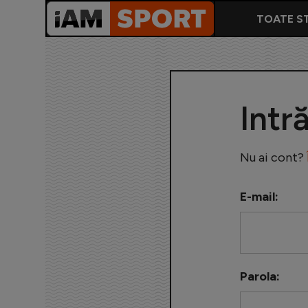
TOATE ST
Intr
Nu ai cont?
E-mail:
Parola: