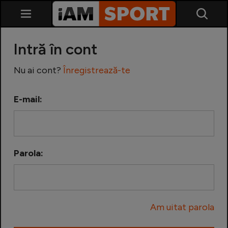
Intră în cont
Nu ai cont?
Înregistrează-te
E-mail:
SuperLiga
Liga 2
Parola:
Cupa României
Echipa Națională
Am uitat parola
U21
Fotbal feminin