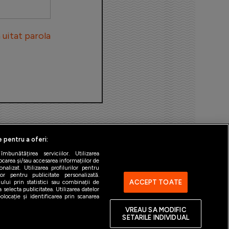
uitat parola
e pentru a oferi:
bunătățirea serviciilor. Utilizarea
ocarea și/sau accesarea informațiilor de
alizat. Utilizarea profilurilor pentru
ilor pentru publicitate personalizată.
ACCEPT TOATE
ului prin statistici sau combinații de
 selecta publicitatea. Utilizarea datelor
ntact
Gestionați preferințele
locație și identificarea prin scanarea
VREAU SA MODIFIC
SETARILE INDIVIDUAL