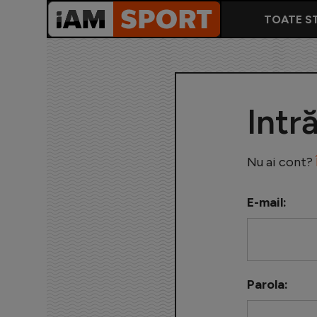
TOATE ST
Intr
Nu ai cont?
E-mail:
Parola: