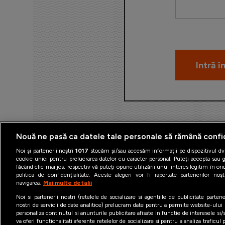
Nouă ne pasă ca datele tale personale să rămână confi
Noi și partenerii noștri
1017
stocăm și/sau accesăm informații pe dispozitivul dvs
cookie unici pentru prelucrarea datelor cu caracter personal. Puteți accepta sau g
făcând clic mai jos, respectiv vă puteți opune utilizării unui interes legitim în 
politica de confidențialitate. Aceste alegeri vor fi raportate partenerilor no
navigarea.
Mai multe detalii
Termeni şi condiţii
Politica 
Noi si partenerii nostri (retelele de socializare si agentiile de publicitate parten
nostri de servicii de date analitice) prelucram date pentru a permite website-ului
personaliza continutul si anunturile publicitare afisate in functie de interesele si/s
va oferi functionalitati aferente retelelor de socializare si pentru a analiza traficul