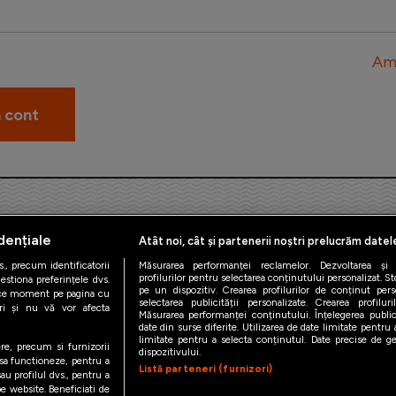
Am 
dențiale
Atât noi, cât și partenerii noștri prelucrăm datel
., precum identificatorii
Măsurarea performanței reclamelor. Dezvoltarea și îm
profilurilor pentru selectarea conținutului personalizat. St
estiona preferințele dvs.
pe un dispozitiv. Crearea profilurilor de conținut person
orice moment pe pagina cu
iAMsport.ro © 2026
selectarea publicității personalizate. Crearea profilur
ștri și nu vă vor afecta
Măsurarea performanței conținutului. Înțelegerea public
date din surse diferite. Utilizarea de date limitate pentru a
de confidentialitate
Politica de utilizare Cookies
Cine suntem
Co
limitate pentru a selecta conținutul. Date precise de geo
ere, precum si furnizorii
dispozitivului.
 sa functioneze, pentru a
Listă parteneri (furnizori)
au profilul dvs., pentru a
 pe website. Beneficiati de