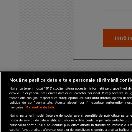
Nouă ne pasă ca datele tale personale să rămână confi
Noi și partenerii noștri
1017
stocăm și/sau accesăm informații pe dispozitivul dvs
cookie unici pentru prelucrarea datelor cu caracter personal. Puteți accepta sau g
făcând clic mai jos, respectiv vă puteți opune utilizării unui interes legitim în 
politica de confidențialitate. Aceste alegeri vor fi raportate partenerilor no
navigarea.
Mai multe detalii
Termeni şi condiţii
Politica 
Noi si partenerii nostri (retelele de socializare si agentiile de publicitate parten
nostri de servicii de date analitice) prelucram date pentru a permite website-ului
personaliza continutul si anunturile publicitare afisate in functie de interesele si/s
va oferi functionalitati aferente retelelor de socializare si pentru a analiza traficul