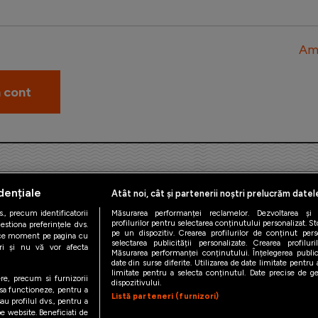
Am 
dențiale
Atât noi, cât și partenerii noștri prelucrăm datel
., precum identificatorii
Măsurarea performanței reclamelor. Dezvoltarea și îm
profilurilor pentru selectarea conținutului personalizat. St
estiona preferințele dvs.
pe un dispozitiv. Crearea profilurilor de conținut person
orice moment pe pagina cu
iAMsport.ro © 2026
selectarea publicității personalizate. Crearea profilur
ștri și nu vă vor afecta
Măsurarea performanței conținutului. Înțelegerea public
date din surse diferite. Utilizarea de date limitate pentru a
de confidentialitate
Politica de utilizare Cookies
Cine suntem
Co
limitate pentru a selecta conținutul. Date precise de geo
ere, precum si furnizorii
dispozitivului.
 sa functioneze, pentru a
Listă parteneri (furnizori)
au profilul dvs., pentru a
 pe website. Beneficiati de