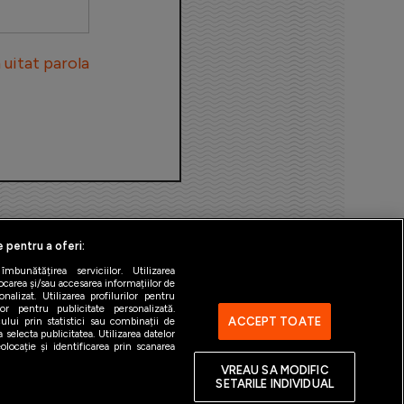
uitat parola
e pentru a oferi:
bunătățirea serviciilor. Utilizarea
ocarea și/sau accesarea informațiilor de
alizat. Utilizarea profilurilor pentru
ilor pentru publicitate personalizată.
ACCEPT TOATE
ului prin statistici sau combinații de
 selecta publicitatea. Utilizarea datelor
ntact
Gestionați preferințele
locație și identificarea prin scanarea
VREAU SA MODIFIC
SETARILE INDIVIDUAL