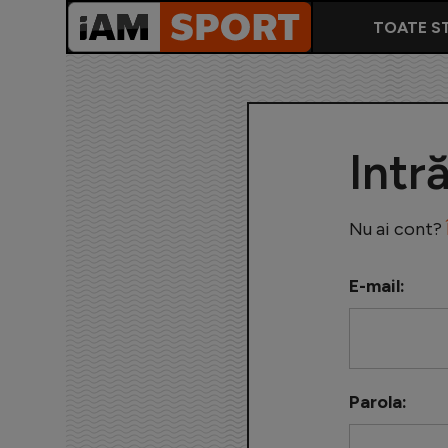
TOATE ST
Intr
Nu ai cont?
E-mail:
Parola: