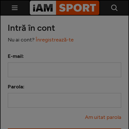
Intră în cont
Nu ai cont?
Înregistrează-te
E-mail:
SuperLiga
Liga 2
Parola:
Cupa României
Echipa Națională
Am uitat parola
U21
Fotbal feminin