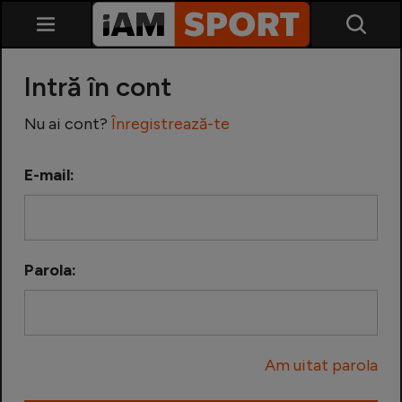
Intră în cont
Nu ai cont?
Înregistrează-te
E-mail:
SuperLiga
Liga 2
Parola:
Cupa României
Echipa Națională
Am uitat parola
U21
Fotbal feminin