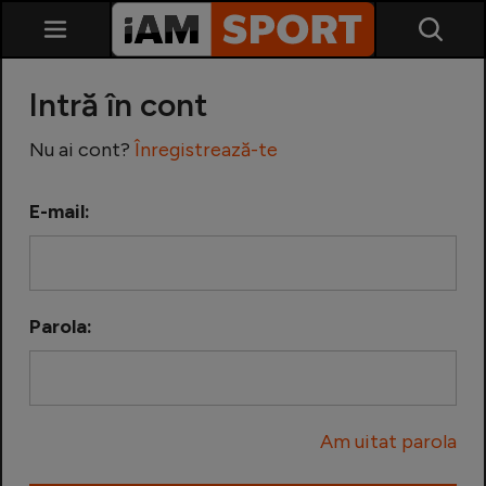
Intră în cont
Nu ai cont?
Înregistrează-te
E-mail:
SuperLiga
Liga 2
Parola:
Cupa României
Echipa Națională
Am uitat parola
U21
Fotbal feminin