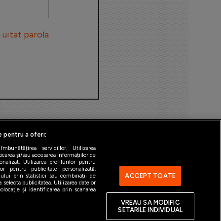
uitat parola
e pentru a oferi:
bunătățirea serviciilor. Utilizarea
ocarea și/sau accesarea informațiilor de
alizat. Utilizarea profilurilor pentru
ilor pentru publicitate personalizată.
ACCEPT TOATE
ului prin statistici sau combinații de
 selecta publicitatea. Utilizarea datelor
ntact
Gestionați preferințele
locație și identificarea prin scanarea
VREAU SA MODIFIC
SETARILE INDIVIDUAL