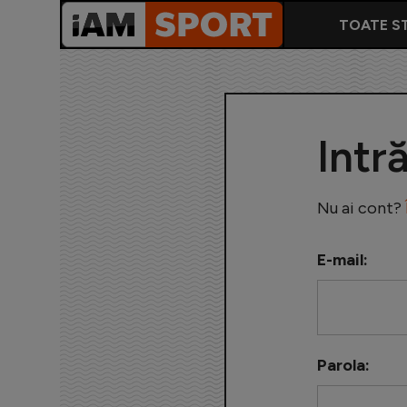
TOATE ST
Intr
Nu ai cont?
E-mail:
Parola: