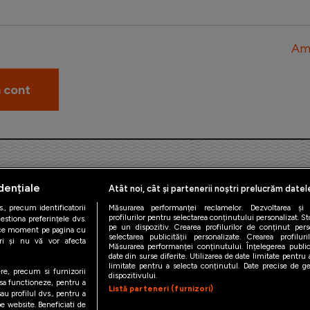
Am 
dențiale
Atât noi, cât și partenerii noștri prelucrăm datel
., precum identificatorii
Măsurarea performanței reclamelor. Dezvoltarea și îm
profilurilor pentru selectarea conținutului personalizat. St
estiona preferințele dvs.
pe un dispozitiv. Crearea profilurilor de conținut person
orice moment pe pagina cu
iAMsport.ro © 2026
selectarea publicității personalizate. Crearea profilur
ștri și nu vă vor afecta
Măsurarea performanței conținutului. Înțelegerea public
date din surse diferite. Utilizarea de date limitate pentru a
de confidentialitate
Politica de utilizare Cookies
Cine suntem
Co
limitate pentru a selecta conținutul. Date precise de geo
ere, precum si furnizorii
dispozitivului.
 sa functioneze, pentru a
Listă parteneri (furnizori)
au profilul dvs., pentru a
 pe website. Beneficiati de