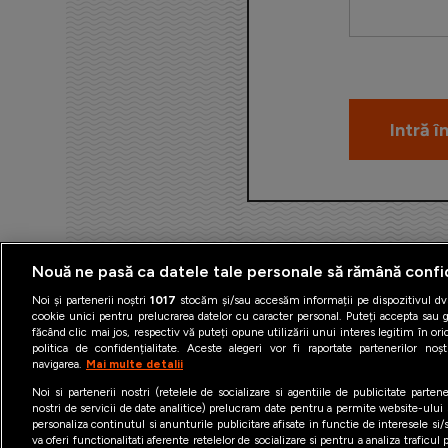
Nouă ne pasă ca datele tale personale să rămână confi
Noi și partenerii noștri
1017
stocăm și/sau accesăm informații pe dispozitivul dvs
cookie unici pentru prelucrarea datelor cu caracter personal. Puteți accepta sau g
făcând clic mai jos, respectiv vă puteți opune utilizării unui interes legitim în 
politica de confidențialitate. Aceste alegeri vor fi raportate partenerilor no
navigarea.
Mai multe detalii
Termeni şi condiţii
Politica 
Noi si partenerii nostri (retelele de socializare si agentiile de publicitate parten
nostri de servicii de date analitice) prelucram date pentru a permite website-ului
personaliza continutul si anunturile publicitare afisate in functie de interesele si/s
va oferi functionalitati aferente retelelor de socializare si pentru a analiza traficul