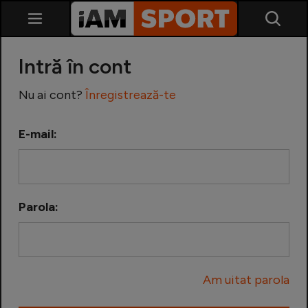
Intră în cont
Nu ai cont?
Înregistrează-te
E-mail:
SuperLiga
Liga 2
Parola:
Cupa României
Echipa Națională
Am uitat parola
U21
Fotbal feminin