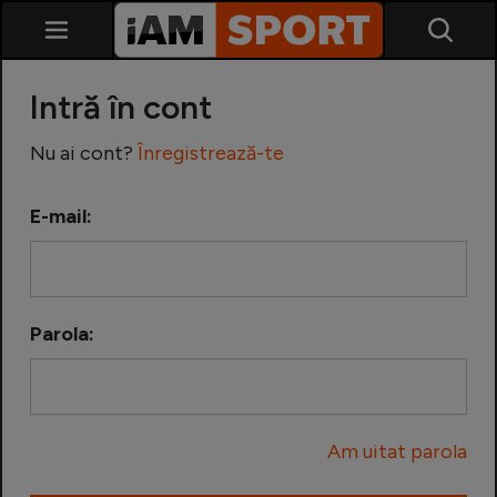
Intră în cont
Nu ai cont?
Înregistrează-te
E-mail:
SuperLiga
Liga 2
Parola:
Cupa României
Echipa Națională
Am uitat parola
U21
Fotbal feminin