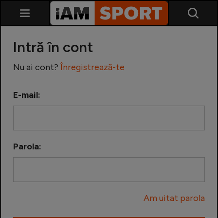
Intră în cont
Nu ai cont?
Înregistrează-te
E-mail:
SuperLiga
Liga 2
Parola:
Cupa României
Echipa Națională
Am uitat parola
U21
Fotbal feminin