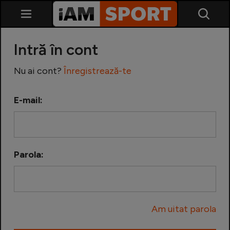
Intră în cont
Nu ai cont?
Înregistrează-te
E-mail:
SuperLiga
Liga 2
Parola:
Cupa României
Echipa Națională
Am uitat parola
U21
Fotbal feminin