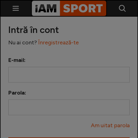
Intră în cont
Nu ai cont?
Înregistrează-te
E-mail:
SuperLiga
Liga 2
Parola:
Cupa României
Echipa Națională
Am uitat parola
U21
Fotbal feminin