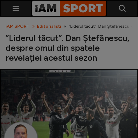
iAM SPORT
Editorialisti
”Liderul tăcut”. Dan Ștefănescu, des
”Liderul tăcut”. Dan Ștefănescu,
despre omul din spatele
revelației acestui sezon
SuperLiga
Liga 2
Cupa României
Echipa Națională
U21
Fotbal feminin