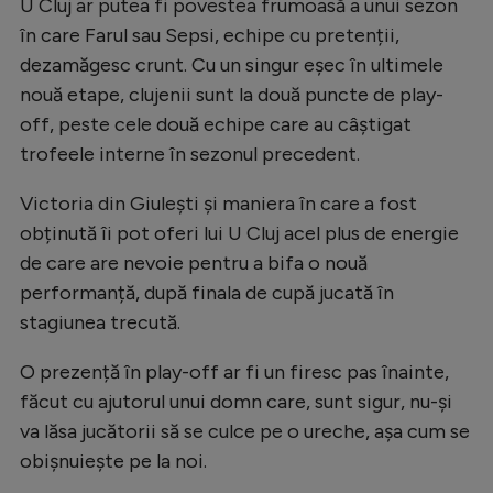
U Cluj ar putea fi povestea frumoasă a unui sezon
în care Farul sau Sepsi, echipe cu pretenții,
dezamăgesc crunt. Cu un singur eșec în ultimele
nouă etape, clujenii sunt la două puncte de play-
off, peste cele două echipe care au câștigat
trofeele interne în sezonul precedent.
Victoria din Giulești și maniera în care a fost
obținută îi pot oferi lui U Cluj acel plus de energie
de care are nevoie pentru a bifa o nouă
performanță, după finala de cupă jucată în
stagiunea trecută.
O prezență în play-off ar fi un firesc pas înainte,
făcut cu ajutorul unui domn care, sunt sigur, nu-și
va lăsa jucătorii să se culce pe o ureche, așa cum se
obișnuiește pe la noi.