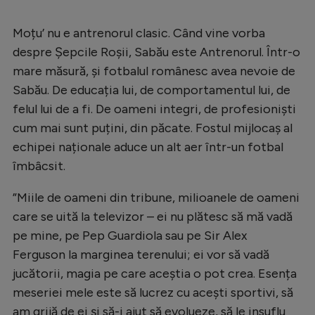
Natație
Moțu’ nu e antrenorul clasic. Când vine vorba
Formula 1
despre Șepcile Roșii, Sabău este Antrenorul. Într-o
Gimnastică
mare măsură, și fotbalul românesc avea nevoie de
Sabău. De educația lui, de comportamentul lui, de
Auto
felul lui de a fi. De oameni integri, de profesioniști
Rugby
cum mai sunt puțini, din păcate. Fostul mijlocaș al
Ciclism
echipei naționale aduce un alt aer într-un fotbal
îmbâcsit.
Alte sporturi
JO 2024
”Miile de oameni din tribune, milioanele de oameni
care se uită la televizor – ei nu plătesc să mă vadă
JO 2026
pe mine, pe Pep Guardiola sau pe Sir Alex
Ferguson la marginea terenului; ei vor să vadă
jucătorii, magia pe care aceștia o pot crea. Esența
meseriei mele este să lucrez cu acești sportivi, să
am grijă de ei și să-i ajut să evolueze, să le insuflu