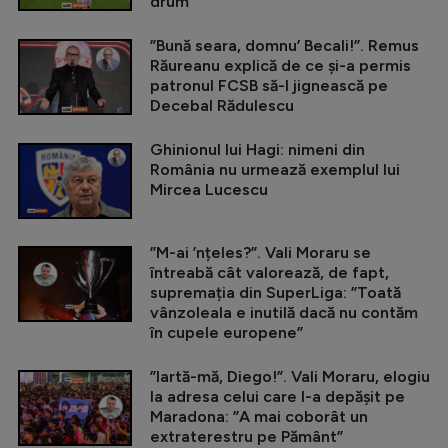
drum
”Bună seara, domnu’ Becali!”. Remus
Răureanu explică de ce și-a permis
patronul FCSB să-l jignească pe
Decebal Rădulescu
Ghinionul lui Hagi: nimeni din
România nu urmează exemplul lui
Mircea Lucescu
”M-ai ’nțeles?”. Vali Moraru se
întreabă cât valorează, de fapt,
supremația din SuperLiga: ”Toată
vânzoleala e inutilă dacă nu contăm
în cupele europene”
”Iartă-mă, Diego!”. Vali Moraru, elogiu
la adresa celui care l-a depășit pe
Maradona: ”A mai coborât un
extraterestru pe Pământ”