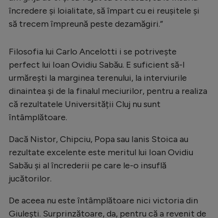
Intră în cont
încredere și loialitate, să împart cu ei reușitele și
Creează cont
să trecem împreună peste dezamăgiri.”
Filosofia lui Carlo Ancelotti i se potrivește
perfect lui Ioan Ovidiu Sabău. E suficient să-l
urmărești la marginea terenului, la interviurile
dinaintea și de la finalul meciurilor, pentru a realiza
că rezultatele Universității Cluj nu sunt
întâmplătoare.
Dacă Nistor, Chipciu, Popa sau Ianis Stoica au
rezultate excelente este meritul lui Ioan Ovidiu
Sabău și al încrederii pe care le-o insuflă
jucătorilor.
De aceea nu este întâmplătoare nici victoria din
Giulești. Surprinzătoare, da, pentru că a revenit de