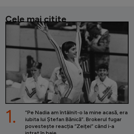
Cele mai citite
1.
”Pe Nadia am întâlnit-o la mine acasă, era
iubita lui Ștefan Bănică”. Brokerul fugar
povestește reacția ”Zeiței” când i-a
intrat în baie