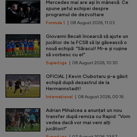
Mercedes mai are ași în mânecă. Ce
spune șeful echipei despre
programul de dezvoltare
Formula 1
| 08 August 2026, 11:03
Giovanni Becali încearcă să ajute un
jucător de la FCSB să își găsească o
nouă echipă: ”Săracul! Mi-e și rușine
să vorbesc cu el”
SuperLiga
| 08 August 2026, 10:30
OFICIAL | Kevin Ciubotaru și-a găsit
echipă după dezastrul de la
Hermannstadt!
Internațional
| 08 August 2026, 00:16
Adrian Mihalcea a anunțat un nou
transfer după remiza cu Rapid: ”Vom
vedea dacă vor mai veni alți
jucători!”
SuperLiga
| 07 August 2026, 23:57