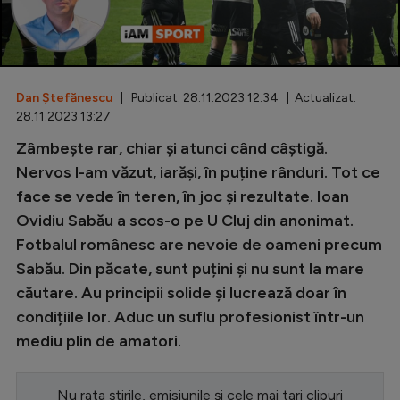
Special
Diverse
Inedit
Dan Ștefănescu
| Publicat: 28.11.2023 12:34 | Actualizat:
28.11.2023 13:27
Clasamente
Zâmbește rar, chiar și atunci când câștigă.
Nervos l-am văzut, iarăși, în puține rânduri. Tot ce
face se vede în teren, în joc și rezultate. Ioan
Ovidiu Sabău a scos-o pe U Cluj din anonimat.
Champions League
Fotbalul românesc are nevoie de oameni precum
Europa League
Sabău. Din păcate, sunt puțini și nu sunt la mare
căutare. Au principii solide și lucrează doar în
Conference League
condițiile lor. Aduc un suflu profesionist într-un
CM 2026
mediu plin de amatori.
Premier League
LaLiga
Nu rata știrile, emisiunile și cele mai tari clipuri