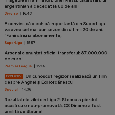
Tragedie în familia lui Lionel Messi: tatăl starului
argentinian a decedat la 68 de ani!
Diverse
| 16:40
E convins că o echipă importantă din SuperLiga
va avea cel mai bun sezon din ultimii 20 de ani:
”Fanii să își ia abonamente,...
SuperLiga
| 15:57
Arsenal a anunțat oficial transferul: 87.000.000
de euro!
Premier League
| 15:14
Un cunoscut regizor realizează un film
EXCLUSIV
despre Anghel și Edi Iordănescu
Special
| 14:36
Rezultatele zilei din Liga 2: Steaua a pierdut
acasă cu o nou-promovată, CS Dinamo a fost
umilită de Slatina!