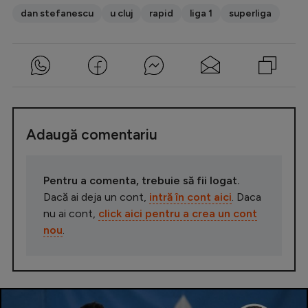
dan stefanescu
u cluj
rapid
liga 1
superliga
Adaugă comentariu
Pentru a comenta, trebuie să fii logat.
Dacă ai deja un cont,
intră în cont aici
. Daca
nu ai cont,
click aici pentru a crea un cont
nou
.