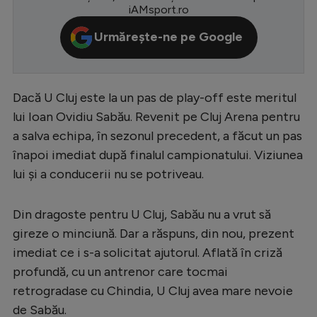
iAMsport.ro
Serie A
Urmărește-ne pe Google
Bundesliga
Ligue 1
Dacă U Cluj este la un pas de play-off este meritul
Campionate
lui Ioan Ovidiu Sabău. Revenit pe Cluj Arena pentru
Starurile fotbalului
a salva echipa, în sezonul precedent, a făcut un pas
EURO 2024
înapoi imediat după finalul campionatului. Viziunea
lui și a conducerii nu se potriveau.
Stranieri
Clasamente
Din dragoste pentru U Cluj, Sabău nu a vrut să
gireze o minciună. Dar a răspuns, din nou, prezent
imediat ce i s-a solicitat ajutorul. Aflată în criză
profundă, cu un antrenor care tocmai
Tenis
retrogradase cu Chindia, U Cluj avea mare nevoie
Handbal
de Sabău.