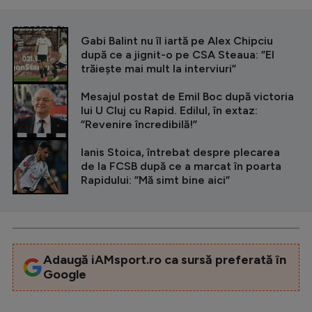
CITEȘTE ȘI
Gabi Balint nu îl iartă pe Alex Chipciu
după ce a jignit-o pe CSA Steaua: ”El
trăiește mai mult la interviuri”
Mesajul postat de Emil Boc după victoria
lui U Cluj cu Rapid. Edilul, în extaz:
”Revenire încredibilă!”
Ianis Stoica, întrebat despre plecarea
de la FCSB după ce a marcat în poarta
Rapidului: ”Mă simt bine aici”
Adaugă iAMsport.ro ca sursă preferată în
Google