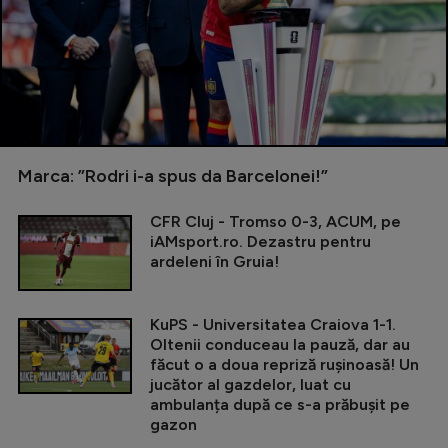
Marca: ”Rodri i-a spus da Barcelonei!”
CFR Cluj - Tromso 0-3, ACUM, pe
iAMsport.ro. Dezastru pentru
ardeleni în Gruia!
KuPS - Universitatea Craiova 1-1.
Oltenii conduceau la pauză, dar au
făcut o a doua repriză rușinoasă! Un
jucător al gazdelor, luat cu
ambulanța după ce s-a prăbușit pe
gazon