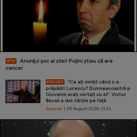
Anunţul şoc al zilei! Puţini ştiau că are
RTV
cancer
”Ce ați simțit când s-a
EXCLUSIV
prăpădit Lucescu? Dumneavoastră și
Giovanni erați certați cu el”. Victor
Becali a dat cărțile pe față
Special
| 05 August 2026, 13:23