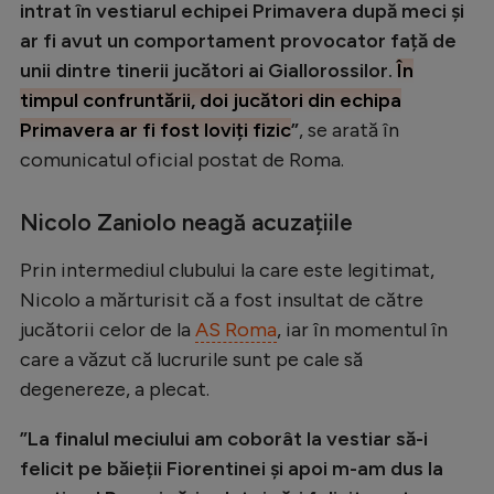
intrat în vestiarul echipei Primavera după meci și
Natație
ar fi avut un comportament provocator față de
Formula 1
unii dintre tinerii jucători ai Giallorossilor.
În
timpul confruntării, doi jucători din echipa
Gimnastică
Primavera ar fi fost loviți fizic
”
, se arată în
Auto
comunicatul oficial postat de Roma.
Rugby
Nicolo Zaniolo neagă acuzațiile
Ciclism
Alte sporturi
Prin intermediul clubului la care este legitimat,
Nicolo a mărturisit că a fost insultat de către
JO 2024
jucătorii celor de la
AS Roma
, iar în momentul în
JO 2026
care a văzut că lucrurile sunt pe cale să
degenereze, a plecat.
”La finalul meciului am coborât la vestiar să-i
felicit pe băieții Fiorentinei și apoi m-am dus la