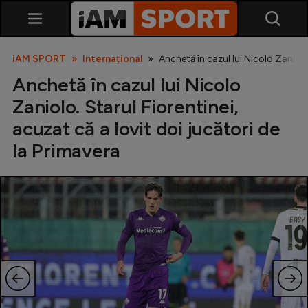
iAM SPORT
Internațional
Anchetă în cazul lui Nicolo Zaniolo.
Anchetă în cazul lui Nicolo
Zaniolo. Starul Fiorentinei,
acuzat că a lovit doi jucători de
la Primavera
SuperLiga
Liga 2
Cupa României
Echipa Națională
U21
Fotbal feminin