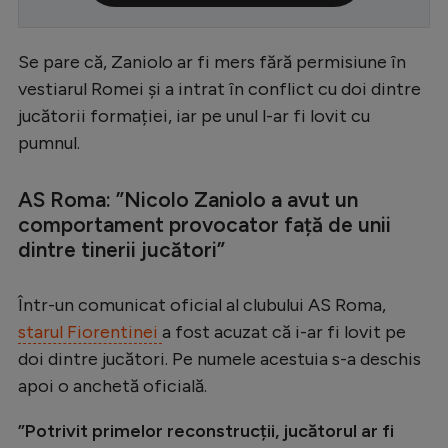
Serie A
Se pare că, Zaniolo ar fi mers fără permisiune în
Bundesliga
vestiarul Romei și a intrat în conflict cu doi dintre
Ligue 1
jucătorii formației, iar pe unul l-ar fi lovit cu
Campionate
pumnul.
Starurile fotbalului
AS Roma: ”Nicolo Zaniolo a avut un
EURO 2024
comportament provocator față de unii
dintre tinerii jucători”
Stranieri
Clasamente
Într-un comunicat oficial al clubului AS Roma,
starul Fiorentinei
a fost acuzat că i-ar fi lovit pe
doi dintre jucători. Pe numele acestuia s-a deschis
apoi o anchetă oficială.
Tenis
”Potrivit primelor reconstrucții, jucătorul ar fi
Handbal