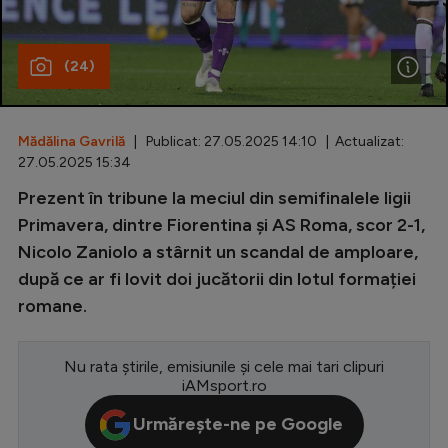
Special
(24)
Diverse
Inedit
Mădălina Gavrilă
| Publicat: 27.05.2025 14:10 | Actualizat:
Clasamente
27.05.2025 15:34
Prezent în tribune la meciul din semifinalele ligii
Primavera, dintre Fiorentina și AS Roma, scor 2-1,
Nicolo Zaniolo a stârnit un scandal de amploare,
Champions League
după ce ar fi lovit doi jucătorii din lotul formației
Europa League
romane.
Conference League
CM 2026
Nu rata știrile, emisiunile și cele mai tari clipuri
iAMsport.ro
Premier League
Urmărește-ne pe Google
LaLiga