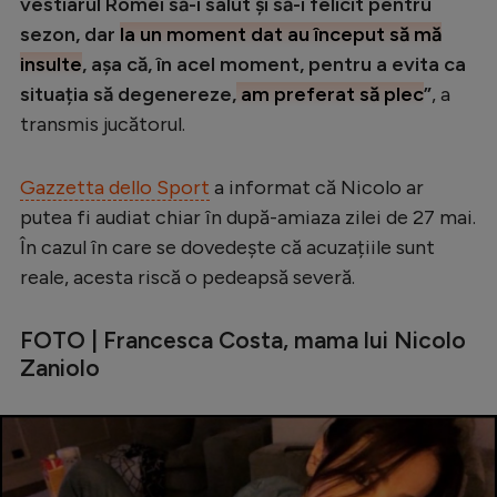
Intră în cont
vestiarul Romei să-i salut și să-i felicit pentru
sezon, dar
la un moment dat au început să mă
Creează cont
insulte
, așa că, în acel moment, pentru a evita ca
situația să degenereze,
am preferat să plec
”
, a
transmis jucătorul.
Gazzetta dello Sport
a informat că Nicolo ar
putea fi audiat chiar în după-amiaza zilei de 27 mai.
În cazul în care se dovedește că acuzațiile sunt
reale, acesta riscă o pedeapsă severă.
FOTO | Francesca Costa, mama lui Nicolo
Zaniolo