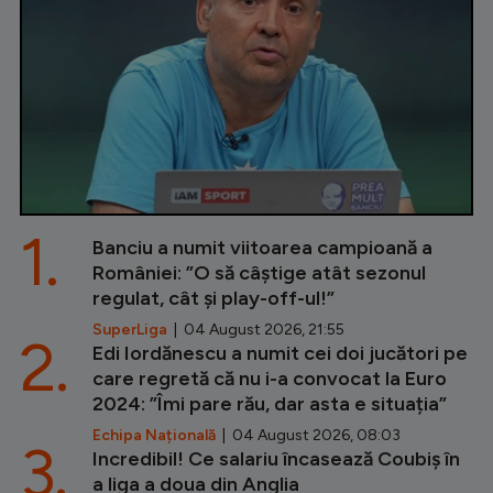
1.
Banciu a numit viitoarea campioană a
României: ”O să câștige atât sezonul
regulat, cât și play-off-ul!”
SuperLiga
| 04 August 2026, 21:55
2.
Edi Iordănescu a numit cei doi jucători pe
care regretă că nu i-a convocat la Euro
2024: ”Îmi pare rău, dar asta e situația”
Echipa Națională
| 04 August 2026, 08:03
3.
Incredibil! Ce salariu încasează Coubiș în
a liga a doua din Anglia