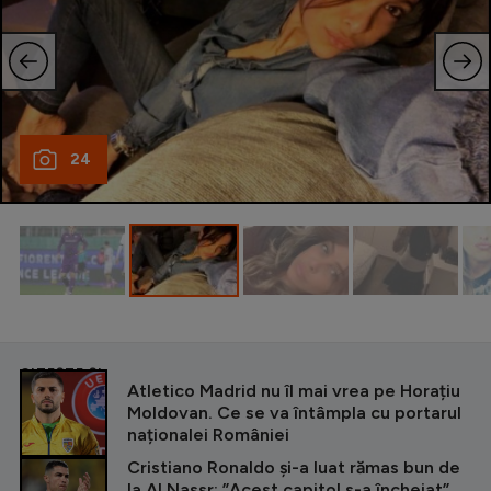
24
CITEȘTE ȘI
Atletico Madrid nu îl mai vrea pe Horațiu
Moldovan. Ce se va întâmpla cu portarul
naționalei României
Cristiano Ronaldo și-a luat rămas bun de
la Al Nassr: ”Acest capitol s-a încheiat”.