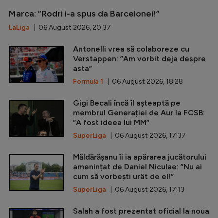
Marca: ”Rodri i-a spus da Barcelonei!”
LaLiga
| 06 August 2026, 20:37
Antonelli vrea să colaboreze cu
Verstappen: ”Am vorbit deja despre
asta”
Formula 1
| 06 August 2026, 18:28
Gigi Becali încă îl așteaptă pe
membrul Generației de Aur la FCSB:
”A fost ideea lui MM”
SuperLiga
| 06 August 2026, 17:37
Măldărășanu îi ia apărarea jucătorului
amenințat de Daniel Niculae: ”Nu ai
cum să vorbești urât de el!”
SuperLiga
| 06 August 2026, 17:13
Salah a fost prezentat oficial la noua