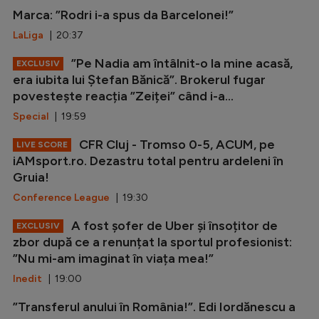
Marca: ”Rodri i-a spus da Barcelonei!”
LaLiga
| 20:37
”Pe Nadia am întâlnit-o la mine acasă,
EXCLUSIV
era iubita lui Ștefan Bănică”. Brokerul fugar
povestește reacția ”Zeiței” când i-a...
Special
| 19:59
CFR Cluj - Tromso 0-5, ACUM, pe
LIVE SCORE
iAMsport.ro. Dezastru total pentru ardeleni în
Gruia!
Conference League
| 19:30
A fost șofer de Uber și însoțitor de
EXCLUSIV
zbor după ce a renunțat la sportul profesionist:
”Nu mi-am imaginat în viața mea!”
Inedit
| 19:00
”Transferul anului în România!”. Edi Iordănescu a