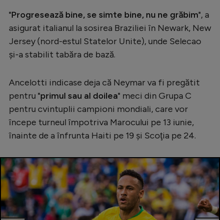
Serie A
"
Progresează bine, se simte bine, nu ne grăbim
", a
asigurat italianul la sosirea Braziliei în Newark, New
Bundesliga
Jersey (nord-estul Statelor Unite), unde Selecao
Ligue 1
şi-a stabilit tabăra de bază.
Campionate
Ancelotti indicase deja că Neymar va fi pregătit
Starurile fotbalului
pentru "
primul sau al doilea
" meci din Grupa C
EURO 2024
pentru cvintuplii campioni mondiali, care vor
începe turneul împotriva Marocului pe 13 iunie,
Stranieri
înainte de a înfrunta Haiti pe 19 şi Scoţia pe 24.
Clasamente
Tenis
Handbal