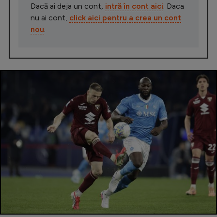
Dacă ai deja un cont,
intră în cont aici
. Daca
nu ai cont,
click aici pentru a crea un cont
nou
.