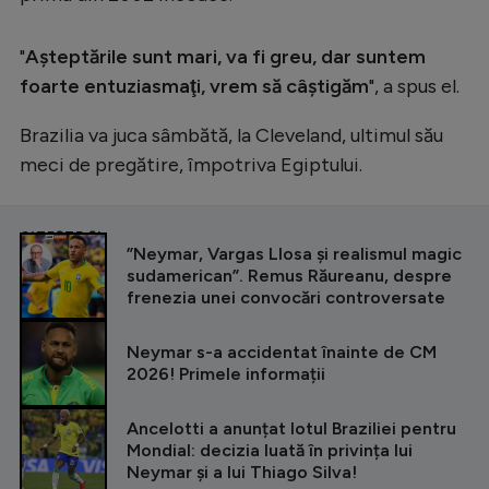
"
Aşteptările sunt mari, va fi greu, dar suntem
foarte entuziasmaţi, vrem să câştigăm
", a spus el.
Brazilia va juca sâmbătă, la Cleveland, ultimul său
meci de pregătire, împotriva Egiptului.
CITEȘTE ȘI
”Neymar, Vargas Llosa și realismul magic
sudamerican”. Remus Răureanu, despre
frenezia unei convocări controversate
Neymar s-a accidentat înainte de CM
2026! Primele informații
Ancelotti a anunțat lotul Braziliei pentru
Mondial: decizia luată în privința lui
Neymar și a lui Thiago Silva!