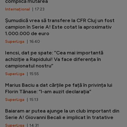
complică mutarea
Internațional
| 17:23
Șumudică vrea să transfere la CFR Cluj un fost
campion în Serie A! Este cotat la aproximativ
1.000.000 de euro
SuperLiga
| 16:40
Iencsi, dat pe spate: ”Cea mai importantă
achiziție a Rapidului! Va face diferența în
campionatul nostru”
SuperLiga
| 15:55
Marius Baciu a dat cărțile pe față în privința lui
Florin Tănase: ”I-am auzit declarația”
SuperLiga
| 15:13
Baiaram ar putea ajunge la un club important din
Serie A! Giovanni Becali e implicat în tratative
SuperLiga
| 14:31