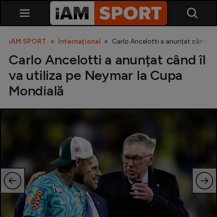
iAM SPORT
Internațional
Carlo Ancelotti a anunțat când îl 
Carlo Ancelotti a anunțat când îl
va utiliza pe Neymar la Cupa
Mondială
SuperLiga
Liga 2
Cupa României
Echipa Națională
U21
Fotbal feminin