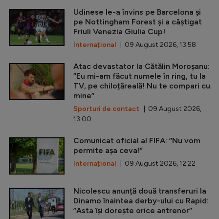
Udinese le-a învins pe Barcelona și
pe Nottingham Forest și a câștigat
Friuli Venezia Giulia Cup!
Internațional
| 09 August 2026, 13:58
Atac devastator la Cătălin Moroșanu:
”Eu mi-am făcut numele în ring, tu la
TV, pe chiloțăreală! Nu te compari cu
mine”
Sporturi de contact
| 09 August 2026,
13:00
Comunicat oficial al FIFA: ”Nu vom
permite așa ceva!”
Internațional
| 09 August 2026, 12:22
Nicolescu anunță două transferuri la
Dinamo înaintea derby-ului cu Rapid:
”Asta își dorește orice antrenor”