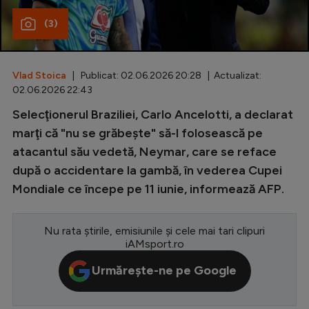
(3)
Special
Diverse
Inedit
Vlad Stoica
| Publicat: 02.06.2026 20:28 | Actualizat:
02.06.2026 22:43
Clasamente
Selecţionerul Braziliei, Carlo Ancelotti, a declarat
marţi că "nu se grăbeşte" să-l folosească pe
atacantul său vedetă, Neymar, care se reface
după o accidentare la gambă, în vederea Cupei
Champions League
Mondiale ce începe pe 11 iunie, informează AFP.
Europa League
Conference League
Nu rata știrile, emisiunile și cele mai tari clipuri
iAMsport.ro
CM 2026
Urmărește-ne pe Google
Premier League
LaLiga