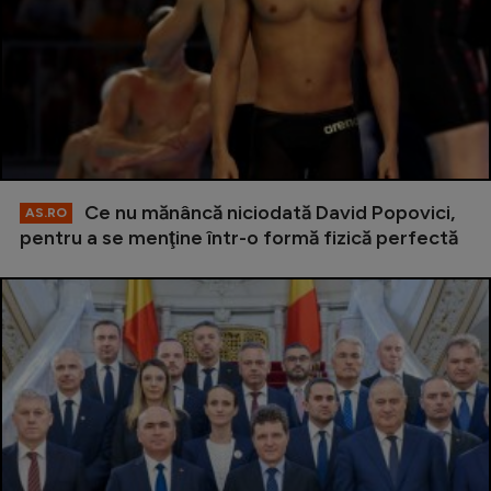
Ce nu mănâncă niciodată David Popovici,
AS.RO
pentru a se menţine într-o formă fizică perfectă