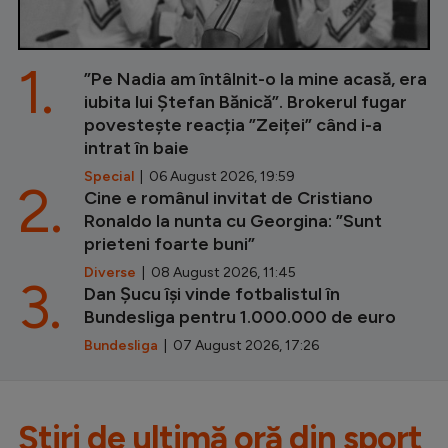
1.
”Pe Nadia am întâlnit-o la mine acasă, era
iubita lui Ștefan Bănică”. Brokerul fugar
povestește reacția ”Zeiței” când i-a
intrat în baie
Special
| 06 August 2026, 19:59
2.
Cine e românul invitat de Cristiano
Ronaldo la nunta cu Georgina: ”Sunt
prieteni foarte buni”
Diverse
| 08 August 2026, 11:45
3.
Dan Șucu își vinde fotbalistul în
Bundesliga pentru 1.000.000 de euro
Bundesliga
| 07 August 2026, 17:26
Știri de ultimă oră din sport