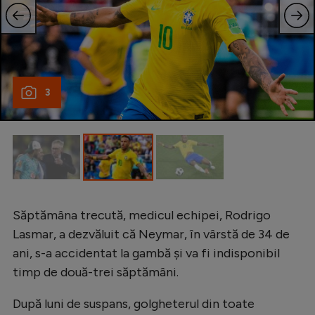
Natație
Formula 1
Gimnastică
Auto
3
Rugby
Ciclism
Alte sporturi
JO 2024
Săptămâna trecută, medicul echipei, Rodrigo
JO 2026
Lasmar, a dezvăluit că Neymar, în vârstă de 34 de
ani, s-a accidentat la gambă şi va fi indisponibil
timp de două-trei săptămâni.
După luni de suspans, golgheterul din toate