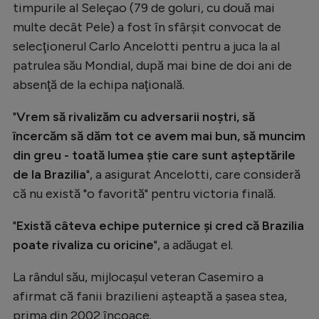
Intră în cont
timpurile al Seleçao (79 de goluri, cu două mai
multe decât Pele) a fost în sfârşit convocat de
Creează cont
selecţionerul Carlo Ancelotti pentru a juca la al
patrulea său Mondial, după mai bine de doi ani de
absenţă de la echipa naţională.
"
Vrem să rivalizăm cu adversarii noştri, să
încercăm să dăm tot ce avem mai bun, să muncim
din greu - toată lumea ştie care sunt aşteptările
de la Brazilia
", a asigurat Ancelotti, care consideră
că nu există "o favorită" pentru victoria finală.
"
Există câteva echipe puternice şi cred că Brazilia
poate rivaliza cu oricine
", a adăugat el.
La rândul său, mijlocaşul veteran Casemiro a
afirmat că fanii brazilieni aşteaptă a şasea stea,
prima din 2002 încoace.