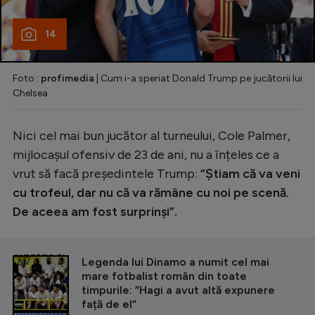
14
Foto :
profimedia
| Cum i-a speriat Donald Trump pe jucătorii lui
Chelsea
Nici cel mai bun jucător al turneului, Cole Palmer,
mijlocașul ofensiv de 23 de ani, nu a înțeles ce a
vrut să facă președintele Trump:
”Știam că va veni
cu trofeul, dar nu că va rămâne cu noi pe scenă.
De aceea am fost surprinși”.
CITEȘTE ȘI
Legenda lui Dinamo a numit cel mai
mare fotbalist român din toate
timpurile: ”Hagi a avut altă expunere
față de el”