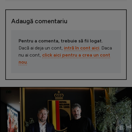
Adaugă comentariu
Pentru a comenta, trebuie să fii logat.
Dacă ai deja un cont,
intră în cont aici
. Daca
nu ai cont,
click aici pentru a crea un cont
nou
.