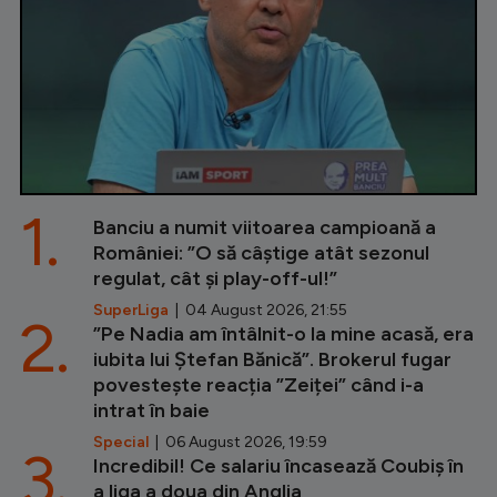
1.
Banciu a numit viitoarea campioană a
României: ”O să câștige atât sezonul
regulat, cât și play-off-ul!”
SuperLiga
| 04 August 2026, 21:55
2.
”Pe Nadia am întâlnit-o la mine acasă, era
iubita lui Ștefan Bănică”. Brokerul fugar
povestește reacția ”Zeiței” când i-a
intrat în baie
Special
| 06 August 2026, 19:59
3.
Incredibil! Ce salariu încasează Coubiș în
a liga a doua din Anglia