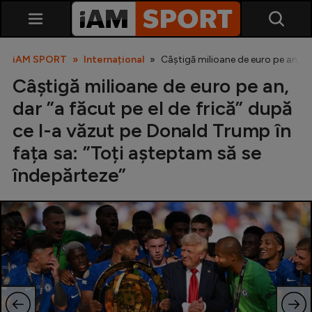
iAM SPORT
Internațional
Câștigă milioane de euro pe an, da
Câștigă milioane de euro pe an,
dar ”a făcut pe el de frică” după
ce l-a văzut pe Donald Trump în
fața sa: ”Toți așteptam să se
îndepărteze”
SuperLiga
Liga 2
Cupa României
Echipa Națională
U21
Fotbal feminin