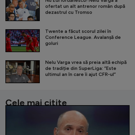
Nu Edi Iordănescu! Nelu Varga a
ofertat un alt antrenor român după
dezastrul cu Tromso
Twente a făcut scorul zilei în
Conference League. Avalanșă de
goluri
Nelu Varga vrea să preia altă echipă
de tradiție din SuperLiga: ”Este
ultimul an în care îi ajut CFR-ul”
Cele mai citite