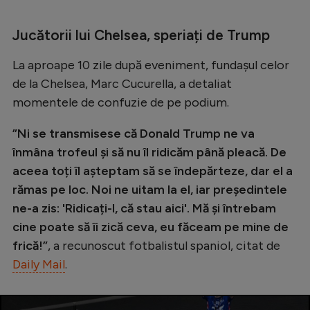
Intră în cont
Creează cont
Jucătorii lui Chelsea, speriați de Trump
La aproape 10 zile după eveniment, fundașul celor
de la Chelsea, Marc Cucurella, a detaliat
momentele de confuzie de pe podium.
”Ni se transmisese că Donald Trump ne va
înmâna trofeul și să nu îl ridicăm până pleacă. De
aceea toți îl așteptam să se îndepărteze, dar el a
rămas pe loc. Noi ne uitam la el, iar președintele
ne-a zis: 'Ridicați-l, că stau aici'. Mă și întrebam
cine poate să îi zică ceva, eu făceam pe mine de
frică!”
, a recunoscut fotbalistul spaniol, citat de
Daily Mail
.