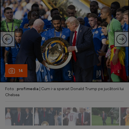
Natație
Formula 1
Gimnastică
Auto
Rugby
Ciclism
Alte sporturi
14
JO 2024
Foto :
profimedia
| Cum i-a speriat Donald Trump pe jucătorii lui
JO 2026
Chelsea