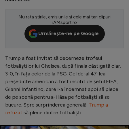
Serie A
Nu rata știrile, emisiunile și cele mai tari clipuri
Bundesliga
iAMsport.ro
Ligue 1
Urmărește-ne pe Google
Campionate
Starurile fotbalului
Trump a fost invitat să decerneze trofeul
EURO 2024
fotbaliștilor lui Chelsea, după finala câștigată clar,
Stranieri
3-0, în fața celor de la PSG. Cel de-al 47-lea
președinte american a fost însoțit de șeful FIFA,
Clasamente
Gianni Infantino, care l-a îndemnat apoi să plece
de pe scenă pentru a-i lăsa pe fotbaliști să se
bucure. Spre surprinderea generală,
Trump a
refuzat
să plece dintre fotbaliști.
Tenis
Handbal