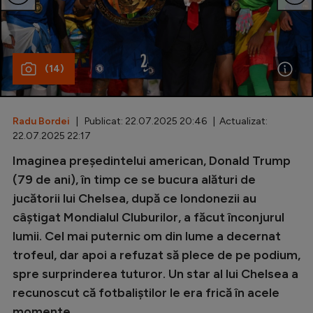
Special
Diverse
(14)
Inedit
Clasamente
Radu Bordei
| Publicat: 22.07.2025 20:46 | Actualizat:
22.07.2025 22:17
Imaginea președintelui american, Donald Trump
Champions League
(79 de ani), în timp ce se bucura alături de
jucătorii lui Chelsea, după ce londonezii au
Europa League
câștigat Mondialul Cluburilor, a făcut înconjurul
Conference League
lumii. Cel mai puternic om din lume a decernat
trofeul, dar apoi a refuzat să plece de pe podium,
CM 2026
spre surprinderea tuturor. Un star al lui Chelsea a
Premier League
recunoscut că fotbaliștilor le era frică în acele
LaLiga
momente.