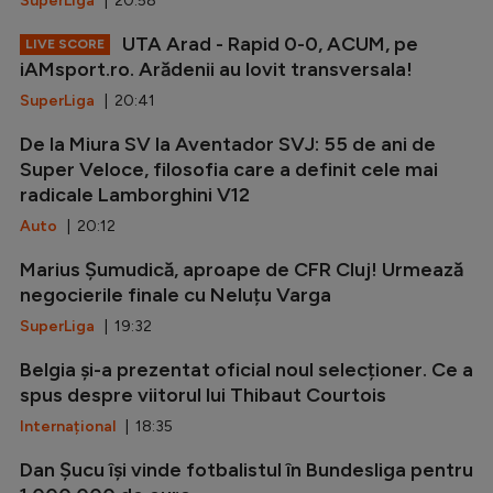
SuperLiga
| 20:58
UTA Arad - Rapid 0-0, ACUM, pe
LIVE SCORE
iAMsport.ro. Arădenii au lovit transversala!
SuperLiga
| 20:41
De la Miura SV la Aventador SVJ: 55 de ani de
Super Veloce, filosofia care a definit cele mai
radicale Lamborghini V12
Auto
| 20:12
Marius Șumudică, aproape de CFR Cluj! Urmează
negocierile finale cu Neluțu Varga
SuperLiga
| 19:32
Belgia și-a prezentat oficial noul selecționer. Ce a
spus despre viitorul lui Thibaut Courtois
Internațional
| 18:35
Dan Șucu își vinde fotbalistul în Bundesliga pentru