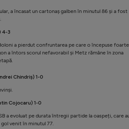
tular, a încasat un cartonaș galben în minutul 86 și a fost
.
) 4-3
Boloni a pierdut confruntarea pe care o începuse foarte
gon a întors scorul nefavorabil și Metz rămâne în zona
etapă.
drei Chindriș) 1-0
vinși.
tin Cojocaru) 1-0
SB a evoluat pe durata întregii partide la oaspeți, care a
 gol venit în minutul 77.