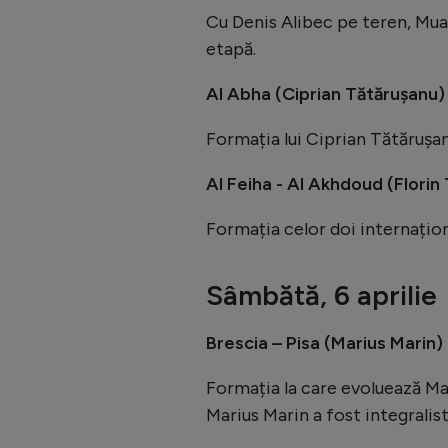
Cu Denis Alibec pe teren, Muai
etapă.
Al Abha (Ciprian Tătărușanu) 
Formația lui Ciprian Tătărușan
Al Feiha - Al Akhdoud (Florin
Formația celor doi internațion
Sâmbătă, 6 aprilie
Brescia – Pisa (Marius Marin) 
Formația la care evoluează Mari
Marius Marin a fost integralist