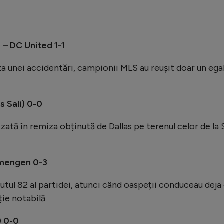
– DC United 1-1
a unei accidentări, campionii MLS au reușit doar un ega
s Sali) 0-0
izată în remiza obținută de Dallas pe terenul celor de la 
jmengen 0-3
nutul 82 al partidei, atunci când oaspeții conduceau deja
ție notabilă
) 0-0