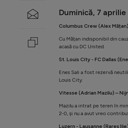
Duminică, 7 aprilie
Columbus Crew (Alex Mățan) 
Cu Mățan indisponibil din cauz
acasă cu DC United.
St. Louis City - FC Dallas (Ene
Enes Sali a fost rezervă neutil
Louis City.
Vitesse (Adrian Mazilu) – Ni
Mazilu a intrat pe teren în mi
2-0, și nu a avut vreo contribu
Luzern - Lausanne (Rareș Ilie