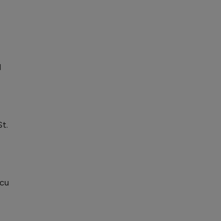
l
St.
 cu