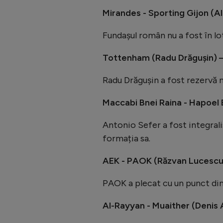
Mirandes - Sporting Gijon (A
Fundașul român nu a fost în lo
Tottenham (Radu Drăgușin) 
Radu Drăgușin a fost rezervă n
Maccabi Bnei Raina - Hapoel 
Antonio Sefer a fost integrali
formația sa.
AEK - PAOK (Răzvan Lucescu
PAOK a plecat cu un punct din
Al-Rayyan - Muaither (Denis 