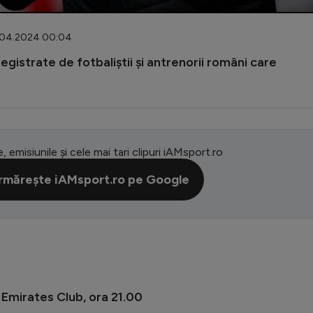
8.04.2024 00:04
egistrate de fotbaliștii și antrenorii români care
e, emisiunile și cele mai tari clipuri iAMsport.ro
rmărește iAMsport.ro pe Google
 Emirates Club, ora 21.00