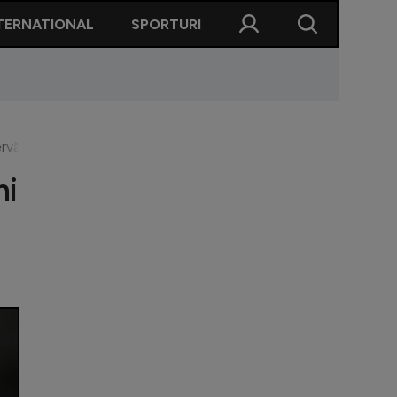
TERNATIONAL
SPORTURI
zervă neutilizată în victoria categorică obținută de Tottenham
ni