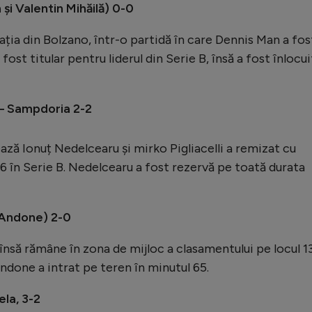
și Valentin Mihăilă) 0-0
ația din Bolzano, într-o partidă în care Dennis Man a fos
 fost titular pentru liderul din Serie B, însă a fost înlocui
– Sampdoria 2-2
ează Ionuț Nedelcearu și mirko Pigliacelli a remizat cu
6 în Serie B. Nedelcearu a fost rezervă pe toată durata
 Andone) 2-0
însă rămâne în zona de mijloc a clasamentului pe locul 13
Andone a intrat pe teren în minutul 65.
la, 3-2