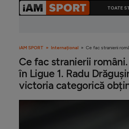
TOATE ST
iAM SPORT
Internațional
Ce fac stranierii rom
Ce fac stranierii români
în Ligue 1. Radu Drăgușin
victoria categorică obț