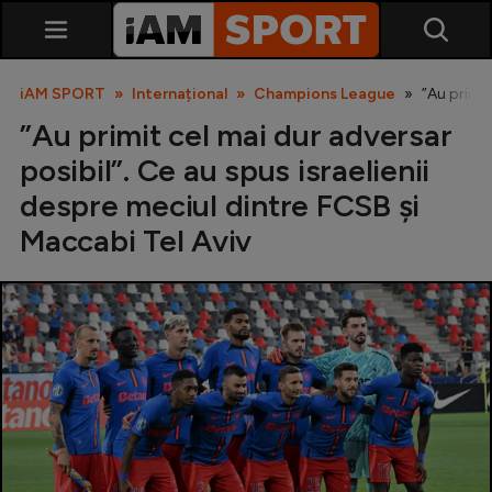
iAM SPORT
Internațional
Champions League
”Au primit
”Au primit cel mai dur adversar
posibil”. Ce au spus israelienii
despre meciul dintre FCSB și
Maccabi Tel Aviv
SuperLiga
Liga 2
Cupa României
Echipa Națională
U21
Fotbal feminin