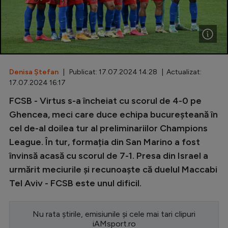
Special
Diverse
Inedit
Denisa Ștefan
| Publicat: 17.07.2024 14:28 | Actualizat:
Clasamente
17.07.2024 16:17
FCSB - Virtus s-a încheiat cu scorul de 4-0 pe
Ghencea, meci care duce echipa bucureșteană în
cel de-al doilea tur al preliminariilor Champions
Champions League
League. În tur, formația din San Marino a fost
Europa League
învinsă acasă cu scorul de 7-1. Presa din Israel a
Conference League
urmărit meciurile și recunoaște că duelul Maccabi
Tel Aviv - FCSB este unul dificil.
CM 2026
Premier League
Nu rata știrile, emisiunile și cele mai tari clipuri
LaLiga
iAMsport.ro