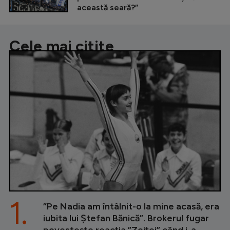
această seară?”
Cele mai citite
1.
”Pe Nadia am întâlnit-o la mine acasă, era
iubita lui Ștefan Bănică”. Brokerul fugar
povestește reacția ”Zeiței” când i-a