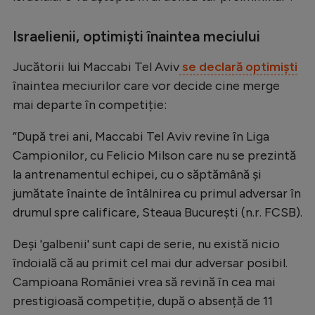
Natație
Israelienii, optimiști înaintea meciului
Formula 1
Jucătorii lui Maccabi Tel Aviv
se declară optimiști
Gimnastică
înaintea meciurilor care vor decide cine merge
Auto
mai departe în competiție:
Rugby
”După trei ani, Maccabi Tel Aviv revine în Liga
Ciclism
Campionilor, cu Felicio Milson care nu se prezintă
Alte sporturi
la antrenamentul echipei, cu o săptămână și
jumătate înainte de întâlnirea cu primul adversar în
JO 2024
drumul spre calificare, Steaua Bucureşti (n.r. FCSB).
JO 2026
Deși 'galbenii' sunt capi de serie, nu există nicio
îndoială că au primit cel mai dur adversar posibil.
Campioana României vrea să revină în cea mai
prestigioasă competiție, după o absență de 11