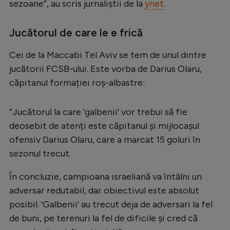
Intră în cont
sezoane”, au scris jurnaliștii de la
ynet
.
Creează cont
Jucătorul de care le e frică
Cei de la Maccabi Tel Aviv se tem de unul dintre
jucătorii FCSB-ului. Este vorba de Darius Olaru,
căpitanul formației roș-albastre:
”Jucătorul la care 'galbenii' vor trebui să fie
deosebit de atenți este căpitanul și mijlocașul
ofensiv Darius Olaru, care a marcat 15 goluri în
sezonul trecut.
În concluzie, campioana israeliană va întâlni un
adversar redutabil, dar obiectivul este absolut
posibil. 'Galbenii' au trecut deja de adversari la fel
de buni, pe terenuri la fel de dificile și cred că