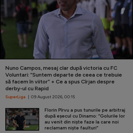
Nuno Campos, mesaj clar după victoria cu FC
Voluntari: ”Suntem departe de ceea ce trebuie
să facem în viitor” + Ce a spus Cîrjan despre
derby-ul cu Rapid
SuperLiga
| 09 August 2026, 00:15
Florin Pîrvu a pus tunurile pe arbitraj
după eșecul cu Dinamo: ”Golurile lor
au venit din niște faze la care noi
reclamam niște faulturi”