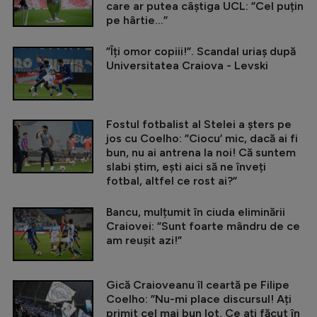
care ar putea câștiga UCL: ”Cel puțin
pe hârtie...”
”Îți omor copiii!”. Scandal uriaș după
Universitatea Craiova - Levski
Fostul fotbalist al Stelei a șters pe
jos cu Coelho: ”Ciocu’ mic, dacă ai fi
bun, nu ai antrena la noi! Că suntem
slabi știm, ești aici să ne înveți
fotbal, altfel ce rost ai?”
Bancu, mulțumit în ciuda eliminării
Craiovei: ”Sunt foarte mândru de ce
am reușit azi!”
Gică Craioveanu îl ceartă pe Filipe
Coelho: ”Nu-mi place discursul! Ați
primit cel mai bun lot. Ce ați făcut în