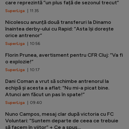
care reprezintă ”un plus față de sezonul trecut”
SuperLiga
| 11:35
Nicolescu anunță două transferuri la Dinamo
înaintea derby-ului cu Rapid: ”Asta își dorește
orice antrenor”
SuperLiga
| 10:56
Florin Prunea, avertisment pentru CFR Cluj: ”Va fi
o explozie!”
SuperLiga
| 10:17
Dani Coman a vrut să schimbe antrenorul la
echipă și acesta a aflat: ”Nu mi-a picat bine.
Atunci am făcut un pas în spate!”
SuperLiga
| 09:40
Nuno Campos, mesaj clar după victoria cu FC
Voluntari: ”Suntem departe de ceea ce trebuie
să facem în viitor” + Ce a spus...