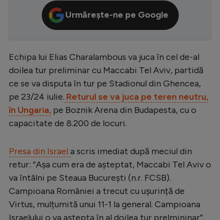
Serie A
Urmărește-ne pe Google
Bundesliga
Ligue 1
Echipa lui Elias Charalambous va juca în cel de-al
Campionate
doilea tur preliminar cu Maccabi Tel Aviv, partidă
ce se va disputa în tur pe Stadionul din Ghencea,
Starurile fotbalului
pe 23/24 iulie.
Returul se va juca pe teren neutru,
EURO 2024
în Ungaria,
pe Boznik Arena din Budapesta, cu o
capacitate de 8.200 de locuri.
Stranieri
Clasamente
Presa din Israel
a scris imediat după meciul din
retur: ”Așa cum era de așteptat, Maccabi Tel Aviv o
va întâlni pe Steaua București (n.r. FCSB).
Campioana României a trecut cu ușurință de
Tenis
Virtus, mulțumită unui 11-1 la general. Campioana
Handbal
Israelului o va aștepta în al doilea tur prelmininar”.