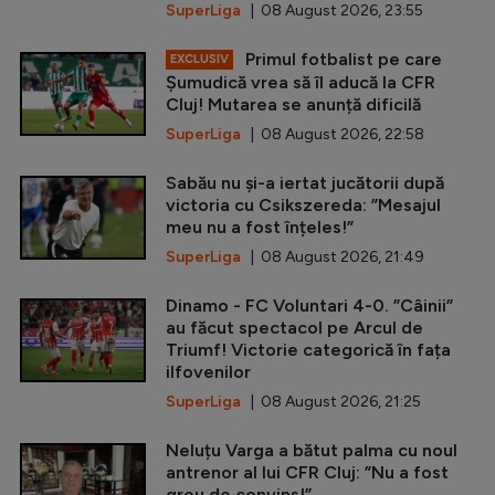
SuperLiga
| 08 August 2026, 23:55
Primul fotbalist pe care
EXCLUSIV
Șumudică vrea să îl aducă la CFR
Cluj! Mutarea se anunță dificilă
SuperLiga
| 08 August 2026, 22:58
Sabău nu și-a iertat jucătorii după
victoria cu Csikszereda: ”Mesajul
meu nu a fost înțeles!”
SuperLiga
| 08 August 2026, 21:49
Dinamo - FC Voluntari 4-0. ”Câinii”
au făcut spectacol pe Arcul de
Triumf! Victorie categorică în fața
ilfovenilor
SuperLiga
| 08 August 2026, 21:25
Neluțu Varga a bătut palma cu noul
antrenor al lui CFR Cluj: ”Nu a fost
greu de convins!”