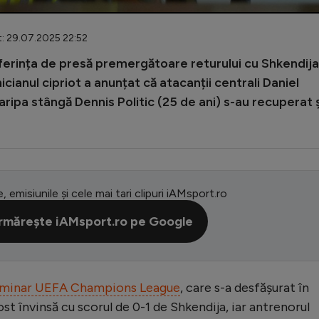
t: 29.07.2025 22:52
ferința de presă premergătoare returului cu Shkendija
ianul cipriot a anunțat că atacanții centrali Daniel
i aripa stângă Dennis Politic (25 de ani) s-au recuperat ș
e, emisiunile și cele mai tari clipuri iAMsport.ro
rmărește iAMsport.ro pe Google
reliminar UEFA Champions League
, care s-a desfășurat în
 învinsă cu scorul de 0-1 de Shkendija, iar antrenorul