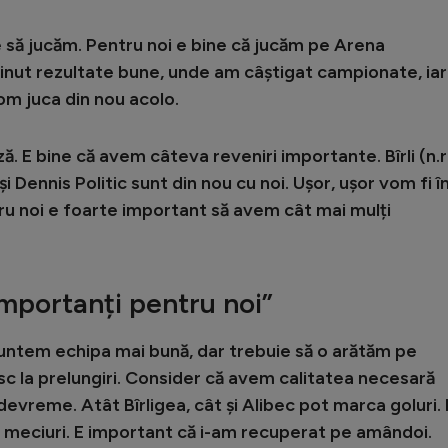
e să jucăm. Pentru noi e bine că jucăm pe Arena
inut rezultate bune, unde am câștigat campionate, iar
om juca din nou acolo.
ă. E bine că avem câteva reveniri importante. Bîrli (n.r.
 și Dennis Politic sunt din nou cu noi. Ușor, ușor vom fi î
ru noi e foarte important să avem cât mai mulți
importanți pentru noi”
untem echipa mai bună, dar trebuie să o arătăm pe
c la prelungiri. Consider că avem calitatea necesară
evreme. Atât Bîrligea, cât și Alibec pot marca goluri. 
le meciuri. E important că i-am recuperat pe amândoi.