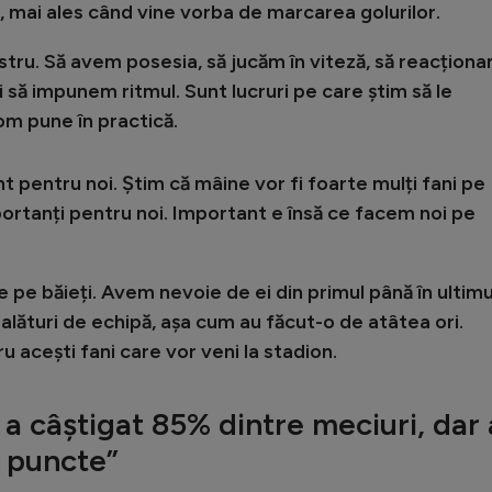
e, mai ales când vine vorba de marcarea golurilor.
stru. Să avem posesia, să jucăm în viteză, să reacțion
să impunem ritmul. Sunt lucruri pe care știm să le
om pune în practică.
t pentru noi. Știm că mâine vor fi foarte mulți fani pe
portanți pentru noi. Important e însă ce facem noi pe
te pe băieți. Avem nevoie de ei din primul până în ultimu
i, alături de echipă, așa cum au făcut-o de atâtea ori.
ru acești fani care vor veni la stadion.
 a câștigat 85% dintre meciuri, dar 
e puncte”