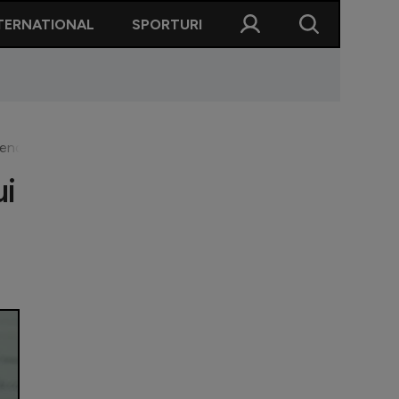
TERNATIONAL
SPORTURI
ndija! Trei jucători revin pe teren: ”Ne-au lipsit în ultimele meci
ui