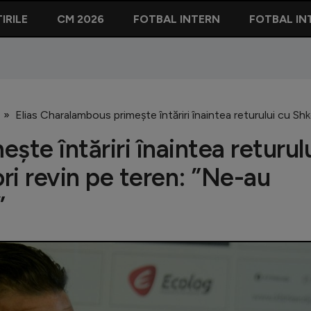
IRILE
CM 2026
FOTBAL INTERN
FOTBAL IN
Elias Charalambous primește întăriri înaintea returului cu Shke
ște întăriri înaintea returul
ori revin pe teren: ”Ne-au
”