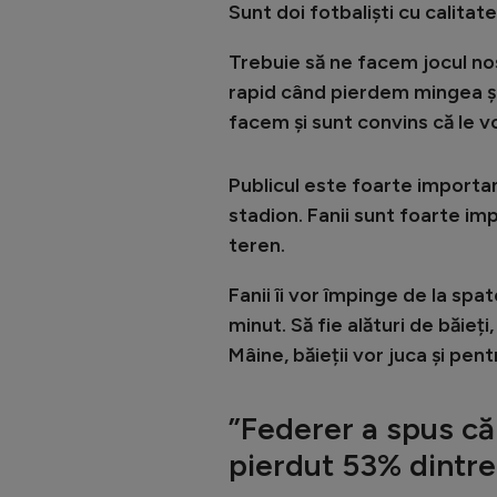
Sunt doi fotbaliști cu calitat
Trebuie să ne facem jocul no
rapid când pierdem mingea și 
facem și sunt convins că le v
Publicul este foarte importan
stadion. Fanii sunt foarte im
teren.
Fanii îi vor împinge de la spa
minut. Să fie alături de băieț
Mâine, băieții vor juca și pent
”Federer a spus că
pierdut 53% dintr