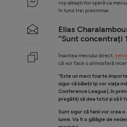
roș-albaștrilor speră ca meciu
în turul trei preliminar.
Elias Charalambous
”Sunt concentrați 1
Înaintea meciului direct,
tehni
că vor face o atmosferă incend
”Este un meci foarte importa
sigur că băieții își vor viața 
Conference League), în primu
pregătiți să dea totul și să îi
Sunt sigur că fanii vor crea 
lume. Va fi o gălăgie de nedesc
meciului.