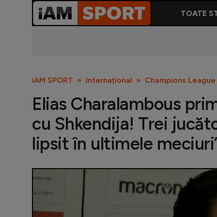
TOATE ST
iAM SPORT
Internațional
Champions League
Elias Charalambous prime
cu Shkendija! Trei jucăt
lipsit în ultimele meciuri