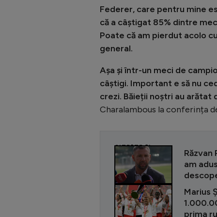
Federer, care pentru mine est
că a câștigat 85% dintre meciu
Poate că am pierdut acolo cu 
general.
Așa și într-un meci de campion
câștigi. Important e să nu cede
crezi. Băieții noștri au arătat
Charalambous la conferința de
CITEȘTE ȘI
Răzvan R
am adus 
descoper
Marius 
1.000.00
prima r