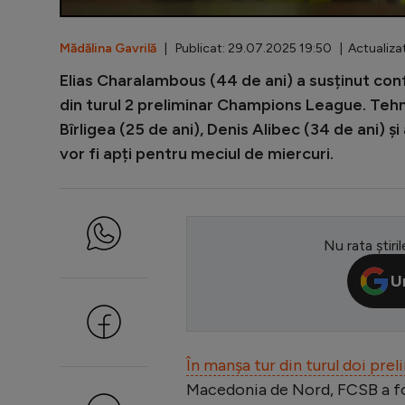
Mădălina Gavrilă
| Publicat: 29.07.2025 19:50 | Actualiza
Elias Charalambous (44 de ani) a susținut con
din turul 2 preliminar Champions League. Tehnic
Bîrligea (25 de ani), Denis Alibec (34 de ani) ș
vor fi apți pentru meciul de miercuri.
Nu rata știril
U
În manșa tur din turul doi p
Macedonia de Nord, FCSB a fost