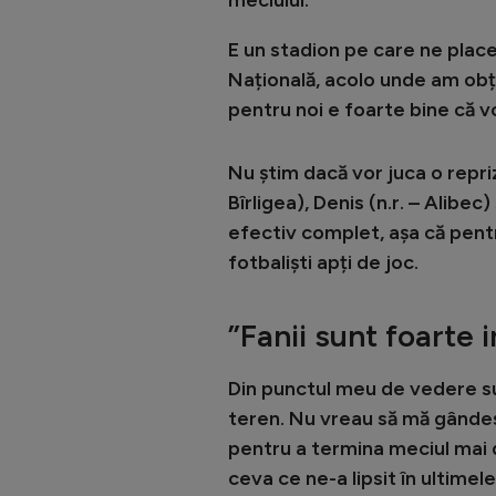
E un stadion pe care ne plac
Națională, acolo unde am obț
pentru noi e foarte bine că v
Nu știm dacă vor juca o repriz
Bîrligea), Denis (n.r. – Alibec)
efectiv complet, așa că pent
fotbaliști apți de joc.
”Fanii sunt foarte 
Din punctul meu de vedere s
teren. Nu vreau să mă gândes
pentru a termina meciul mai d
ceva ce ne-a lipsit în ultime