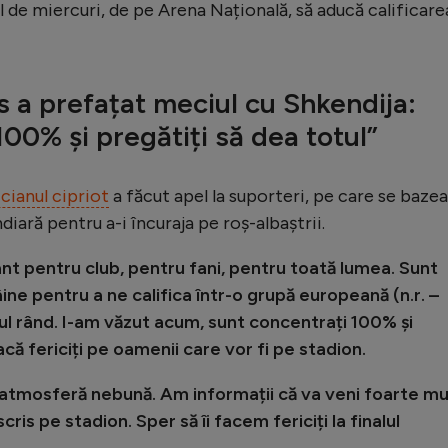
l de miercuri, de pe Arena Națională, să aducă calificare
 a prefațat meciul cu Shkendija:
00% și pregătiți să dea totul”
cianul cipriot
a făcut apel la suporteri, pe care se baze
iară pentru a-i încuraja pe roș-albaștrii.
nt pentru club, pentru fani, pentru toată lumea. Sunt
mâine pentru a ne califica într-o grupă europeană (n.r. –
l rând. I-am văzut acum, sunt concentrați 100% și
 facă fericiți pe oamenii care vor fi pe stadion.
o atmosferă nebună. Am informații că va veni foarte mu
ris pe stadion. Sper să îi facem fericiți la finalul