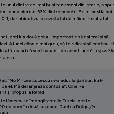
e unul dintre cei mai buni tenismeni din istorie, a spu
ri, dar a pierdut 53% dintre puncte. E similar și la noi.
0-1, dar obiectivul e rezultatul de mâine, rezultatul
at, poți lua două goluri, important e să dai trei și să
zi. Atunci când e mai greu, să te ridici și să continui s
 de atâtea ori că sunt capabili de acest lucru”
, a spus Eli
 presă.
aț: ”Nu Mircea Lucescu m-a adus la Șahtior. Eu l-
pe el. Mă deranjează confuzia”. Cine l-a
it și propus la Rapid
Ștefănescu se îmbogățește în Turcia: peste
0 de euro în două sezoane. Duel cu Drăguș în
undă