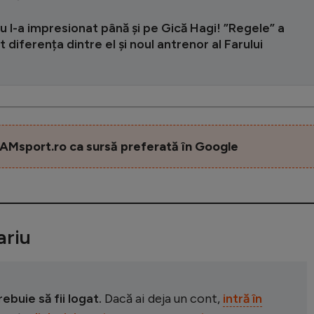
cu l-a impresionat până și pe Gică Hagi! ”Regele” a
t diferența dintre el și noul antrenor al Farului
AMsport.ro ca sursă preferată în Google
riu
buie să fii logat.
Dacă ai deja un cont,
intră în