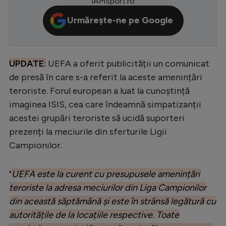
iAMsport.ro
Serie A
Urmărește-ne pe Google
Bundesliga
Ligue 1
UPDATE:
UEFA a oferit publicității un comunicat
Campionate
de presă în care s-a referit la aceste amenințări
Starurile fotbalului
teroriste. Forul european a luat la cunoștință
imaginea ISIS, cea care îndeamnă simpatizanții
EURO 2024
acestei grupări teroriste să ucidă suporteri
Stranieri
prezenți la meciurile din sferturile Ligii
Campionilor.
Clasamente
"
UEFA este la curent cu presupusele amenințări
teroriste la adresa meciurilor din Liga Campionilor
Tenis
din această săptămână și este în strânsă legătură cu
autoritățile de la locațiile respective. Toate
Handbal