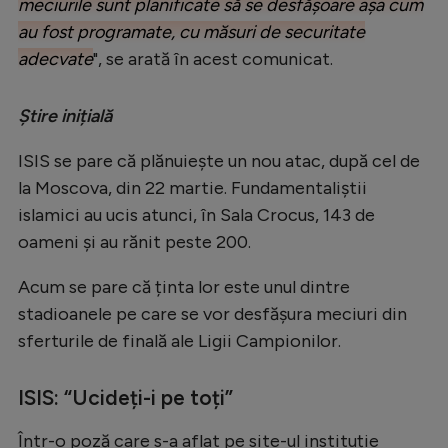
meciurile sunt planificate să se desfășoare așa cum
Natație
au fost programate, cu măsuri de securitate
Formula 1
adecvate
", se arată în acest comunicat.
Gimnastică
Știre inițială
Auto
ISIS se pare că plănuiește un nou atac, după cel de
Rugby
la Moscova, din 22 martie. Fundamentaliștii
Ciclism
islamici au ucis atunci, în Sala Crocus, 143 de
oameni și au rănit peste 200.
Alte sporturi
JO 2024
Acum se pare că ținta lor este unul dintre
stadioanele pe care se vor desfășura meciuri din
JO 2026
sferturile de finală ale Ligii Campionilor.
ISIS: “Ucideți-i pe toți”
Într-o poză care s-a aflat pe site-ul instituție