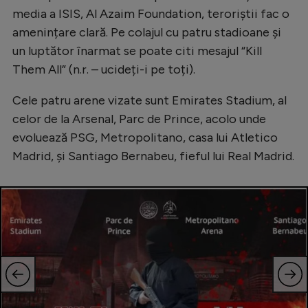
Intră în cont
media a ISIS, Al Azaim Foundation, teroriștii fac o
Creează cont
amenințare clară. Pe colajul cu patru stadioane și
un luptător înarmat se poate citi mesajul “Kill
Them All” (n.r. – ucideți-i pe toți).
Cele patru arene vizate sunt Emirates Stadium, al
celor de la Arsenal, Parc de Prince, acolo unde
evoluează PSG, Metropolitano, casa lui Atletico
Madrid, și Santiago Bernabeu, fieful lui Real Madrid.