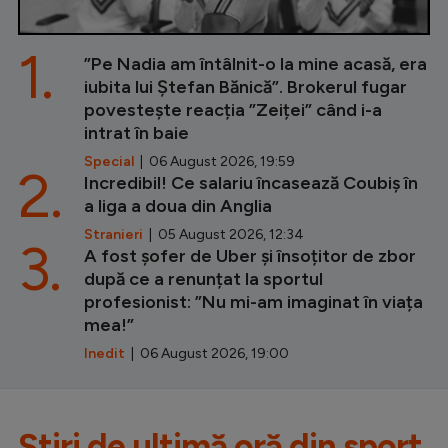
1.
”Pe Nadia am întâlnit-o la mine acasă, era
iubita lui Ștefan Bănică”. Brokerul fugar
povestește reacția ”Zeiței” când i-a
intrat în baie
Special
| 06 August 2026, 19:59
2.
Incredibil! Ce salariu încasează Coubiș în
a liga a doua din Anglia
Stranieri
| 05 August 2026, 12:34
3.
A fost șofer de Uber și însoțitor de zbor
după ce a renunțat la sportul
profesionist: ”Nu mi-am imaginat în viața
mea!”
Inedit
| 06 August 2026, 19:00
Știri de ultimă oră din sport