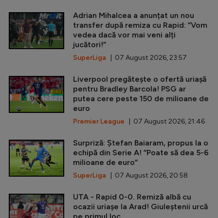
Adrian Mihalcea a anunțat un nou
transfer după remiza cu Rapid: ”Vom
vedea dacă vor mai veni alți
jucători!”
SuperLiga
| 07 August 2026, 23:57
Liverpool pregătește o ofertă uriașă
pentru Bradley Barcola! PSG ar
putea cere peste 150 de milioane de
euro
Premier League
| 07 August 2026, 21:46
Surpriză: Ștefan Baiaram, propus la o
echipă din Serie A! ”Poate să dea 5-6
milioane de euro”
SuperLiga
| 07 August 2026, 20:58
UTA - Rapid 0-0. Remiză albă cu
ocazii uriașe la Arad! Giuleștenii urcă
pe primul loc