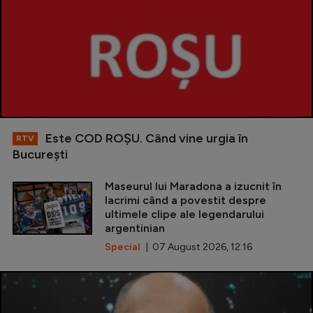
Este COD ROŞU. Când vine urgia în
RTV
Bucureşti
Maseurul lui Maradona a izucnit în
lacrimi când a povestit despre
ultimele clipe ale legendarului
argentinian
Special
| 07 August 2026, 12:16