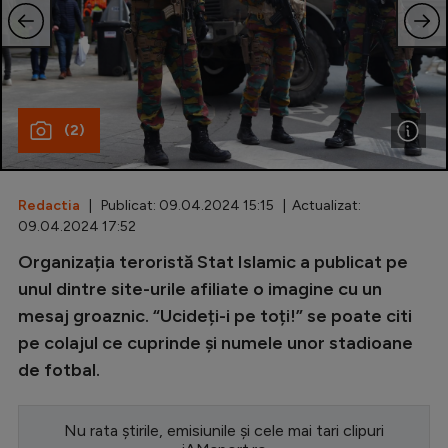
Special
Diverse
Inedit
(2)
Clasamente
Redactia
| Publicat: 09.04.2024 15:15 | Actualizat:
09.04.2024 17:52
Champions League
Organizația teroristă Stat Islamic a publicat pe
unul dintre site-urile afiliate o imagine cu un
Europa League
mesaj groaznic. “Ucideți-i pe toți!” se poate citi
Conference League
pe colajul ce cuprinde și numele unor stadioane
CM 2026
de fotbal.
Premier League
Nu rata știrile, emisiunile și cele mai tari clipuri
LaLiga