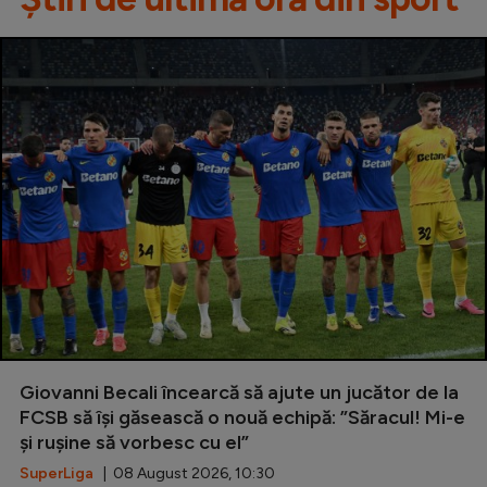
Giovanni Becali încearcă să ajute un jucător de la
FCSB să își găsească o nouă echipă: ”Săracul! Mi-e
și rușine să vorbesc cu el”
SuperLiga
| 08 August 2026, 10:30