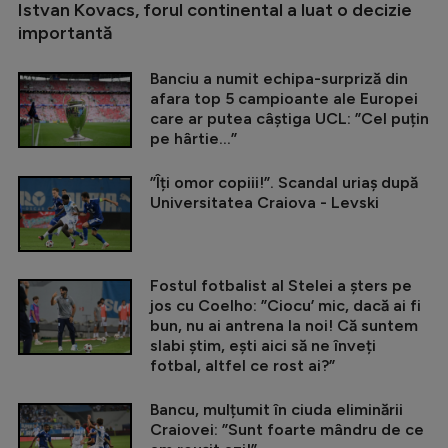
Istvan Kovacs, forul continental a luat o decizie
importantă
Banciu a numit echipa-surpriză din
afara top 5 campioante ale Europei
care ar putea câștiga UCL: ”Cel puțin
pe hârtie...”
”Îți omor copiii!”. Scandal uriaș după
Universitatea Craiova - Levski
Fostul fotbalist al Stelei a șters pe
jos cu Coelho: ”Ciocu’ mic, dacă ai fi
bun, nu ai antrena la noi! Că suntem
slabi știm, ești aici să ne înveți
fotbal, altfel ce rost ai?”
Bancu, mulțumit în ciuda eliminării
Craiovei: ”Sunt foarte mândru de ce