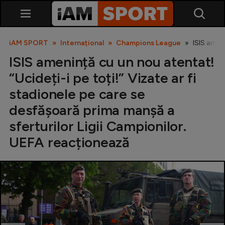
iAM SPORT
Internațional
Champions League
ISIS ameni
ISIS amenință cu un nou atentat!
“Ucideți-i pe toți!” Vizate ar fi
stadionele pe care se
desfășoară prima manșă a
sferturilor Ligii Campionilor.
SuperLiga
UEFA reacționează
Liga 2
Cupa României
Echipa Națională
U21
Fotbal feminin