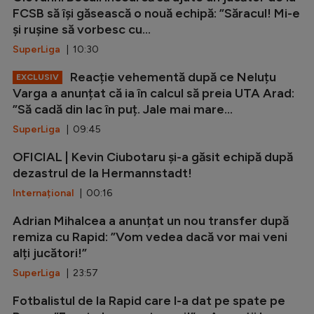
FCSB să își găsească o nouă echipă: ”Săracul! Mi-e
și rușine să vorbesc cu...
SuperLiga
| 10:30
Reacție vehementă după ce Neluțu
EXCLUSIV
Varga a anunțat că ia în calcul să preia UTA Arad:
”Să cadă din lac în puț. Jale mai mare...
SuperLiga
| 09:45
OFICIAL | Kevin Ciubotaru și-a găsit echipă după
dezastrul de la Hermannstadt!
Internațional
| 00:16
Adrian Mihalcea a anunțat un nou transfer după
remiza cu Rapid: ”Vom vedea dacă vor mai veni
alți jucători!”
SuperLiga
| 23:57
Fotbalistul de la Rapid care l-a dat pe spate pe