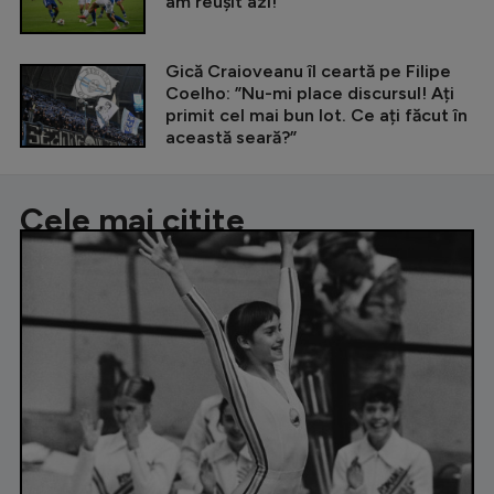
am reușit azi!”
Gică Craioveanu îl ceartă pe Filipe
Coelho: ”Nu-mi place discursul! Ați
primit cel mai bun lot. Ce ați făcut în
această seară?”
Cele mai citite