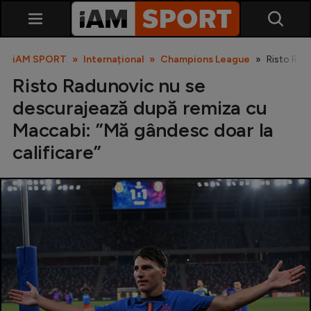
iAM SPORT
Internațional
Champions League
Risto Rad
Risto Radunovic nu se
descurajează după remiza cu
Maccabi: ”Mă gândesc doar la
calificare”
SuperLiga
Liga 2
Cupa României
Echipa Națională
U21
Fotbal feminin