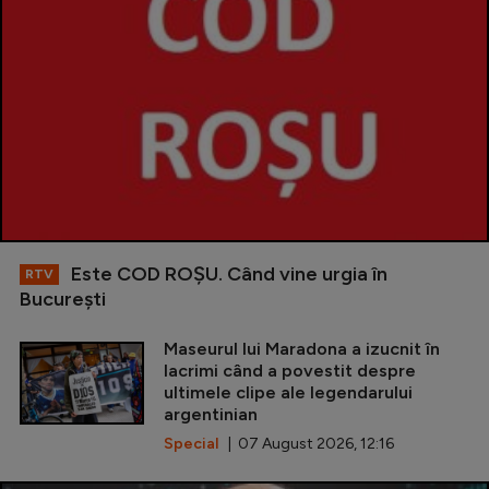
Este COD ROŞU. Când vine urgia în
RTV
Bucureşti
Maseurul lui Maradona a izucnit în
lacrimi când a povestit despre
ultimele clipe ale legendarului
argentinian
Special
| 07 August 2026, 12:16