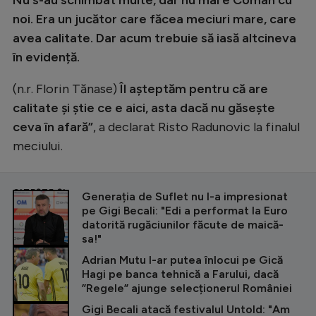
Intră în cont
noi. Era un jucător care făcea meciuri mare, care
Creează cont
avea calitate. Dar acum trebuie să iasă altcineva
în evidență.
(n.r. Florin Tănase)
Îl așteptăm pentru că are
calitate și știe ce e aici, asta dacă nu găsește
ceva în afară
”
, a declarat Risto Radunovic la finalul
meciului.
CITEȘTE ȘI
Generația de Suflet nu l-a impresionat
pe Gigi Becali: "Edi a performat la Euro
datorită rugăciunilor făcute de maică-
sa!"
Adrian Mutu l-ar putea înlocui pe Gică
Hagi pe banca tehnică a Farului, dacă
”Regele” ajunge selecționerul României
Gigi Becali atacă festivalul Untold: "Am