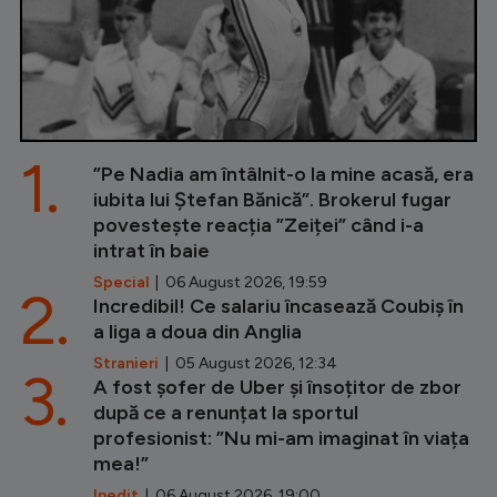
1.
”Pe Nadia am întâlnit-o la mine acasă, era
iubita lui Ștefan Bănică”. Brokerul fugar
povestește reacția ”Zeiței” când i-a
intrat în baie
Special
| 06 August 2026, 19:59
2.
Incredibil! Ce salariu încasează Coubiș în
a liga a doua din Anglia
Stranieri
| 05 August 2026, 12:34
3.
A fost șofer de Uber și însoțitor de zbor
după ce a renunțat la sportul
profesionist: ”Nu mi-am imaginat în viața
mea!”
Inedit
| 06 August 2026, 19:00