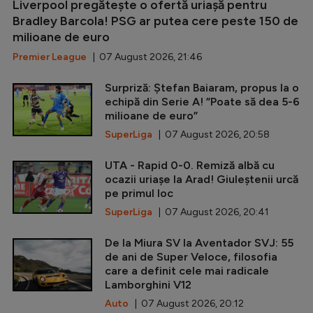
Liverpool pregătește o ofertă uriașă pentru
Bradley Barcola! PSG ar putea cere peste 150 de
milioane de euro
Premier League
| 07 August 2026, 21:46
Surpriză: Ștefan Baiaram, propus la o
echipă din Serie A! ”Poate să dea 5-6
milioane de euro”
SuperLiga
| 07 August 2026, 20:58
UTA - Rapid 0-0. Remiză albă cu
ocazii uriașe la Arad! Giuleștenii urcă
pe primul loc
SuperLiga
| 07 August 2026, 20:41
De la Miura SV la Aventador SVJ: 55
de ani de Super Veloce, filosofia
care a definit cele mai radicale
Lamborghini V12
Auto
| 07 August 2026, 20:12