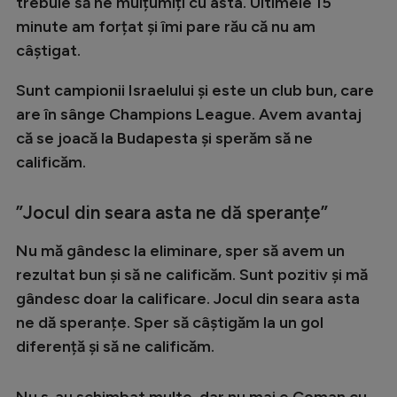
trebuie să ne mulțumiți cu asta. Ultimele 15
Natație
minute am forțat și îmi pare rău că nu am
câștigat.
Formula 1
Gimnastică
Sunt campionii Israelului și este un club bun, care
are în sânge Champions League
. Avem avantaj
Auto
că se joacă la Budapesta și sperăm să ne
Rugby
calificăm.
Ciclism
”Jocul din seara asta ne dă speranțe​”
Alte sporturi
JO 2024
Nu mă gândesc la eliminare, sper să avem un
rezultat bun și să ne calificăm. Sunt pozitiv și mă
JO 2026
gândesc doar la calificare. Jocul din seara asta
ne dă speranțe​. Sper să câștigăm la un gol
diferență și să ne calificăm.
Nu s-au schimbat multe, dar nu mai e Coman cu