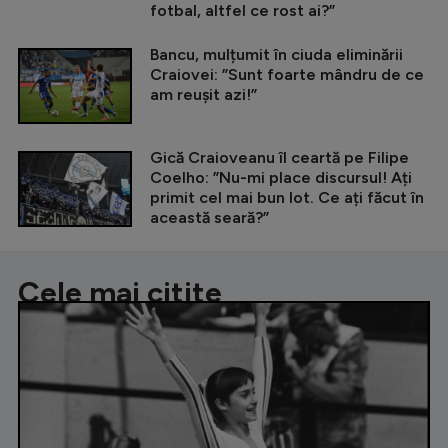
fotbal, altfel ce rost ai?”
Bancu, mulțumit în ciuda eliminării
Craiovei: ”Sunt foarte mândru de ce
am reușit azi!”
Gică Craioveanu îl ceartă pe Filipe
Coelho: ”Nu-mi place discursul! Ați
primit cel mai bun lot. Ce ați făcut în
această seară?”
Cele mai citite