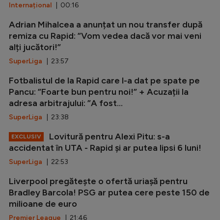
Internațional
| 00:16
Adrian Mihalcea a anunțat un nou transfer după
remiza cu Rapid: ”Vom vedea dacă vor mai veni
alți jucători!”
SuperLiga
| 23:57
Fotbalistul de la Rapid care l-a dat pe spate pe
Pancu: ”Foarte bun pentru noi!” + Acuzații la
adresa arbitrajului: ”A fost...
SuperLiga
| 23:38
Lovitură pentru Alexi Pitu: s-a
EXCLUSIV
accidentat în UTA - Rapid și ar putea lipsi 6 luni!
SuperLiga
| 22:53
Liverpool pregătește o ofertă uriașă pentru
Bradley Barcola! PSG ar putea cere peste 150 de
milioane de euro
Premier League
| 21:46