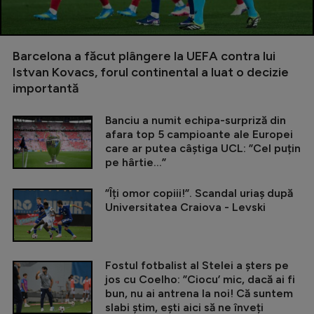
Barcelona a făcut plângere la UEFA contra lui
Istvan Kovacs, forul continental a luat o decizie
importantă
Banciu a numit echipa-surpriză din
afara top 5 campioante ale Europei
care ar putea câștiga UCL: ”Cel puțin
pe hârtie...”
”Îți omor copiii!”. Scandal uriaș după
Universitatea Craiova - Levski
Fostul fotbalist al Stelei a șters pe
jos cu Coelho: ”Ciocu’ mic, dacă ai fi
bun, nu ai antrena la noi! Că suntem
slabi știm, ești aici să ne înveți