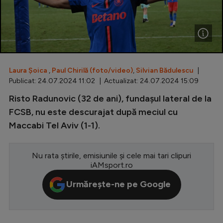
Special
Diverse
Inedit
Laura Șoica
,
Paul Chirilă (foto/video)
,
Silvian Bădulescu
|
Clasamente
Publicat: 24.07.2024 11:02 | Actualizat: 24.07.2024 15:09
Risto Radunovic (32 de ani), fundașul lateral de la
FCSB, nu este descurajat după meciul cu
Maccabi Tel Aviv (1-1).
Champions League
Europa League
Nu rata știrile, emisiunile și cele mai tari clipuri
Conference League
iAMsport.ro
CM 2026
Urmărește-ne pe Google
Premier League
LaLiga