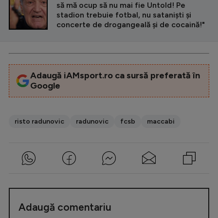
să mă ocup să nu mai fie Untold! Pe
stadion trebuie fotbal, nu sataniști și
concerte de drogangeală și de cocaină!"
Adaugă iAMsport.ro ca sursă preferată în
Google
risto radunovic
radunovic
fcsb
maccabi
Adaugă comentariu