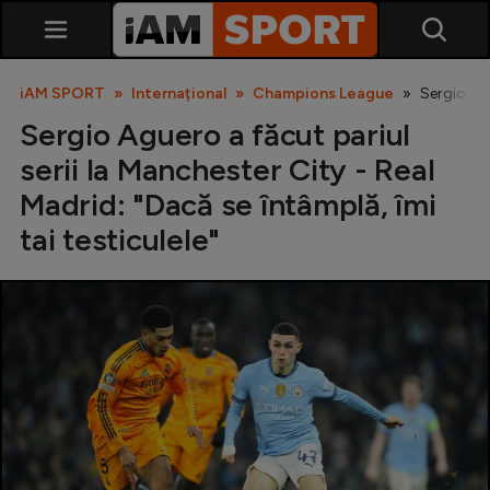
iAM SPORT
Internațional
Champions League
Sergio Agu
Sergio Aguero a făcut pariul
serii la Manchester City - Real
Madrid: "Dacă se întâmplă, îmi
tai testiculele"
SuperLiga
Liga 2
Cupa României
Echipa Națională
U21
Fotbal feminin