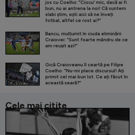
jos cu Coelho: ”Ciocu’ mic, dacă ai fi
bun, nu ai antrena la noi! Că suntem
slabi știm, ești aici să ne înveți
fotbal, altfel ce rost ai?”
Bancu, mulțumit în ciuda eliminării
Craiovei: ”Sunt foarte mândru de ce
am reușit azi!”
Gică Craioveanu îl ceartă pe Filipe
Coelho: ”Nu-mi place discursul! Ați
primit cel mai bun lot. Ce ați făcut în
această seară?”
Cele mai citite