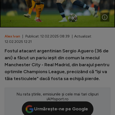
Special
Diverse
Inedit
Alex Ivan
| Publicat: 12.02.2025 08:39 | Actualizat:
Clasamente
12.02.2025 12:21
Fostul atacant argentinian Sergio Aguero (36 de
ani) a făcut un pariu ieșit din comun la meciul
Manchester City - Real Madrid, din barajul pentru
Champions League
optimile Champions League, precizând că "își va
Europa League
tăia testiculele" dacă fosta sa echipă pierde.
Conference League
CM 2026
Nu rata știrile, emisiunile și cele mai tari clipuri
iAMsport.ro
Premier League
Urmărește-ne pe Google
LaLiga