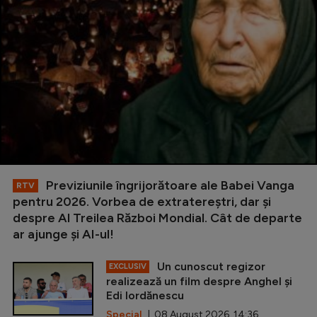
Previziunile îngrijorătoare ale Babei Vanga
RTV
pentru 2026. Vorbea de extratereștri, dar și
despre Al Treilea Război Mondial. Cât de departe
ar ajunge și AI-ul!
Un cunoscut regizor
EXCLUSIV
realizează un film despre Anghel și
Edi Iordănescu
Special
| 08 August 2026, 14:36