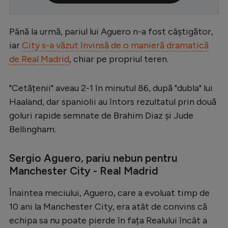
Serie A
Până la urmă, pariul lui Aguero n-a fost câștigător,
Bundesliga
iar
City s-a văzut învinsă de o manieră dramatică
Ligue 1
de Real Madrid
, chiar pe propriul teren.
Campionate
"Cetățenii" aveau 2-1 în minutul 86, după "dubla" lui
Starurile fotbalului
Haaland, dar spaniolii au întors rezultatul prin două
EURO 2024
goluri rapide semnate de Brahim Diaz și Jude
Stranieri
Bellingham.
Clasamente
Sergio Aguero, pariu nebun pentru
Manchester City - Real Madrid
Înaintea meciului, Aguero, care a evoluat timp de
Tenis
10 ani la Manchester City, era atât de convins că
Handbal
echipa sa nu poate pierde în fața Realului încât a