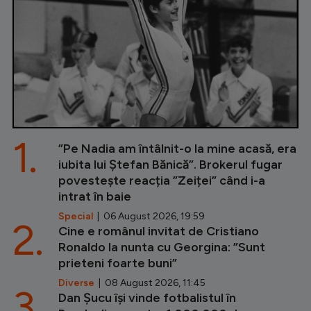
1.
”Pe Nadia am întâlnit-o la mine acasă, era
iubita lui Ștefan Bănică”. Brokerul fugar
povestește reacția ”Zeiței” când i-a
intrat în baie
Special
| 06 August 2026, 19:59
2.
Cine e românul invitat de Cristiano
Ronaldo la nunta cu Georgina: ”Sunt
prieteni foarte buni”
Diverse
| 08 August 2026, 11:45
3.
Dan Șucu își vinde fotbalistul în