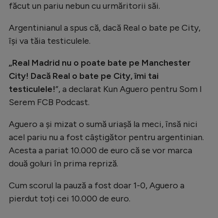
făcut un pariu nebun cu urmăritorii săi.
Natație
Argentinianul a spus că, dacă Real o bate pe City,
Formula 1
își va tăia testiculele.
Gimnastică
„Real Madrid nu o poate bate pe Manchester
Auto
City! Dacă Real o bate pe City, îmi tai
Rugby
testiculele!
”, a declarat Kun Aguero pentru Som I
Ciclism
Serem FCB Podcast.
Alte sporturi
Aguero a și mizat o sumă uriașă la meci, însă nici
JO 2024
acel pariu nu a fost câștigător pentru argentinian.
Acesta a pariat 10.000 de euro că se vor marca
JO 2026
două goluri în prima repriză.
Cum scorul la pauză a fost doar 1-0, Aguero a
pierdut toți cei 10.000 de euro.