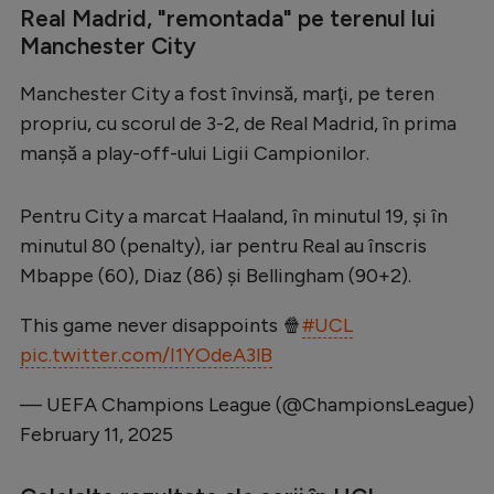
Intră în cont
Real Madrid, "remontada" pe terenul lui
Creează cont
Manchester City
Manchester City a fost învinsă, marţi, pe teren
propriu, cu scorul de 3-2, de Real Madrid, în prima
manşă a play-off-ului Ligii Campionilor.
Pentru City a marcat Haaland, în minutul 19, şi în
minutul 80 (penalty), iar pentru Real au înscris
Mbappe (60), Diaz (86) şi Bellingham (90+2).
This game never disappoints 🍿
#UCL
pic.twitter.com/I1YOdeA3lB
— UEFA Champions League (@ChampionsLeague)
February 11, 2025