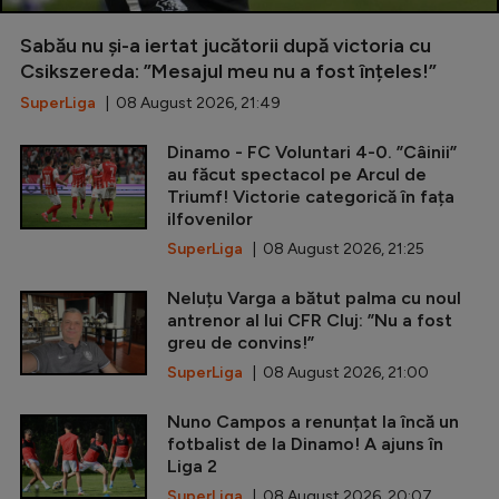
Sabău nu și-a iertat jucătorii după victoria cu
Csikszereda: ”Mesajul meu nu a fost înțeles!”
SuperLiga
| 08 August 2026, 21:49
Dinamo - FC Voluntari 4-0. ”Câinii”
au făcut spectacol pe Arcul de
Triumf! Victorie categorică în fața
ilfovenilor
SuperLiga
| 08 August 2026, 21:25
Neluțu Varga a bătut palma cu noul
antrenor al lui CFR Cluj: ”Nu a fost
greu de convins!”
SuperLiga
| 08 August 2026, 21:00
Nuno Campos a renunțat la încă un
fotbalist de la Dinamo! A ajuns în
Liga 2
SuperLiga
| 08 August 2026, 20:07