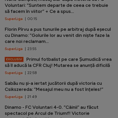
Voluntari: ”Suntem departe de ceea ce trebuie
să facem în viitor” + Ce a spus...
SuperLiga
| 00:15
Florin Pîrvu a pus tunurile pe arbitraj după eșecul
cu Dinamo: ”Golurile lor au venit din niște faze la
care noi reclamam...
SuperLiga
| 23:55
Primul fotbalist pe care Șumudică vrea
EXCLUSIV
să îl aducă la CFR Cluj! Mutarea se anunță dificilă
SuperLiga
| 22:58
Sabău nu și-a iertat jucătorii după victoria cu
Csikszereda: ”Mesajul meu nu a fost înțeles!”
SuperLiga
| 21:49
Dinamo - FC Voluntari 4-0. ”Câinii” au făcut
spectacol pe Arcul de Triumf! Victorie