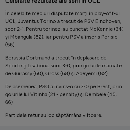
Celelalte rezultate ale serii în UCL
În celelalte meciuri disputate marți în play-off-ul
UCL, Juventus Torino a trecut de PSV Eindhoven,
scor 2-1. Pentru torinezi au punctat McKennie (34)
şi Mbangula (82), iar pentru PSV a înscris Perisic
(56).
Borussia Dortmund a trecut în deplasare de
Sporting Lisabona, scor 3-0, prin golurile marcate
de Guirassy (60), Gross (68) şi Adeyemi (82).
De asemenea, PSG a învins-o cu 3-0 pe Brest, prin
golurile lui Vitinha (21 - penalty) şi Dembele (45,
66).
Partidele retur au loc săptămâna viitoare.