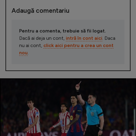
Adaugă comentariu
Pentru a comenta, trebuie să fii logat.
Dacă ai deja un cont,
intră în cont aici
. Daca
nu ai cont,
click aici pentru a crea un cont
nou
.