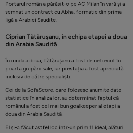
Portarul român a părăsit-o pe AC Milan în vară și a
Serie A
semnat un contract cu Abha, formație din prima
Bundesliga
ligă a Arabiei Saudite.
Ligue 1
Ciprian Tătărușanu, în echipa etapei a doua
Campionate
din Arabia Saudită
Starurile fotbalului
În runda a doua, Tătărușanu a fost de netrecut în
EURO 2024
poarta grupării sale, iar prestația a fost apreciată
Stranieri
inclusiv de către specialiști.
Clasamente
Cei de la SofaScore, care folosesc anumite date
statistice în analiza lor, au determinat faptul că
românul a fost cel mai bun goalkeeper al etapi a
doua din Arabia Saudită.
Tenis
El și-a făcut astfel loc într-un prim 11 ideal, alături
Handbal