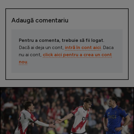
Adaugă comentariu
Pentru a comenta, trebuie să fii logat.
Dacă ai deja un cont,
intră în cont aici
. Daca
nu ai cont,
click aici pentru a crea un cont
nou
.