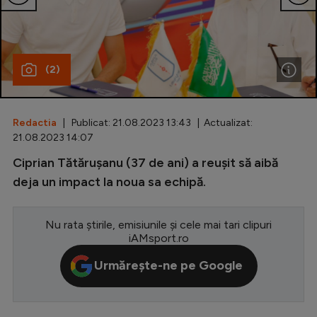
Special
Diverse
(2)
Inedit
Clasamente
Redactia
| Publicat: 21.08.2023 13:43 | Actualizat:
21.08.2023 14:07
Ciprian Tătărușanu (37 de ani) a reușit să aibă
Champions League
deja un impact la noua sa echipă.
Europa League
Nu rata știrile, emisiunile și cele mai tari clipuri
Conference League
iAMsport.ro
CM 2026
Urmărește-ne pe Google
Premier League
LaLiga