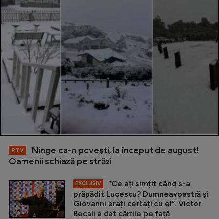
Ninge ca-n povești, la început de august!
RTV
Oamenii schiază pe străzi
”Ce ați simțit când s-a
EXCLUSIV
prăpădit Lucescu? Dumneavoastră și
Giovanni erați certați cu el”. Victor
Becali a dat cărțile pe față