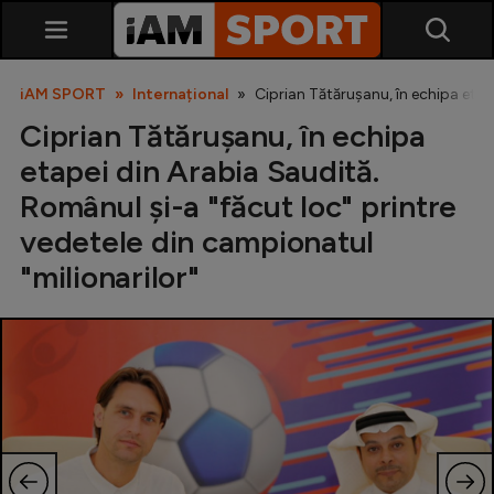
iAM SPORT
Internațional
Ciprian Tătărușanu, în echipa etap
Ciprian Tătărușanu, în echipa
etapei din Arabia Saudită.
Românul și-a "făcut loc" printre
vedetele din campionatul
"milionarilor"
SuperLiga
Liga 2
Cupa României
Echipa Națională
U21
Fotbal feminin