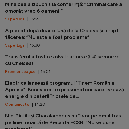
Mihalcea a izbucnit la conferință: ”Criminal care a
omorât vreo 6 oameni!”
SuperLiga
| 15:59
A plecat după doar o lună de la Craiova și a rupt
tăcerea: ”Nu asta a fost problema”
SuperLiga
| 15:30
Transferul a fost rezolvat: urmează să semneze
cu Chelsea!
Premier League
| 15:01
Electrica lansează programul ”Ținem România
Aprinsă”. Bonus pentru prosumatorii care livrează
energie din baterii în orele de...
Comunicate
| 14:20
Nici Pintilii și Charalambous nu îl vor pe omul tras
pe linie moartă de Becali la FCSB: ”Nu se pune
problema!”