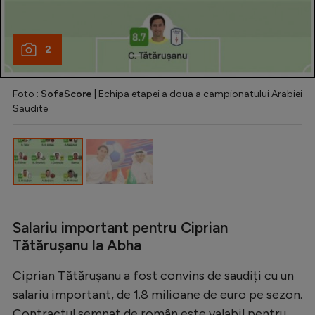
Intră în cont
Creează cont
2
Foto :
SofaScore
| Echipa etapei a doua a campionatului Arabiei
Saudite
Salariu important pentru Ciprian
Tătărușanu la Abha
Ciprian Tătărușanu a fost convins de saudiți cu un
salariu important, de 1.8 milioane de euro pe sezon.
Contractul semnat de român este valabil pentru