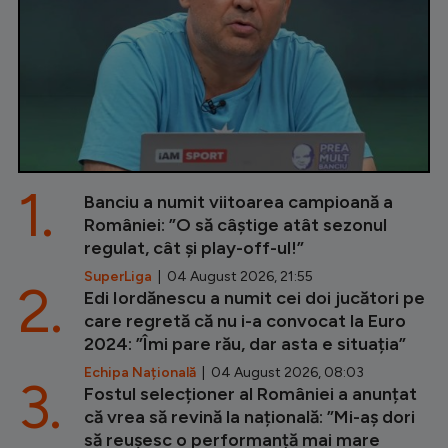
1.
Banciu a numit viitoarea campioană a
României: ”O să câștige atât sezonul
regulat, cât și play-off-ul!”
SuperLiga
| 04 August 2026, 21:55
2.
Edi Iordănescu a numit cei doi jucători pe
care regretă că nu i-a convocat la Euro
2024: ”Îmi pare rău, dar asta e situația”
Echipa Națională
| 04 August 2026, 08:03
3.
Fostul selecționer al României a anunțat
că vrea să revină la națională: ”Mi-aș dori
să reușesc o performanță mai mare