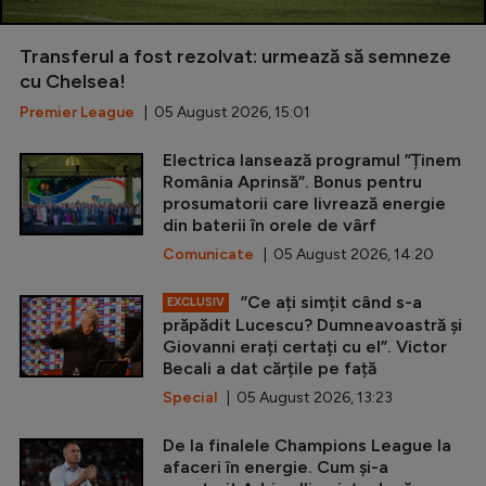
Transferul a fost rezolvat: urmează să semneze
cu Chelsea!
Premier League
| 05 August 2026, 15:01
Electrica lansează programul ”Ținem
România Aprinsă”. Bonus pentru
prosumatorii care livrează energie
din baterii în orele de vârf
Comunicate
| 05 August 2026, 14:20
”Ce ați simțit când s-a
EXCLUSIV
prăpădit Lucescu? Dumneavoastră și
Giovanni erați certați cu el”. Victor
Becali a dat cărțile pe față
Special
| 05 August 2026, 13:23
De la finalele Champions League la
afaceri în energie. Cum și-a