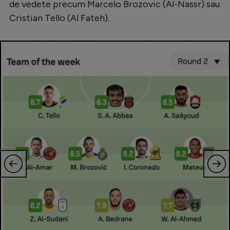
de vedete precum Marcelo Brozovic (Al-Nassr) sau
Natație
Cristian Tello (Al Fateh).
Formula 1
Gimnastică
Auto
Rugby
Ciclism
Alte sporturi
JO 2024
JO 2026