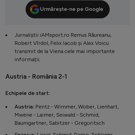
Serie A
Urmărește-ne pe Google
Bundesliga
Ligue 1
Jurnaliștii iAMsport.ro Remus Răureanu,
Campionate
Robert Vîrdol, Felix Iacob și Alex Voicu
transmit de la Viena cele mai importante
Starurile fotbalului
informații.
EURO 2024
Stranieri
Austria - România 2-1
Clasamente
Echipele de start:
Austria:
Pentz - Wimmer, Wober, Lienhart,
Mwene - Laimer, Seiwald - Schmid,
Tenis
Baumgartner, Sabitzer - Gregoritsch
Handbal
Rezerve: Lawal, Schmid, Danso, Schlager,