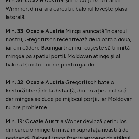
Min 36: Ocazie Austria
Șut la colțul scurt al lui
Wimmer, din afara careului, balonul lovește plasa
laterală.
Min. 33: Ocazie Austria
Minge aruncată în careul
nostru, Gregoritsch recentrează de la bara a doua,
iar din cădere Baumgartner nu reușește să trimită
mingea pe spațiul porții. Moldovan atinge și el
balonul și este corner pentru gazde.
Min. 32: Ocazie Austria
Gregoritsch bate o
lovitură liberă de la distanță, din poziție centrală,
dar mingea se duce pe mijlocul porții, iar Moldovan
nu are probleme.
Min. 19: Ocazie Austria
Wober deviază periculos
din careu o minge trimisă în suprafața noastră de
pedeapsă. Balonul trece foarte aproape de stâlpul