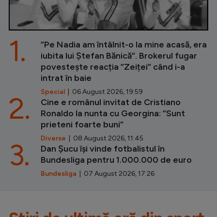
1.
”Pe Nadia am întâlnit-o la mine acasă, era
iubita lui Ștefan Bănică”. Brokerul fugar
povestește reacția ”Zeiței” când i-a
intrat în baie
Special
| 06 August 2026, 19:59
2.
Cine e românul invitat de Cristiano
Ronaldo la nunta cu Georgina: ”Sunt
prieteni foarte buni”
Diverse
| 08 August 2026, 11:45
3.
Dan Șucu își vinde fotbalistul în
Bundesliga pentru 1.000.000 de euro
Bundesliga
| 07 August 2026, 17:26