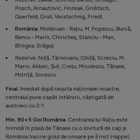
Natație
Posch, Arnautovic, Honsak, Grillitsch,
Querfeld, Grull, Veratschnig, Friedl.
Formula 1
România:
Moldovan - Rațiu, M. Popescu, Burcă,
Gimnastică
Bancu - Marin, Chiricheș, Stanciu - Man,
Auto
Bîrligea, Drăguș
Rugby
Rezerve: Niță, Târnovanu, Ghiță, Screciu, M.
Ciclism
Marin, Alibec, Șut, Crețu, Miculescu, Tănase,
Mitriță, Sorescu
Alte sporturi
JO 2024
Final.
Imediat după reușita naționalei noastre,
centralul pune capăt întâlnirii, câștigată de
JO 2026
austrieci cu 2-1.
Min. 90+5 Gol România.
Centrarea lui Rațiu este
trimisă în plasă de Tănase cu o lovitură de cap și
România înscrie golul de onoare pe Ernst Happel,