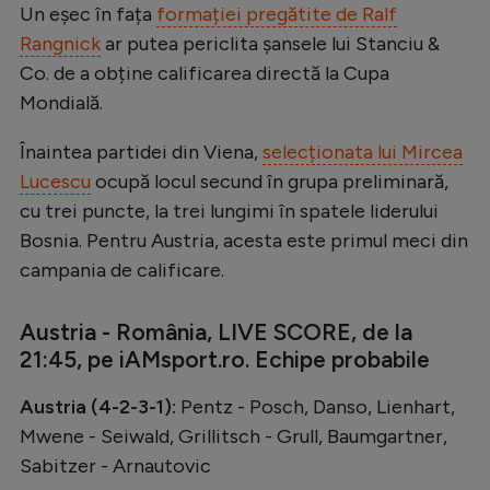
Un eșec în fața
formației pregătite de Ralf
Rangnick
ar putea periclita șansele lui Stanciu &
Co. de a obține calificarea directă la Cupa
Mondială.
Înaintea partidei din Viena,
selecționata lui Mircea
Lucescu
ocupă locul secund în grupa preliminară,
cu trei puncte, la trei lungimi în spatele liderului
Bosnia. Pentru Austria, acesta este primul meci din
campania de calificare.
Austria - România, LIVE SCORE, de la
21:45, pe iAMsport.ro. Echipe probabile
Austria (4-2-3-1):
Pentz - Posch, Danso, Lienhart,
Mwene - Seiwald, Grillitsch - Grull, Baumgartner,
Sabitzer - Arnautovic