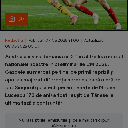
Special
(3)
Diverse
Inedit
Redactia
| Publicat: 07.06.2025 21:00 | Actualizat:
Clasamente
08.06.2025 00:07
Austria a învins România cu 2-1 în al treilea meci al
naționalei noastre în preliminariile CM 2026.
Gazdele au marcat pe final de primă repriză și
Champions League
apoi au majorat diferența norocos după o oră de
Europa League
joc. Singurul gol a echipei antrenate de Mircea
Conference League
Lucescu (79 de ani) a fost reușit de Tănase la
ultima fază a confruntării.
CM 2026
Premier League
Nu rata știrile, emisiunile și cele mai tari clipuri
LaLiga
iAMsport.ro