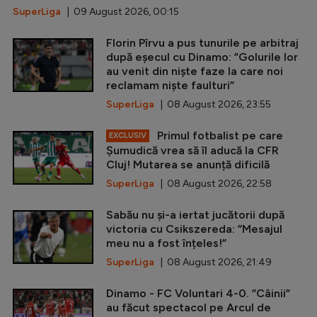
SuperLiga
| 09 August 2026, 00:15
Florin Pîrvu a pus tunurile pe arbitraj
după eșecul cu Dinamo: ”Golurile lor
au venit din niște faze la care noi
reclamam niște faulturi”
SuperLiga
| 08 August 2026, 23:55
Primul fotbalist pe care
EXCLUSIV
Șumudică vrea să îl aducă la CFR
Cluj! Mutarea se anunță dificilă
SuperLiga
| 08 August 2026, 22:58
Sabău nu și-a iertat jucătorii după
victoria cu Csikszereda: ”Mesajul
meu nu a fost înțeles!”
SuperLiga
| 08 August 2026, 21:49
Dinamo - FC Voluntari 4-0. ”Câinii”
au făcut spectacol pe Arcul de