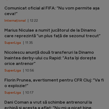
Comunicat oficial al FIFA: ”Nu vom permite așa
ceva!”
Internațional
| 12:22
Marius Niculae a numit jucătorul de la Dinamo
care reprezintă ”un plus față de sezonul trecut”
SuperLiga
| 11:35
Nicolescu anunță două transferuri la Dinamo
înaintea derby-ului cu Rapid: ”Asta își dorește
orice antrenor”
SuperLiga
| 10:56
Florin Prunea, avertisment pentru CFR Cluj: ”Va fi
o explozie!”
SuperLiga
| 10:17
Dani Coman a vrut să schimbe antrenorul la
echipă și acesta a aflat: ”Nu mi-a picat bine.