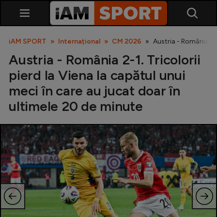
iAM SPORT
Internațional
CM 2026
Austria - România 2-1
Austria - România 2-1. Tricolorii
pierd la Viena la capătul unui
meci în care au jucat doar în
ultimele 20 de minute
SuperLiga
Liga 2
Cupa României
Echipa Națională
U21
Fotbal feminin