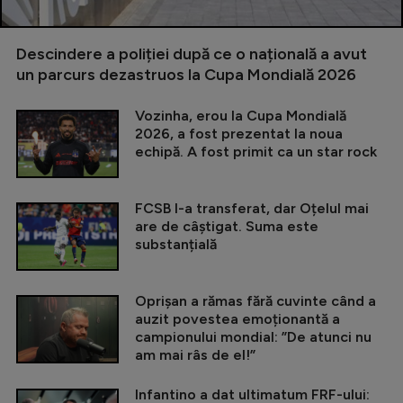
Descindere a poliției după ce o națională a avut
un parcurs dezastruos la Cupa Mondială 2026
Vozinha, erou la Cupa Mondială
2026, a fost prezentat la noua
echipă. A fost primit ca un star rock
FCSB l-a transferat, dar Oțelul mai
are de câștigat. Suma este
substanțială
Oprișan a rămas fără cuvinte când a
auzit povestea emoționantă a
campionului mondial: ”De atunci nu
am mai râs de el!”
Infantino a dat ultimatum FRF-ului: