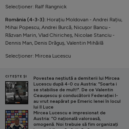
Selecționer: Ralf Rangnick
România (4-3-3):
Horațiu Moldovan - Andrei Rațiu,
Mihai Popescu, Andrei Burcă, Nicușor Bancu -
Răzvan Marin, Vlad Chiricheș, Nicolae Stanciu -
Dennis Man, Denis Drăguș, Valentin Mihăilă
Selecționer: Mircea Lucescu
CITEȘTE ȘI
Povestea neștiută a demiterii lui Mircea
Lucescu după 4-0 cu Austria: "Soarta i
se stabilise de mult!". De ce Valentin
Ceaușescu și conducătorii Federației l-
au vrut neapărat pe Emeric Ienei în locul
lui Il Luce
Mircea Lucescu e impresionat de
Austria: ”O națională valoroasă,
omogenă. Noi trebuie să fim organizați