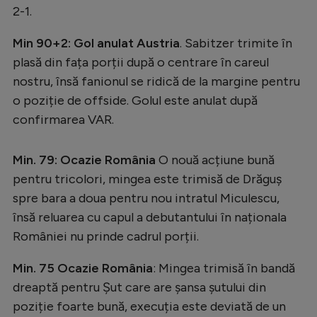
Intră în cont
2-1.
Creează cont
Min 90+2: Gol anulat Austria
. Sabitzer trimite în
plasă din fața porții după o centrare în careul
nostru, însă fanionul se ridică de la margine pentru
o poziție de offside. Golul este anulat după
confirmarea VAR.
Min. 79: Ocazie România
O nouă acțiune bună
pentru tricolori, mingea este trimisă de Drăguș
spre bara a doua pentru nou intratul Miculescu,
însă reluarea cu capul a debutantului în naționala
României nu prinde cadrul porții.
Min. 75 Ocazie România
: Mingea trimisă în bandă
dreaptă pentru Șut care are șansa șutului din
poziție foarte bună, execuția este deviată de un