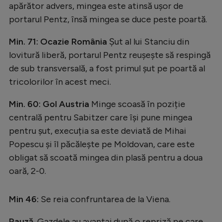
apărător advers, mingea este atinsă ușor de
portarul Pentz, însă mingea se duce peste poartă.
Min. 71: Ocazie România
Șut al lui Stanciu din
lovitură liberă, portarul Pentz reușește să respingă
de sub transversală, a fost primul șut pe poartă al
tricolorilor în acest meci.
Min. 60: Gol Austria
Minge scoasă în poziție
centrală pentru Sabitzer care își pune mingea
pentru șut, execuția sa este deviată de Mihai
Popescu și îl păcălește pe Moldovan, care este
obligat să scoată mingea din plasă pentru a doua
oară, 2-0.
Min 46:
Se reia confruntarea de la Viena.
Pauză.
Gazdele au avantaj după o repriză pe care