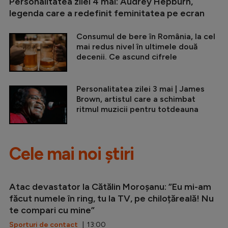
Personalitatea zilei 4 mai: Audrey Hepburn,
legenda care a redefinit feminitatea pe ecran
Consumul de bere în România, la cel
mai redus nivel în ultimele două
decenii. Ce ascund cifrele
Personalitatea zilei 3 mai | James
Brown, artistul care a schimbat
ritmul muzicii pentru totdeauna
Cele mai noi știri
Atac devastator la Cătălin Moroșanu: ”Eu mi-am
făcut numele în ring, tu la TV, pe chiloțăreală! Nu
te compari cu mine”
Sporturi de contact
| 13:00