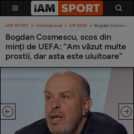
iAM SPORT
Internațional
CM 2026
Bogdan Cosmescu, sco
Bogdan Cosmescu, scos din
minți de UEFA: ”Am văzut multe
prostii, dar asta este uluitoare”
SuperLiga
Liga 2
Cupa României
Echipa Națională
U21
Fotbal feminin