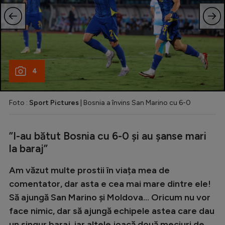
4
Foto :
Sport Pictures
| Bosnia a învins San Marino cu 6-0
”I-au bătut Bosnia cu 6-0 și au șanse mari
la baraj”
Am văzut multe prostii în viața mea de
comentator, dar asta e cea mai mare dintre ele!
Să ajungă San Marino și Moldova... Oricum nu vor
face nimic, dar să ajungă echipele astea care dau
un singur baraj, iar altele joacă două meciuri de