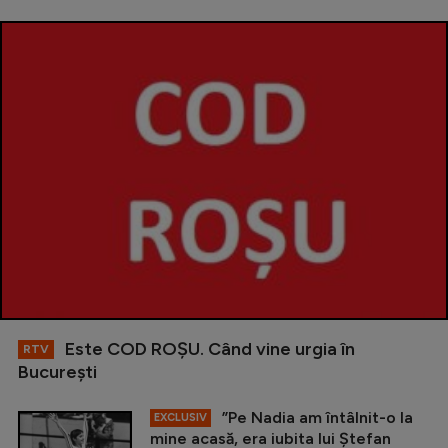
Este COD ROŞU. Când vine urgia în
RTV
Bucureşti
”Pe Nadia am întâlnit-o la
EXCLUSIV
mine acasă, era iubita lui Ștefan