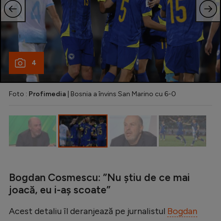
Natație
Formula 1
Gimnastică
4
Auto
Rugby
Foto :
Profimedia
| Bosnia a învins San Marino cu 6-0
Ciclism
Alte sporturi
JO 2024
JO 2026
Bogdan Cosmescu: ”Nu știu de ce mai
joacă, eu i-aș scoate”
Acest detaliu îl deranjează pe jurnalistul
Bogdan