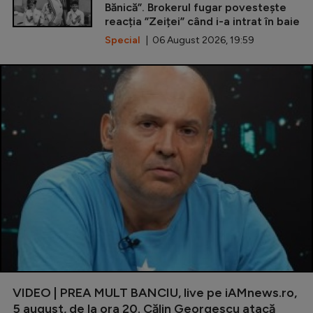
Bănică”. Brokerul fugar povestește
reacția ”Zeiței” când i-a intrat în baie
Special
| 06 August 2026, 19:59
VIDEO | PREA MULT BANCIU, live pe iAMnews.ro,
5 august, de la ora 20. Călin Georgescu atacă