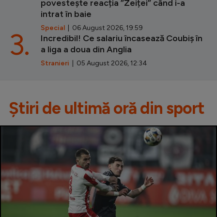
povestește reacția ”Zeiței” când i-a
intrat în baie
Special
| 06 August 2026, 19:59
3.
Incredibil! Ce salariu încasează Coubiș în
a liga a doua din Anglia
Stranieri
| 05 August 2026, 12:34
Știri de ultimă oră din sport