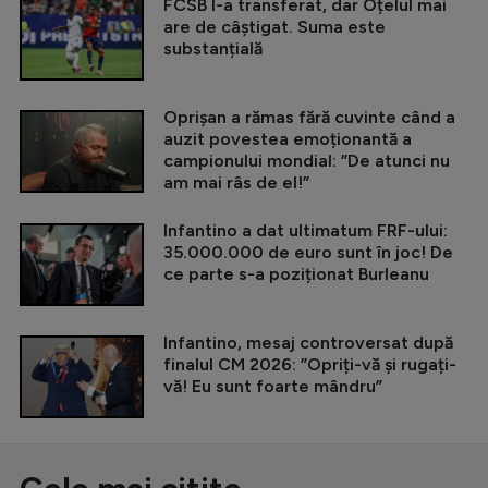
FCSB l-a transferat, dar Oțelul mai
are de câștigat. Suma este
substanțială
Oprișan a rămas fără cuvinte când a
auzit povestea emoționantă a
campionului mondial: ”De atunci nu
am mai râs de el!”
Infantino a dat ultimatum FRF-ului:
35.000.000 de euro sunt în joc! De
ce parte s-a poziționat Burleanu
Infantino, mesaj controversat după
finalul CM 2026: ”Opriți-vă și rugați-
vă! Eu sunt foarte mândru”