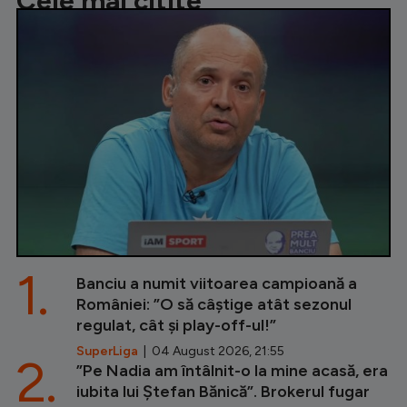
Cele mai citite
1.
Banciu a numit viitoarea campioană a
României: ”O să câștige atât sezonul
regulat, cât și play-off-ul!”
SuperLiga
| 04 August 2026, 21:55
2.
”Pe Nadia am întâlnit-o la mine acasă, era
iubita lui Ștefan Bănică”. Brokerul fugar