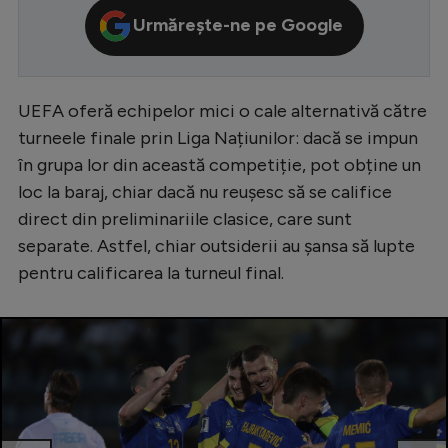
Urmărește-ne pe Google
Serie A
Bundesliga
Ligue 1
UEFA oferă echipelor mici o cale alternativă către
turneele finale prin Liga Națiunilor: dacă se impun
Campionate
în grupa lor din această competiție, pot obține un
Starurile fotbalului
loc la baraj, chiar dacă nu reușesc să se califice
EURO 2024
direct din preliminariile clasice, care sunt
separate. Astfel, chiar outsiderii au șansa să lupte
Stranieri
pentru calificarea la turneul final.
Clasamente
Tenis
Handbal