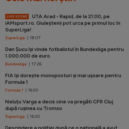
UTA Arad - Rapid, de la 21:00, pe
LIVE SCORE
iAMsport.ro. Giuleștenii pot urca pe primul loc în
SuperLiga!
SuperLiga
| 18:07
Dan Șucu își vinde fotbalistul în Bundesliga pentru
1.000.000 de euro
Bundesliga
| 17:26
FIA își dorește monoposturi și mai ușoare pentru
Formula 1
Formula 1
| 16:50
Neluțu Varga a decis cine va pregăti CFR Cluj
după rușinea cu Tromso
SuperLiga
| 16:20
Descindere a poliției după ce o națională a avut