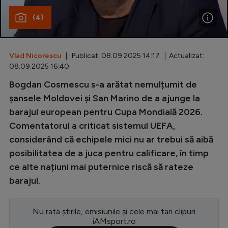
(4)
Special
Diverse
Inedit
Vlad Nicorescu
| Publicat: 08.09.2025 14:17 | Actualizat:
08.09.2025 16:40
Clasamente
Bogdan Cosmescu s-a arătat nemulțumit de
șansele Moldovei și San Marino de a ajunge la
barajul european pentru Cupa Mondială 2026.
Comentatorul a criticat sistemul UEFA,
Champions League
considerând că echipele mici nu ar trebui să aibă
Europa League
posibilitatea de a juca pentru calificare, în timp
ce alte națiuni mai puternice riscă să rateze
Conference League
barajul.
CM 2026
Premier League
Nu rata știrile, emisiunile și cele mai tari clipuri
iAMsport.ro
LaLiga