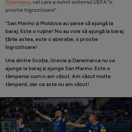
Intră în cont
Cosmescu
, cel care a numit sistemul UEFA "o
prostie îngrozitoare".
Creează cont
”San Marino și Moldova au șanse să ajungă la
baraj. Este o rușine! Nu au voie să ajungă la baraj
țările astea, este o aberație, o prostie
îngrozitoare!
Una dintre Scoția, Grecia și Danemarca nu va
ajunge la baraj și ajunge San Marino. Este o
tâmpenie cum n-am văzut. Am văzut multe
tâmpenii, dar ca asta nu am văzut!