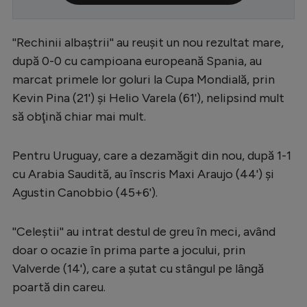
Serie A
''Rechinii albaştrii'' au reuşit un nou rezultat mare,
Bundesliga
după 0-0 cu campioana europeană Spania, au
Ligue 1
marcat primele lor goluri la Cupa Mondială, prin
Campionate
Kevin Pina (21') şi Helio Varela (61'), nelipsind mult
să obţină chiar mai mult.
Starurile fotbalului
EURO 2024
Pentru Uruguay, care a dezamăgit din nou, după 1-1
Stranieri
cu Arabia Saudită, au înscris Maxi Araujo (44') şi
Agustin Canobbio (45+6').
Clasamente
''Celeştii'' au intrat destul de greu în meci, având
doar o ocazie în prima parte a jocului, prin
Valverde (14'), care a şutat cu stângul pe lângă
Tenis
poartă din careu.
Handbal