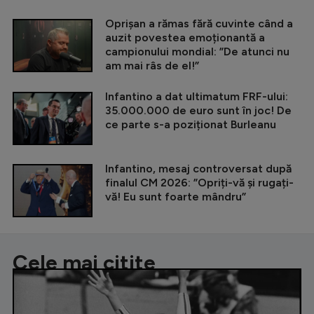
Oprișan a rămas fără cuvinte când a
auzit povestea emoționantă a
campionului mondial: ”De atunci nu
am mai râs de el!”
Infantino a dat ultimatum FRF-ului:
35.000.000 de euro sunt în joc! De
ce parte s-a poziționat Burleanu
Infantino, mesaj controversat după
finalul CM 2026: ”Opriți-vă și rugați-
vă! Eu sunt foarte mândru”
Cele mai citite