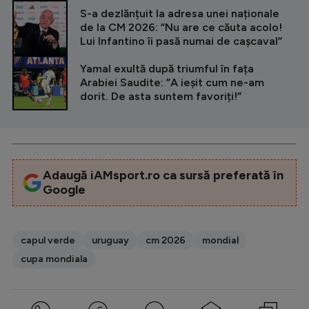
CITEȘTE ȘI
S-a dezlănțuit la adresa unei naționale
de la CM 2026: ”Nu are ce căuta acolo!
Lui Infantino îi pasă numai de cașcaval”
Yamal exultă după triumful în fața
Arabiei Saudite: ”A ieșit cum ne-am
dorit. De asta suntem favoriți!”
Adaugă iAMsport.ro ca sursă preferată în
Google
capul verde
uruguay
cm 2026
mondial
cupa mondiala