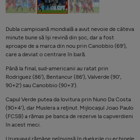
Dubla campioană mondială a avut nevoie de câteva
minute bune să îşi revină din şoc, dar a fost
aproape de a marca din nou prin Canobbio (69'),
care a deviat o centrare în bară.
Până la final, sud-americanii au ratat prin
Rodriguez (86'), Bentancur (86'), Valverde (90',
90+2') sau Canobbio (90+3').
Capul Verde putea da lovitura prin Nuno Da Costa
(90+4'), dar Muslera a reţinut. Mijlocaşul Joao Paulo
(FCSB) a rămas pe banca de rezerve la capverdieni
în acest meci.
Uruguayul rămâne neînvinsă în duelurile cu echipele