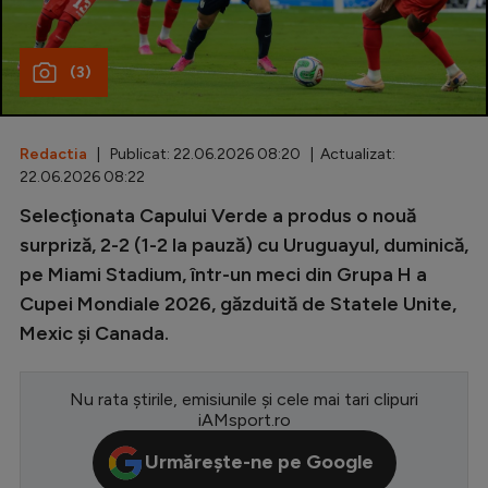
Special
(3)
Diverse
Inedit
Redactia
| Publicat: 22.06.2026 08:20 | Actualizat:
Clasamente
22.06.2026 08:22
Selecţionata Capului Verde a produs o nouă
surpriză, 2-2 (1-2 la pauză) cu Uruguayul, duminică,
pe Miami Stadium, într-un meci din Grupa H a
Champions League
Cupei Mondiale 2026, găzduită de Statele Unite,
Europa League
Mexic şi Canada.
Conference League
CM 2026
Nu rata știrile, emisiunile și cele mai tari clipuri
iAMsport.ro
Premier League
Urmărește-ne pe Google
LaLiga