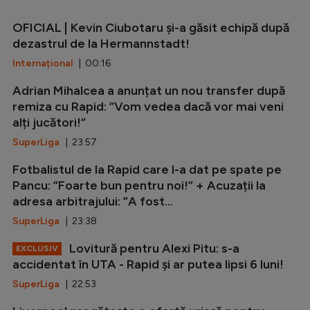
OFICIAL | Kevin Ciubotaru și-a găsit echipă după
dezastrul de la Hermannstadt!
Internațional
| 00:16
Adrian Mihalcea a anunțat un nou transfer după
remiza cu Rapid: ”Vom vedea dacă vor mai veni
alți jucători!”
SuperLiga
| 23:57
Fotbalistul de la Rapid care l-a dat pe spate pe
Pancu: ”Foarte bun pentru noi!” + Acuzații la
adresa arbitrajului: ”A fost...
SuperLiga
| 23:38
Lovitură pentru Alexi Pitu: s-a
EXCLUSIV
accidentat în UTA - Rapid și ar putea lipsi 6 luni!
SuperLiga
| 22:53