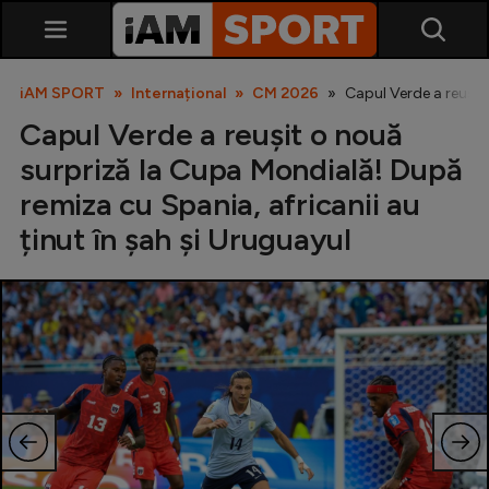
iAM SPORT
Internațional
CM 2026
Capul Verde a reușit 
Capul Verde a reușit o nouă
surpriză la Cupa Mondială! După
remiza cu Spania, africanii au
ținut în șah și Uruguayul
SuperLiga
Liga 2
Cupa României
Echipa Națională
U21
Fotbal feminin