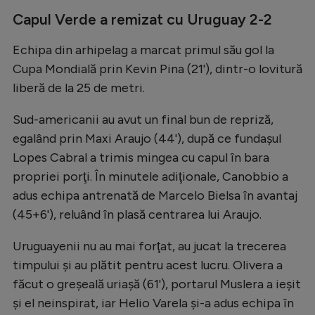
Natație
Capul Verde a remizat cu Uruguay 2-2
Formula 1
Echipa din arhipelag a marcat primul său gol la
Gimnastică
Cupa Mondială prin Kevin Pina (21'), dintr-o lovitură
liberă de la 25 de metri.
Auto
Rugby
Sud-americanii au avut un final bun de repriză,
egalând prin Maxi Araujo (44'), după ce fundaşul
Ciclism
Lopes Cabral a trimis mingea cu capul în bara
Alte sporturi
propriei porţi. În minutele adiţionale, Canobbio a
adus echipa antrenată de Marcelo Bielsa în avantaj
JO 2024
(45+6'), reluând în plasă centrarea lui Araujo.
JO 2026
Uruguayenii nu au mai forţat, au jucat la trecerea
timpului şi au plătit pentru acest lucru. Olivera a
făcut o greşeală uriaşă (61'), portarul Muslera a ieşit
şi el neinspirat, iar Helio Varela şi-a adus echipa în