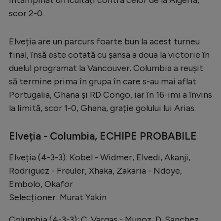
scor 2-0.
Elveția are un parcurs foarte bun la acest turneu
final, însă este cotată cu șansa a doua la victorie în
duelul programat la Vancouver. Columbia a reușit
să termine prima în grupa în care s-au mai aflat
Portugalia, Ghana și RD Congo, iar în 16-imi a învins
la limită, scor 1-0, Ghana, grație golului lui Arias.
Elveția - Columbia, ECHIPE PROBABILE
Elveția (4-3-3): Kobel - Widmer, Elvedi, Akanji,
Rodriguez - Freuler, Xhaka, Zakaria - Ndoye,
Embolo, Okafor
Selecționer: Murat Yakin
Columbia (4-3-3): C. Vargas - Munoz, D. Sanchez,