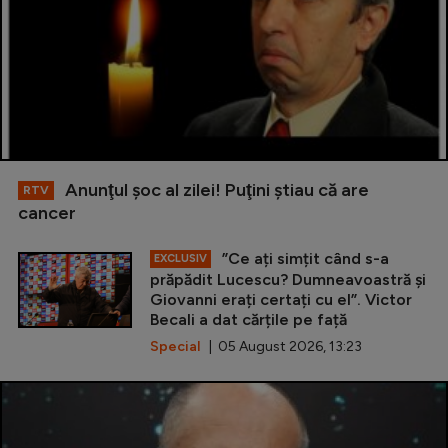
Anunţul şoc al zilei! Puţini ştiau că are
RTV
cancer
”Ce ați simțit când s-a
EXCLUSIV
prăpădit Lucescu? Dumneavoastră și
Giovanni erați certați cu el”. Victor
Becali a dat cărțile pe față
Special
| 05 August 2026, 13:23