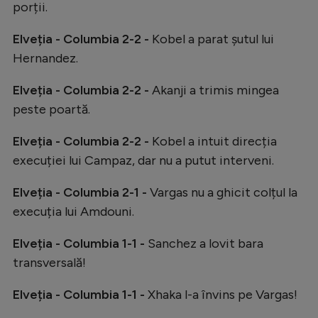
Intră în cont
porții.
Creează cont
Elveția - Columbia 2-2 -
Kobel a parat șutul lui
Hernandez.
Elveția - Columbia 2-2 -
Akanji a trimis mingea
peste poartă.
Elveția - Columbia 2-2 -
Kobel a intuit direcția
execuției lui Campaz, dar nu a putut interveni.
Elveția - Columbia 2-1 -
Vargas nu a ghicit colțul la
execuția lui Amdouni.
Elveția - Columbia 1-1 -
Sanchez a lovit bara
transversală!
Elveția - Columbia 1-1 -
Xhaka l-a învins pe Vargas!