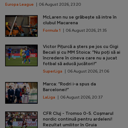
Europa League
| 06 August 2026, 23:20
McLaren nu se grăbește să intre în
clubul Macarena
Formula 1
| 06 August 2026, 21:35
Victor Pițurcă a șters pe jos cu Gigi
Becali și cu MM Stoica: ”Nu poți să ai
încredere în cineva care nu a jucat
fotbal să aducă jucători!”
SuperLiga
| 06 August 2026, 21:06
Marca: ”Rodri i-a spus da
Barcelonei!”
LaLiga
| 06 August 2026, 20:37
CFR Cluj - Tromso 0-5. Coșmarul
nordic continuă pentru ardeleni!
Rezultat umilitor în Gruia