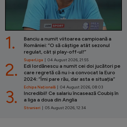
1.
Banciu a numit viitoarea campioană a
României: ”O să câștige atât sezonul
regulat, cât și play-off-ul!”
SuperLiga
| 04 August 2026, 21:55
2.
Edi Iordănescu a numit cei doi jucători pe
care regretă că nu i-a convocat la Euro
2024: ”Îmi pare rău, dar asta e situația”
Echipa Națională
| 04 August 2026, 08:03
3.
Incredibil! Ce salariu încasează Coubiș în
a liga a doua din Anglia
Stranieri
| 05 August 2026, 12:34