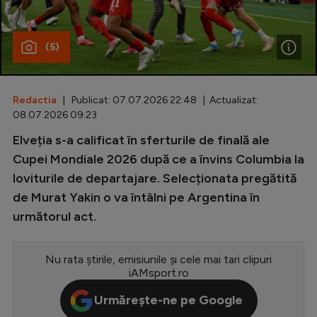
Special
(5)
Diverse
Inedit
Redactia
| Publicat: 07.07.2026 22:48 | Actualizat:
Clasamente
08.07.2026 09:23
Elveția s-a calificat în sferturile de finală ale
Cupei Mondiale 2026 după ce a învins Columbia la
loviturile de departajare. Selecționata pregătită
Champions League
de Murat Yakin o va întâlni pe Argentina în
Europa League
următorul act.
Conference League
CM 2026
Nu rata știrile, emisiunile și cele mai tari clipuri
iAMsport.ro
Premier League
Urmărește-ne pe Google
LaLiga