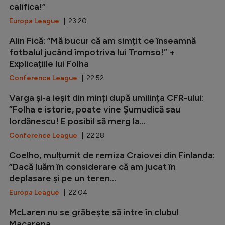
califica!”
Europa League
| 23:20
Alin Fică: ”Mă bucur că am simțit ce înseamnă
fotbalul jucând împotriva lui Tromso!” +
Explicațiile lui Folha
Conference League
| 22:52
Varga și-a ieșit din minți după umilința CFR-ului:
”Folha e istorie, poate vine Șumudică sau
Iordănescu! E posibil să merg la...
Conference League
| 22:28
Coelho, mulțumit de remiza Craiovei din Finlanda:
”Dacă luăm în considerare că am jucat în
deplasare și pe un teren...
Europa League
| 22:04
McLaren nu se grăbește să intre în clubul
Macarena