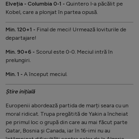
Elveția - Columbia 0-1 -
Quintero l-a păcălit pe
Kobel, care a plonjat în partea opusă.
Min. 120+1 -
Final de meci! Urmează loviturile de
departajare!
Min. 90+6 -
Scorul este 0-0. Meciul intră în
prelungiri.
Min. 1 -
A început meciul.
Știre inițială
Europenii abordează partida de marți seara cu un
moral ridicat. Trupa pregătită de Yakin a încheiat
pe primul loc o grupă din care au mai făcut parte
Qatar, Bosnia și Canada, iar în 16-imi nu au
întâmpinat dificultăți contra celor de la Algeria,