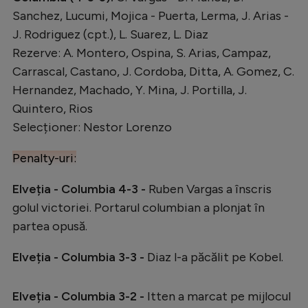
Natație
Sanchez, Lucumi, Mojica - Puerta, Lerma, J. Arias -
J. Rodriguez (cpt.), L. Suarez, L. Diaz
Formula 1
Rezerve: A. Montero, Ospina, S. Arias, Campaz,
Gimnastică
Carrascal, Castano, J. Cordoba, Ditta, A. Gomez, C.
Hernandez, Machado, Y. Mina, J. Portilla, J.
Auto
Quintero, Rios
Rugby
Selecționer: Nestor Lorenzo
Ciclism
Penalty-uri:
Alte sporturi
Elveția - Columbia 4-3 -
Ruben Vargas a înscris
JO 2024
golul victoriei. Portarul columbian a plonjat în
JO 2026
partea opusă.
Elveția - Columbia 3-3 -
Diaz l-a păcălit pe Kobel.
Elveția - Columbia 3-2 -
Itten a marcat pe mijlocul