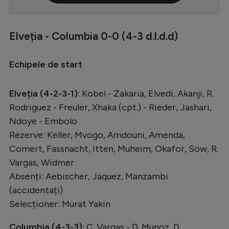
Serie A
Bundesliga
Elveția - Columbia 0-0 (4-3 d.l.d.d)
Ligue 1
Echipele de start
Campionate
Starurile fotbalului
Elveția (4-2-3-1):
Kobel - Zakaria, Elvedi, Akanji, R.
Rodriguez - Freuler, Xhaka (cpt.) - Rieder, Jashari,
EURO 2024
Ndoye - Embolo
Stranieri
Rezerve: Keller, Mvogo, Amdouni, Amenda,
Clasamente
Comert, Fassnacht, Itten, Muheim, Okafor, Sow, R.
Vargas, Widmer
Absenți: Aebischer, Jaquez, Manzambi
(accidentați)
Tenis
Selecționer: Murat Yakin
Handbal
Columbia (4-3-3):
C. Vargas - D. Munoz, D.