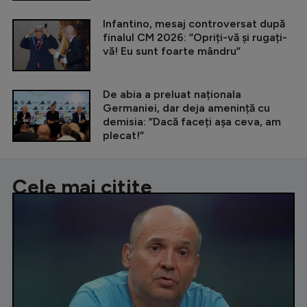
Infantino, mesaj controversat după
finalul CM 2026: ”Opriți-vă și rugați-
vă! Eu sunt foarte mândru”
De abia a preluat naționala
Germaniei, dar deja amenință cu
demisia: ”Dacă faceți așa ceva, am
plecat!”
Cele mai citite