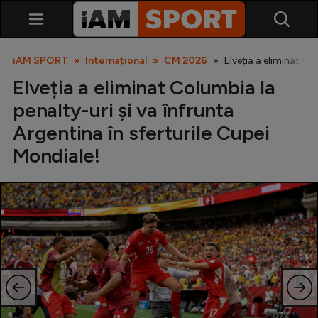
iAM SPORT
Internațional
CM 2026
Elveția a eliminat Co
Elveția a eliminat Columbia la
penalty-uri și va înfrunta
Argentina în sferturile Cupei
Mondiale!
SuperLiga
Liga 2
Cupa României
Echipa Națională
U21
Fotbal feminin