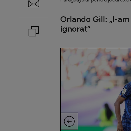
Orlando Gill: „I-a
ignorat”