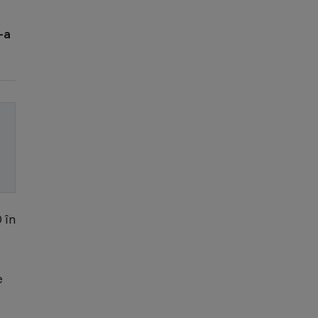
-a
 în
e