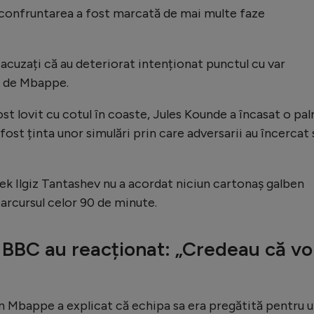
l, confruntarea a fost marcată de mai multe faze
 acuzați că au deteriorat intenționat punctul cu var
t de Mbappe.
st lovit cu cotul în coaste, Jules Kounde a încasat o pa
 fost ținta unor simulări prin care adversarii au încercat 
ek Ilgiz Tantashev nu a acordat niciun cartonaș galben
parcursul celor 90 de minute.
 BBC au reacționat: „Credeau că v
an Mbappe a explicat că echipa sa era pregătită pentru 