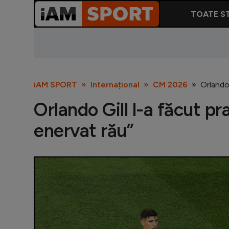
TOATE ST
iAM SPORT
Internațional
CM 2026
Orlando
Orlando Gill l-a făcut p
enervat rău”