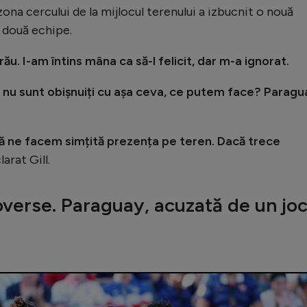
 zona cercului de la mijlocul terenului a izbucnit o nouă
r două echipe.
u. I-am întins mâna ca să-l felicit, dar m-a ignorat.
i nu sunt obișnuiți cu așa ceva, ce putem face? Paragu
ă ne facem simțită prezența pe teren. Dacă trece
larat Gill.
overse. Paraguay, acuzată de un jo