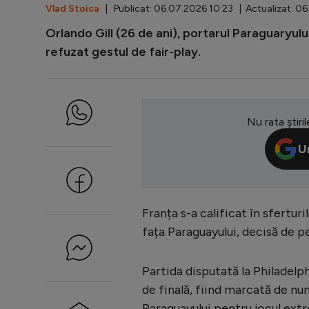
Vlad Stoica
| Publicat: 06.07.2026 10:23 | Actualizat: 06
Orlando Gill (26 de ani), portarul Paraguaryulu
refuzat gestul de fair-play.
Nu rata știril
U
Franța s-a calificat în sfertur
fața Paraguayului, decisă de 
Partida disputată la Philadelp
de finală, fiind marcată de nu
Paraguayului pentru jocul extr