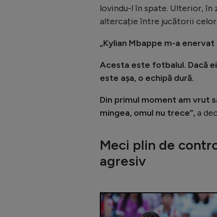
lovindu-l în spate. Ulterior, în
altercație între jucătorii celo
„Kylian Mbappe m-a enervat ră
Acesta este fotbalul. Dacă e
este așa, o echipă dură.
Din primul moment am vrut s
mingea, omul nu trece”,
a dec
Meci plin de contr
agresiv