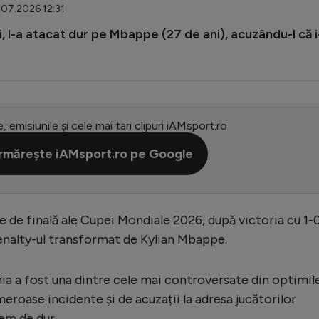
.07.2026 12:31
i, l-a atacat dur pe Mbappe (27 de ani), acuzându-l că i
e, emisiunile și cele mai tari clipuri iAMsport.ro
rmărește iAMsport.ro pe Google
ile de finală ale Cupei Mondiale 2026, după victoria cu 1-0
penalty-ul transformat de Kylian Mbappe.
hia a fost una dintre cele mai controversate din optimil
meroase incidente și de acuzații la adresa jucătorilor
em de dur.