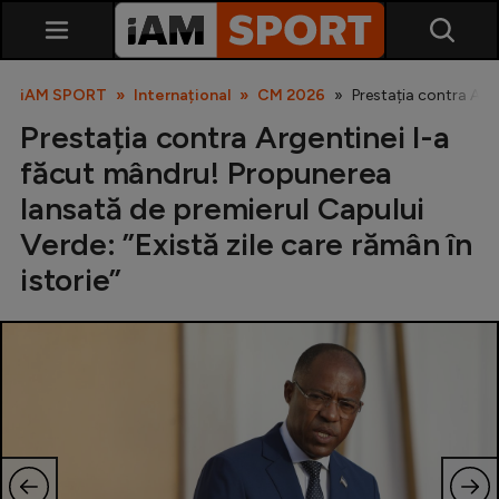
iAM SPORT
Internațional
CM 2026
Prestația contra Arge
Prestația contra Argentinei l-a
făcut mândru! Propunerea
lansată de premierul Capului
Verde: ”Există zile care rămân în
istorie”
SuperLiga
Liga 2
Cupa României
Echipa Națională
U21
Fotbal feminin