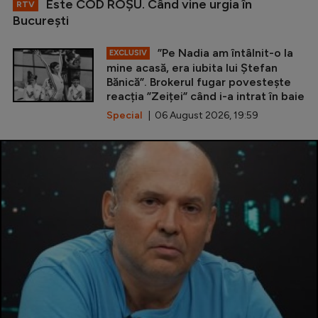
Este COD ROŞU. Când vine urgia în
RTV
Bucureşti
”Pe Nadia am întâlnit-o la
EXCLUSIV
mine acasă, era iubita lui Ștefan
Bănică”. Brokerul fugar povestește
reacția ”Zeiței” când i-a intrat în baie
Special
| 06 August 2026, 19:59