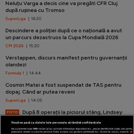
Neluțu Varga a decis cine va pregăti CFR Cluj
după rușinea cu Tromso
SuperLiga
| 16:20
Descindere a poliției după ce o națională a avut
un parcurs dezastruos la Cupa Mondială 2026
CM 2026
| 15:20
Verstappen, discurs manifest pentru guvernanții
olandezi
Formula 1
| 14:44
Cosmin Matei a fost suspendat de TAS pentru
dopaj. Când ar putea reveni
SuperLiga
| 14:05
După 8 operații la piciorul stâng, Lindsey
FOTO
Vonn s-a afișat în costum de baie
Nouă ne pasă ca datele tale personale să rămână confidențiale
Alte sporturi
| 13:33
Noi și partenerii noștri
1019
stocăm și/sau accesăm informații pe dispozitivul dvs., precum identificatorii cookie unici pentru
prelucrarea datelor cu caracter personal. Puteți accepta sau gestiona preferințele dvs. făcând clic mai jos, respectiv vă