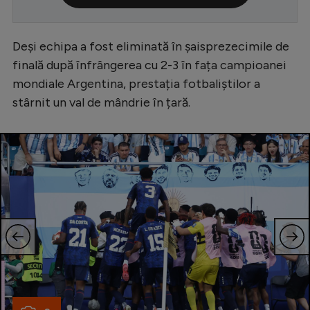
Serie A
Bundesliga
Deși echipa a fost eliminată în șaisprezecimile de
finală după înfrângerea cu 2-3 în fața campioanei
Ligue 1
mondiale Argentina, prestația fotbaliștilor a
Campionate
stârnit un val de mândrie în țară.
Starurile fotbalului
EURO 2024
Stranieri
Clasamente
Tenis
Handbal