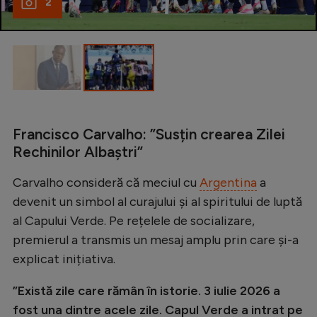
2
Natație
Formula 1
Gimnastică
Auto
Rugby
Francisco Carvalho: ”Susțin crearea Zilei
Ciclism
Rechinilor Albaștri”
Alte sporturi
Carvalho consideră că meciul cu
Argentina
a
JO 2024
devenit un simbol al curajului și al spiritului de luptă
al Capului Verde. Pe rețelele de socializare,
JO 2026
premierul a transmis un mesaj amplu prin care și-a
explicat inițiativa.
”Există zile care rămân în istorie. 3 iulie 2026 a
fost una dintre acele zile. Capul Verde a intrat pe