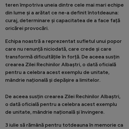
Intră în cont
teren împotriva uneia dintre cele mai mari echipe
Creează cont
din lume și a arătat ce ne-a definit întotdeauna:
curaj, determinare și capacitatea de a face față
oricărei provocări.
Echipa noastră a reprezentat sufletul unui popor
care nu renunță niciodată, care crede și care
transformă dificultățile în forță. De aceea susțin
crearea Zilei Rechinilor Albaștri, o dată oficială
pentru a celebra acest exemplu de unitate,
mândrie națională și depășire a limitelor.
De aceea susțin crearea Zilei Rechinilor Albaștri,
o dată oficială pentru a celebra acest exemplu
de unitate, mândrie națională și învingere.
3 iulie să rămână pentru totdeauna în memorie ca