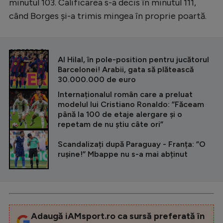
minutul 103. Calificarea s-a decis în minutul 111,
când Borges și-a trimis mingea în proprie poartă.
CITEȘTE ȘI
Al Hilal, în pole-position pentru jucătorul
Barcelonei! Arabii, gata să plătească
30.000.000 de euro
Internaționalul român care a preluat
modelul lui Cristiano Ronaldo: ”Făceam
până la 100 de etaje alergare și o
repetam de nu știu câte ori”
Scandalizați după Paraguay - Franța: ”O
rușine!” Mbappe nu s-a mai abținut
Adaugă iAMsport.ro ca sursă preferată în