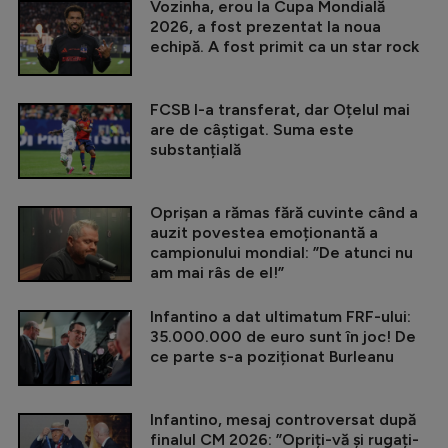
Vozinha, erou la Cupa Mondială
2026, a fost prezentat la noua
echipă. A fost primit ca un star rock
FCSB l-a transferat, dar Oțelul mai
are de câștigat. Suma este
substanțială
Oprișan a rămas fără cuvinte când a
auzit povestea emoționantă a
campionului mondial: ”De atunci nu
am mai râs de el!”
Infantino a dat ultimatum FRF-ului:
35.000.000 de euro sunt în joc! De
ce parte s-a poziționat Burleanu
Infantino, mesaj controversat după
finalul CM 2026: ”Opriți-vă și rugați-