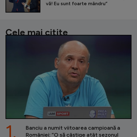
vă! Eu sunt foarte mândru”
Cele mai citite
1.
Banciu a numit viitoarea campioană a
României: ”O să câștige atât sezonul