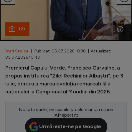
Special
Diverse
(2)
Inedit
Clasamente
Vlad Stoica
| Publicat: 05.07.2026 10:36 | Actualizat:
05.07.2026 10:43
Premierul Capului Verde, Francisco Carvalho, a
Champions League
propus instituirea ”Zilei Rechinilor Albaștri”, pe 3
iulie, pentru a marca evoluția remarcabilă a
Europa League
naționalei la Campionatul Mondial din 2026.
Conference League
CM 2026
Nu rata știrile, emisiunile și cele mai tari clipuri
iAMsport.ro
Premier League
Urmărește-ne pe Google
LaLiga