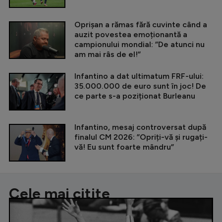
Oprișan a rămas fără cuvinte când a
auzit povestea emoționantă a
campionului mondial: ”De atunci nu
am mai râs de el!”
Infantino a dat ultimatum FRF-ului:
35.000.000 de euro sunt în joc! De
ce parte s-a poziționat Burleanu
Infantino, mesaj controversat după
finalul CM 2026: ”Opriți-vă și rugați-
vă! Eu sunt foarte mândru”
Cele mai citite