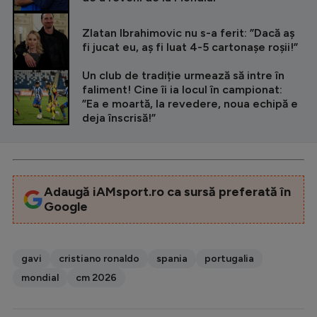
Zlatan Ibrahimovic nu s-a ferit: ”Dacă aș
fi jucat eu, aș fi luat 4-5 cartonașe roșii!”
Un club de tradiție urmează să intre în
faliment! Cine îi ia locul în campionat:
”Ea e moartă, la revedere, noua echipă e
deja înscrisă!”
Adaugă iAMsport.ro ca sursă preferată în
Google
gavi
cristiano ronaldo
spania
portugalia
mondial
cm 2026