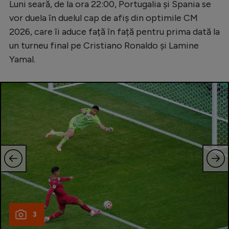
Luni seară, de la ora 22:00, Portugalia și Spania se
Serie A
vor duela în duelul cap de afiș din optimile CM
2026, care îi aduce față în față pentru prima dată la
Bundesliga
un turneu final pe Cristiano Ronaldo și Lamine
Ligue 1
Yamal.
Campionate
Starurile fotbalului
EURO 2024
Stranieri
Clasamente
Tenis
3
Handbal