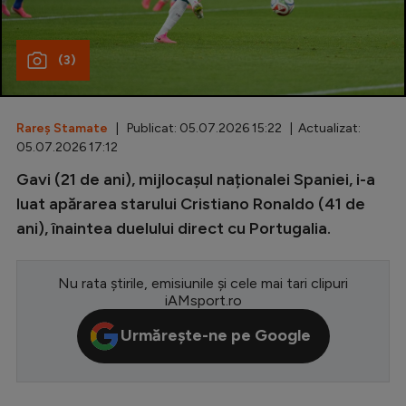
Special
(3)
Diverse
Inedit
Rareș Stamate
| Publicat: 05.07.2026 15:22 | Actualizat:
Clasamente
05.07.2026 17:12
Gavi (21 de ani), mijlocașul naționalei Spaniei, i-a
luat apărarea starului Cristiano Ronaldo (41 de
ani), înaintea duelului direct cu Portugalia.
Champions League
Europa League
Nu rata știrile, emisiunile și cele mai tari clipuri
Conference League
iAMsport.ro
CM 2026
Urmărește-ne pe Google
Premier League
LaLiga