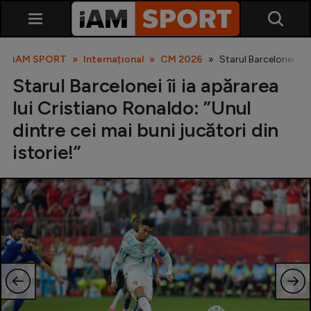
iAM SPORT
Internațional
CM 2026
Starul Barcelonei îi i
Starul Barcelonei îi ia apărarea
lui Cristiano Ronaldo: ”Unul
dintre cei mai buni jucători din
istorie!”
SuperLiga
Liga 2
Cupa României
Echipa Națională
U21
Fotbal feminin