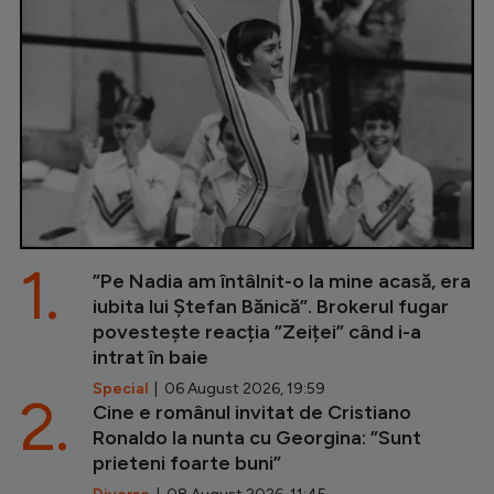
1.
”Pe Nadia am întâlnit-o la mine acasă, era
iubita lui Ștefan Bănică”. Brokerul fugar
povestește reacția ”Zeiței” când i-a
intrat în baie
Special
| 06 August 2026, 19:59
2.
Cine e românul invitat de Cristiano
Ronaldo la nunta cu Georgina: ”Sunt
prieteni foarte buni”