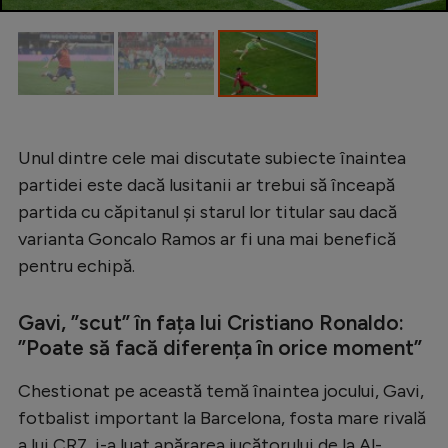
Natație
Formula 1
Gimnastică
Auto
Unul dintre cele mai discutate subiecte înaintea
Rugby
partidei este dacă lusitanii ar trebui să înceapă
Ciclism
partida cu căpitanul și starul lor titular sau dacă
varianta Goncalo Ramos ar fi una mai benefică
Alte sporturi
pentru echipă.
JO 2024
JO 2026
Gavi, ”scut” în fața lui Cristiano Ronaldo:
”Poate să facă diferența în orice moment”
Chestionat pe această temă înaintea jocului, Gavi,
fotbalist important la Barcelona, fosta mare rivală
a lui CR7, i-a luat apărarea jucătorului de la Al-