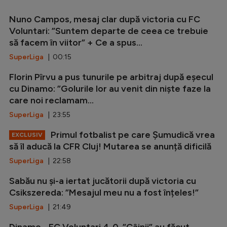
Nuno Campos, mesaj clar după victoria cu FC
Voluntari: ”Suntem departe de ceea ce trebuie
să facem în viitor” + Ce a spus...
SuperLiga
| 00:15
Florin Pîrvu a pus tunurile pe arbitraj după eșecul
cu Dinamo: ”Golurile lor au venit din niște faze la
care noi reclamam...
SuperLiga
| 23:55
Primul fotbalist pe care Șumudică vrea
EXCLUSIV
să îl aducă la CFR Cluj! Mutarea se anunță dificilă
SuperLiga
| 22:58
Sabău nu și-a iertat jucătorii după victoria cu
Csikszereda: ”Mesajul meu nu a fost înțeles!”
SuperLiga
| 21:49
Dinamo - FC Voluntari 4-0. ”Câinii” au făcut