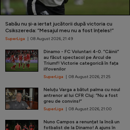
Sabău nu și-a iertat jucătorii după victoria cu
Csikszereda: ”Mesajul meu nu a fost înțeles!”
SuperLiga
| 08 August 2026, 21:49
Dinamo - FC Voluntari 4-0. ”Câinii”
au făcut spectacol pe Arcul de
Triumf! Victorie categorică în fața
ilfovenilor
SuperLiga
| 08 August 2026, 21:25
Neluțu Varga a bătut palma cu noul
antrenor al lui CFR Cluj: ”Nu a fost
greu de convins!”
SuperLiga
| 08 August 2026, 21:00
Nuno Campos a renunțat la încă un
fotbalist de la Dinamo! A ajuns în