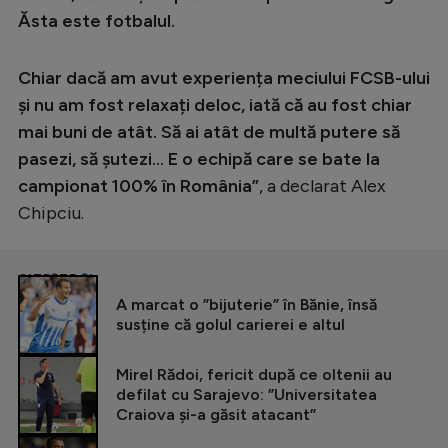
Intră în cont
Ăsta este fotbalul.
Creează cont
Chiar dacă am avut experiența meciului FCSB-ului
și nu am fost relaxați deloc, iată că au fost chiar
mai buni de atât. Să ai atât de multă putere să
pasezi, să șutezi… E o echipă care se bate la
campionat 100% în România”
, a declarat Alex
Chipciu.
CITEȘTE ȘI
A marcat o ”bijuterie” în Bănie, însă
susține că golul carierei e altul
Mirel Rădoi, fericit după ce oltenii au
defilat cu Sarajevo: ”Universitatea
Craiova și-a găsit atacant”