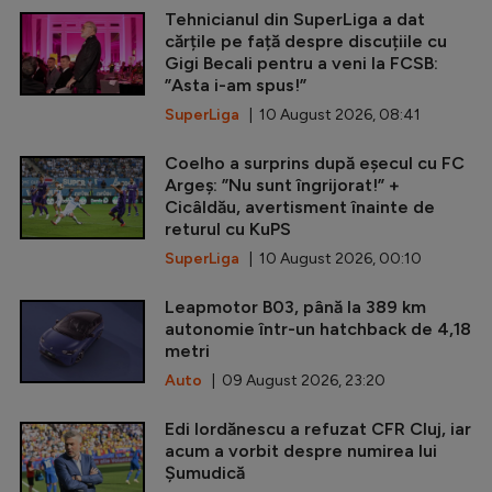
Tehnicianul din SuperLiga a dat
cărțile pe față despre discuțiile cu
Gigi Becali pentru a veni la FCSB:
”Asta i-am spus!”
SuperLiga
| 10 August 2026, 08:41
Coelho a surprins după eșecul cu FC
Argeș: ”Nu sunt îngrijorat!” +
Cicâldău, avertisment înainte de
returul cu KuPS
SuperLiga
| 10 August 2026, 00:10
Leapmotor B03, până la 389 km
autonomie într-un hatchback de 4,18
metri
Auto
| 09 August 2026, 23:20
Edi Iordănescu a refuzat CFR Cluj, iar
acum a vorbit despre numirea lui
Șumudică