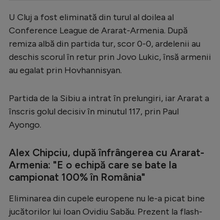
Serie A
U Cluj a fost eliminată din turul al doilea al
Conference League de Ararat-Armenia. După
Bundesliga
remiza albă din partida tur, scor 0-0, ardelenii au
Ligue 1
deschis scorul în retur prin Jovo Lukic, însă armenii
Campionate
au egalat prin Hovhannisyan.
Starurile fotbalului
Partida de la Sibiu a intrat în prelungiri, iar Ararat a
EURO 2024
înscris golul decisiv în minutul 117, prin Paul
Stranieri
Ayongo.
Clasamente
Alex Chipciu, după înfrângerea cu Ararat-
Armenia: "E o echipă care se bate la
campionat 100% în România"
Tenis
Eliminarea din cupele europene nu le-a picat bine
jucătorilor lui Ioan Ovidiu Sabău. Prezent la flash-
Handbal