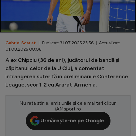
Special
Diverse
Inedit
Gabriel Scarlat
| Publicat: 31.07.2025 23:56 | Actualizat:
Clasamente
01.08.2025 08:06
Alex Chipciu (36 de ani), jucătorul de bandă și
căpitanul celor de la U Cluj, a comentat
înfrângerea suferită în preliminariile Conference
Champions League
League, scor 1-2 cu Ararat-Armenia.
Europa League
Conference League
Nu rata știrile, emisiunile și cele mai tari clipuri
iAMsport.ro
CM 2026
Urmărește-ne pe Google
Premier League
LaLiga