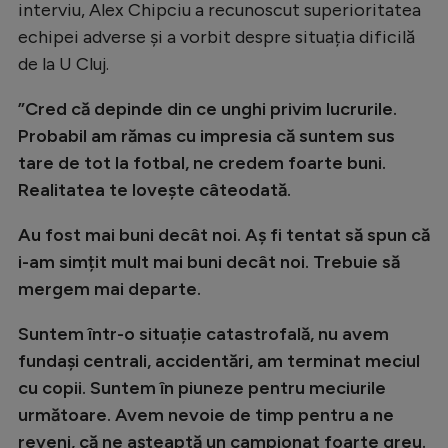
interviu, Alex Chipciu a recunoscut superioritatea
Natație
echipei adverse și a vorbit despre situația dificilă
Formula 1
de la U Cluj.
Gimnastică
”Cred că depinde din ce unghi privim lucrurile.
Auto
Probabil am rămas cu impresia că suntem sus
tare de tot la fotbal, ne credem foarte buni.
Rugby
Realitatea te lovește câteodată.
Ciclism
Au fost mai buni decât noi. Aș fi tentat să spun că
Alte sporturi
i-am simțit mult mai buni decât noi. Trebuie să
JO 2024
mergem mai departe.
JO 2026
Suntem într-o situație catastrofală, nu avem
fundași centrali, accidentări, am terminat meciul
cu copii. Suntem în piuneze pentru meciurile
următoare. Avem nevoie de timp pentru a ne
reveni, că ne așteaptă un campionat foarte greu.