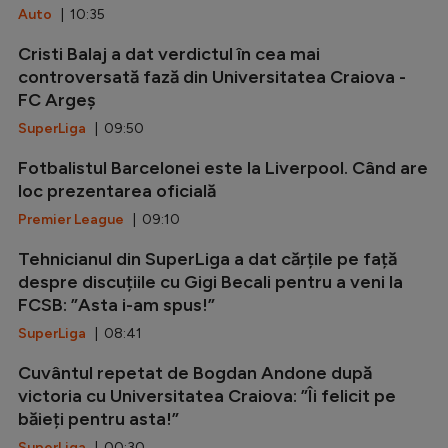
Auto
| 10:35
Cristi Balaj a dat verdictul în cea mai
controversată fază din Universitatea Craiova -
FC Argeș
SuperLiga
| 09:50
Fotbalistul Barcelonei este la Liverpool. Când are
loc prezentarea oficială
Premier League
| 09:10
Tehnicianul din SuperLiga a dat cărțile pe față
despre discuțiile cu Gigi Becali pentru a veni la
FCSB: ”Asta i-am spus!”
SuperLiga
| 08:41
Cuvântul repetat de Bogdan Andone după
victoria cu Universitatea Craiova: ”Îi felicit pe
băieți pentru asta!”
SuperLiga
| 00:30