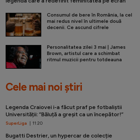
legenda care a redefinit feminitatea pe ecran
Consumul de bere în România, la cel
mai redus nivel în ultimele două
decenii. Ce ascund cifrele
Personalitatea zilei 3 mai | James
Brown, artistul care a schimbat
ritmul muzicii pentru totdeauna
Cele mai noi știri
Legenda Craiovei i-a făcut praf pe fotbaliștii
Universității: ”Băluță a greșit ca un începător!”
SuperLiga
| 11:20
Bugatti Destrier, un hypercar de colecție