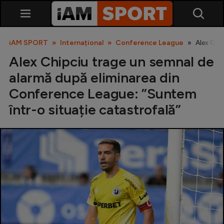
iAM SPORT
Internațional
Conference League
Alex Chi
Alex Chipciu trage un semnal de
alarmă după eliminarea din
Conference League: ”Suntem
într-o situație catastrofală”
SuperLiga
Liga 2
Cupa României
Echipa Națională
U21
Fotbal feminin