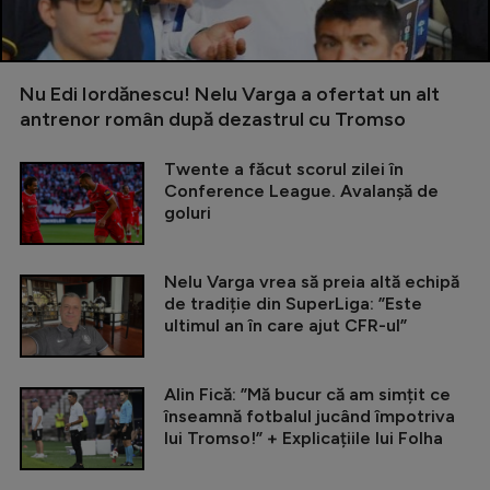
Nu Edi Iordănescu! Nelu Varga a ofertat un alt
antrenor român după dezastrul cu Tromso
Twente a făcut scorul zilei în
Conference League. Avalanșă de
goluri
Nelu Varga vrea să preia altă echipă
de tradiție din SuperLiga: ”Este
ultimul an în care ajut CFR-ul”
Alin Fică: ”Mă bucur că am simțit ce
înseamnă fotbalul jucând împotriva
lui Tromso!” + Explicațiile lui Folha