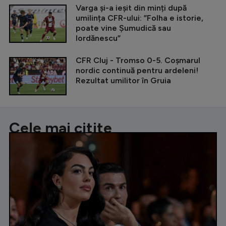
Varga și-a ieșit din minți după
umilința CFR-ului: ”Folha e istorie,
poate vine Șumudică sau
Iordănescu”
CFR Cluj - Tromso 0-5. Coșmarul
nordic continuă pentru ardeleni!
Rezultat umilitor în Gruia
Cele mai citite