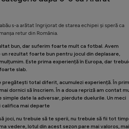
abău s-a arătat îngrijorat de starea echipei și speră ca
în manșa retur din România.
ezultat bun, dar suferim foarte mult ca fotbal. Avem
 un rezultat foarte bun pentru jocul din deplasare,
 mulțumim. Este prima experiență în Europa, dar trebui
 foarte slab.
e pregătești total diferit, acumulezi experiență. În pri
 mai dornici să înscriem. În a doua repriză am contat mu
 simple date la adversar, pierdute duelurile. Un meci
i califica mai departe
să joci, nu trebuie să te sperii, nu trebuie să fii tot timp
rima vedere, lotul din acest sezon pare mai valoros, ma