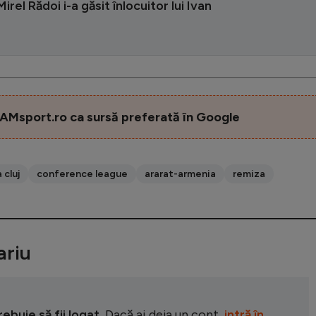
irel Rădoi i-a găsit înlocuitor lui Ivan
AMsport.ro ca sursă preferată în Google
 cluj
conference league
ararat-armenia
remiza
riu
buie să fii logat.
Dacă ai deja un cont,
intră în