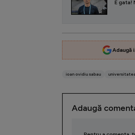
E gata! M
Adaugă i
ioan ovidiu sabau
universitatea
Adaugă comenta
Pentru a comenta, tre