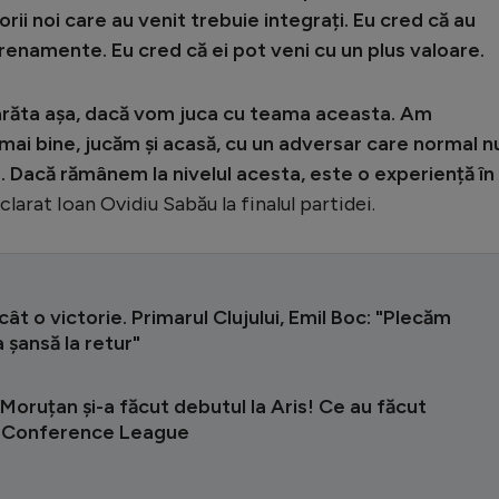
ii noi care au venit trebuie integrați. Eu cred că au
trenamente. Eu cred că ei pot veni cu un plus valoare.
 arăta așa, dacă vom juca cu teama aceasta. Am
mai bine, jucăm și acasă, cu un adversar care normal n
e. Dacă rămânem la nivelul acesta, este o experiență în
eclarat Ioan Ovidiu Sabău la finalul partidei.
cât o victorie. Primarul Clujului, Emil Boc: "Plecăm
 șansă la retur"
Moruțan și-a făcut debutul la Aris! Ce au făcut
în Conference League