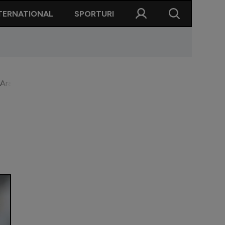
TERNATIONAL
SPORTURI
 Ararat-Armenia: ”Avem probleme, sper că realizăm”