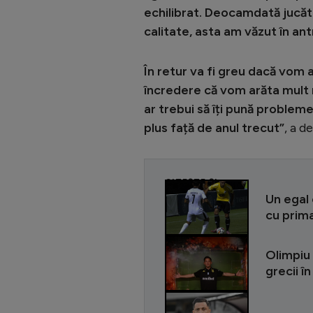
echilibrat. Deocamdată jucător
calitate, asta am văzut în an
În retur va fi greu dacă vom
încredere că vom arăta mult 
ar trebui să îți pună problem
plus față de anul trecut”
, a d
CITEȘTE ȘI
Un egal 
cu prima
Olimpiu 
grecii 