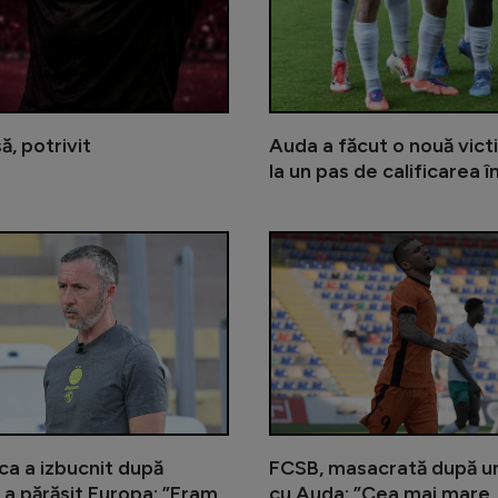
, potrivit
Auda a făcut o nouă vic
la un pas de calificarea î
Victor Becali, ironii după eliminare
a a izbucnit după
FCSB, masacrată după um
a părăsit Europa: ”Eram
cu Auda: ”Cea mai mare