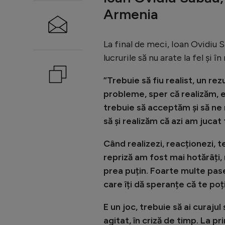
Armenia
La final de meci, Ioan Ovidiu S
lucrurile să nu arate la fel și 
”Trebuie să fiu realist, un r
probleme, sper că realizăm, e
trebuie să acceptăm și să ne
să și realizăm că azi am jucat
Când realizezi, reacționezi, t
repriză am fost mai hotărâți,
prea puțin. Foarte multe pase
care îți dă speranțe că te poț
E un joc, trebuie să ai curajul 
agitat, în criză de timp. La p