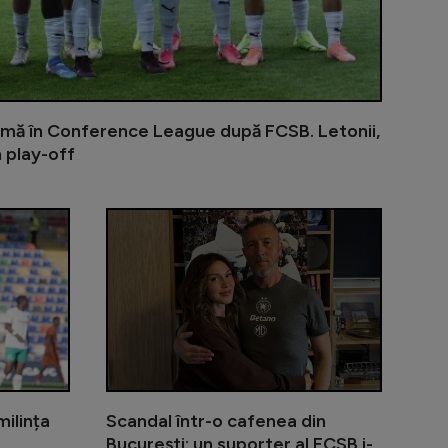
timă în Conference League după FCSB. Letonii,
n play-off
a FCSB-ului: ”O echipă slabă, bine că i-am disciplinat noi
MM Stoica a izbucnit după ce FCSB a părăsit Europa:
FCSB, masacr
ilința
Scandal într-o cafenea din
București: un suporter al FCSB i-