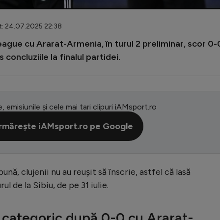
t: 24.07.2025 22:38
ague cu Ararat-Armenia, în turul 2 preliminar, scor 0-
concluziile la finalul partidei.
e, emisiunile și cele mai tari clipuri iAMsport.ro
rmărește iAMsport.ro pe Google
nă, clujenii nu au reușit să înscrie, astfel că lasă
ul de la Sibiu, de pe 31 iulie.
 categoric după 0-0 cu Ararat-