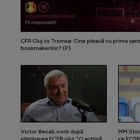
CFR Cluj vs Tromsø: Cine pleacă cu prima șansă
bookmakerilor? (P)
Victor Becali, ironii după
MM Stoic
eliminarea FCSB-ului: ”O echipă
ce FCSB 