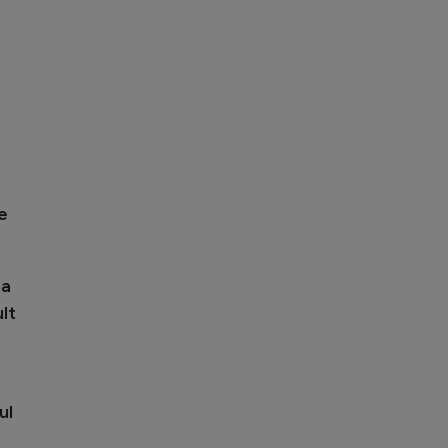
e
ma
lt
ul
i