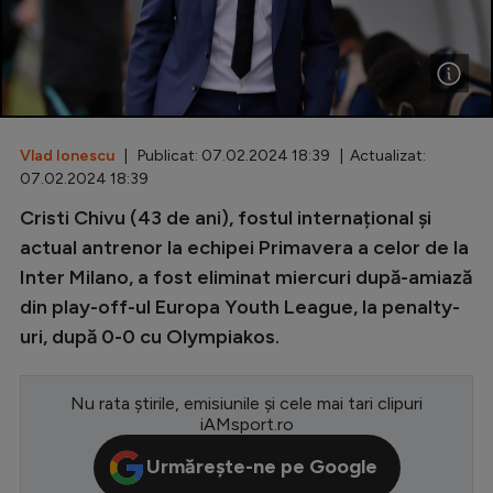
Special
Diverse
Inedit
Vlad Ionescu
| Publicat: 07.02.2024 18:39 | Actualizat:
Clasamente
07.02.2024 18:39
Cristi Chivu (43 de ani), fostul internațional și
actual antrenor la echipei Primavera a celor de la
Inter Milano, a fost eliminat miercuri după-amiază
Champions League
din play-off-ul Europa Youth League, la penalty-
Europa League
uri, după 0-0 cu Olympiakos.
Conference League
CM 2026
Nu rata știrile, emisiunile și cele mai tari clipuri
iAMsport.ro
Premier League
Urmărește-ne pe Google
LaLiga