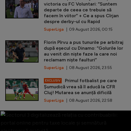
victoria cu FC Voluntari: ”Suntem
departe de ceea ce trebuie să
facem în viitor” + Ce a spus Cîrjan
despre derby-ul cu Rapid
SuperLiga
| 09 August 2026, 00:15
Florin Pîrvu a pus tunurile pe arbitraj
după eșecul cu Dinamo: ”Golurile lor
au venit din niște faze la care noi
reclamam niște faulturi”
SuperLiga
| 08 August 2026, 23:55
Primul fotbalist pe care
EXCLUSIV
Șumudică vrea să îl aducă la CFR
Cluj! Mutarea se anunță dificilă
SuperLiga
| 08 August 2026, 22:58