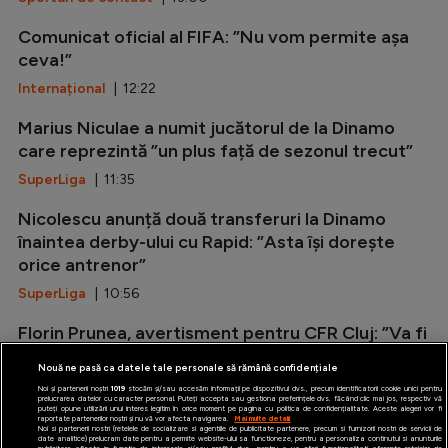
Comunicat oficial al FIFA: ”Nu vom permite așa
ceva!”
Internațional
| 12:22
Marius Niculae a numit jucătorul de la Dinamo
care reprezintă ”un plus față de sezonul trecut”
SuperLiga
| 11:35
Nicolescu anunță două transferuri la Dinamo
înaintea derby-ului cu Rapid: ”Asta își dorește
orice antrenor”
SuperLiga
| 10:56
Florin Prunea, avertisment pentru CFR Cluj: ”Va fi
o explozie!”
Nouă ne pasă ca datele tale personale să rămână confidențiale
SuperLiga
| 10:17
Noi și partenerii noștri
1019
stocăm și/sau accesăm informații pe dispozitivul dvs., precum identificatorii cookie unici pentru
prelucrarea datelor cu caracter personal. Puteți accepta sau gestiona preferințele dvs. făcând clic mai jos, respectiv vă
puteți opune utilizării unui interes legitim în orice moment pe pagina cu politica de confidențialitate. Aceste alegeri vor fi
raportate partenerilor noștri și nu vă vor afecta navigarea.
Mai multe detalii
Noi si partenerii nostri (retelele de socializare si agentiile de publicitate partenere, precum si furnizorii nostri de servicii de
date analitice) prelucram date pentru a permite website-ului sa functioneze, pentru a personaliza continutul si anunturile