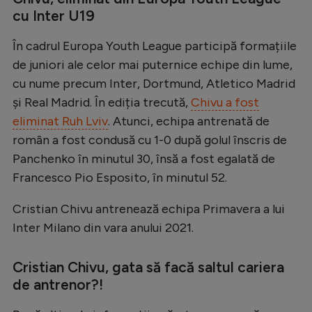
cu Inter U19
Natație
Formula 1
În cadrul Europa Youth League participă formațiile
de juniori ale celor mai puternice echipe din lume,
Gimnastică
cu nume precum Inter, Dortmund, Atletico Madrid
Auto
și Real Madrid. În ediția trecută,
Chivu a fost
Rugby
eliminat Ruh Lviv
. Atunci, echipa antrenată de
român a fost condusă cu 1-0 după golul înscris de
Ciclism
Panchenko în minutul 30, însă a fost egalată de
Alte sporturi
Francesco Pio Esposito, în minutul 52.
JO 2024
Cristian Chivu antrenează echipa Primavera a lui
JO 2026
Inter Milano din vara anului 2021.
Cristian Chivu, gata să facă saltul cariera
de antrenor?!