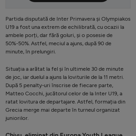
Serie A
Partida disputată de Inter Primavera și Olympiakos
Bundesliga
U19 a fost una extrem de echilibrată, cu ocazii la
Ligue 1
ambele porți, dar fără goluri, și o posesie de
Campionate
50%-50%. Astfel, meciul a ajuns, după 90 de
minute, în prelungiri.
Starurile fotbalului
EURO 2024
Situația a arătat la fel și în ultimele 30 de minute
Stranieri
de joc, iar duelul a ajuns la loviturile de la 11 metri.
După 5 penalty-uri înscrise de fiecare parte,
Clasamente
Matteo Cocchi, jucătorul celor de la Inter U19, a
ratat lovitura de departajare. Astfel, formația din
Grecia merge mai departe în turneul organizat
juniorilor.
Tenis
Handbal
Chivu, eliminat din Europa Youth League