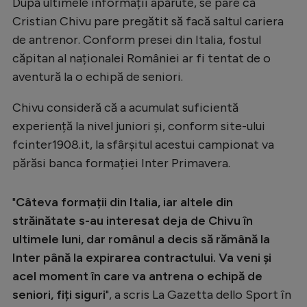
Intră în cont
După ultimele informații apărute, se pare că
Cristian Chivu pare pregătit să facă saltul cariera
Creează cont
de antrenor. Conform presei din Italia, fostul
căpitan al naționalei României ar fi tentat de o
aventură la o echipă de seniori.
Chivu consideră că a acumulat suficientă
experiență la nivel juniori și, conform site-ului
fcinter1908.it, la sfârșitul acestui campionat va
părăsi banca formației Inter Primavera.
"
Câteva formații din Italia, iar altele din
străinătate s-au interesat deja de Chivu în
ultimele luni, dar românul a decis să rămână la
Inter până la expirarea contractului. Va veni și
acel moment în care va antrena o echipă de
seniori, fiți siguri​
", a scris La Gazetta dello Sport în