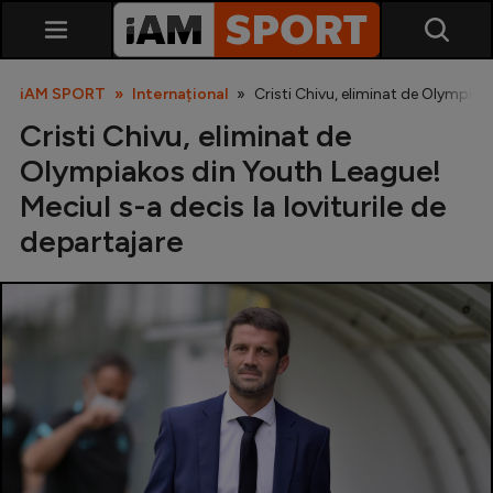
iAM SPORT
Internațional
Cristi Chivu, eliminat de Olympiako
Cristi Chivu, eliminat de
Olympiakos din Youth League!
Meciul s-a decis la loviturile de
departajare
SuperLiga
Liga 2
Cupa României
Echipa Națională
U21
Fotbal feminin