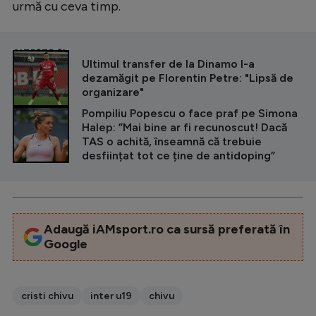
urmă cu ceva timp.
CITEȘTE ȘI
Ultimul transfer de la Dinamo l-a
dezamăgit pe Florentin Petre: "Lipsă de
organizare"
Pompiliu Popescu o face praf pe Simona
Halep: ”Mai bine ar fi recunoscut! Dacă
TAS o achită, înseamnă că trebuie
desființat tot ce ține de antidoping”
Adaugă iAMsport.ro ca sursă preferată în
Google
cristi chivu
inter u19
chivu