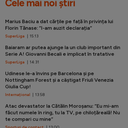
Cele mai noi știri
Marius Baciu a dat cărțile pe față în privința lui
Florin Tănase: ”I-am auzit declarația”
SuperLiga
| 15:13
Baiaram ar putea ajunge la un club important din
Serie A! Giovanni Becali e implicat în tratative
SuperLiga
| 14:31
Udinese le-a învins pe Barcelona și pe
Nottingham Forest și a câștigat Friuli Venezia
Giulia Cup!
Internațional
| 13:58
Atac devastator la Cătălin Moroșanu: ”Eu mi-am
făcut numele în ring, tu la TV, pe chiloțăreală! Nu
te compari cu mine”
Sporturi de contact
| 13:00