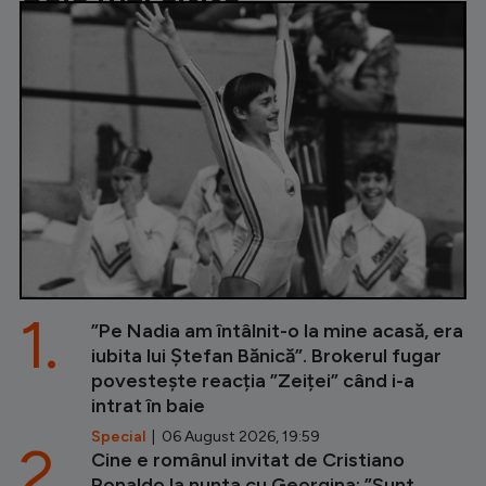
1.
”Pe Nadia am întâlnit-o la mine acasă, era
iubita lui Ștefan Bănică”. Brokerul fugar
povestește reacția ”Zeiței” când i-a
intrat în baie
Special
| 06 August 2026, 19:59
2.
Cine e românul invitat de Cristiano
Ronaldo la nunta cu Georgina: ”Sunt