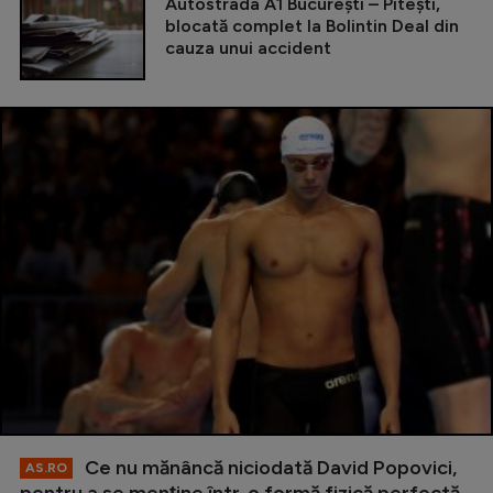
Autostrada A1 București – Pitești,
blocată complet la Bolintin Deal din
cauza unui accident
Ce nu mănâncă niciodată David Popovici,
AS.RO
pentru a se menţine într-o formă fizică perfectă