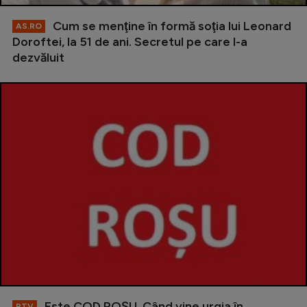
Cum se menţine în formă soţia lui Leonard
AS.RO
Doroftei, la 51 de ani. Secretul pe care l-a
dezvăluit
Este COD ROŞU. Când vine urgia în
RTV