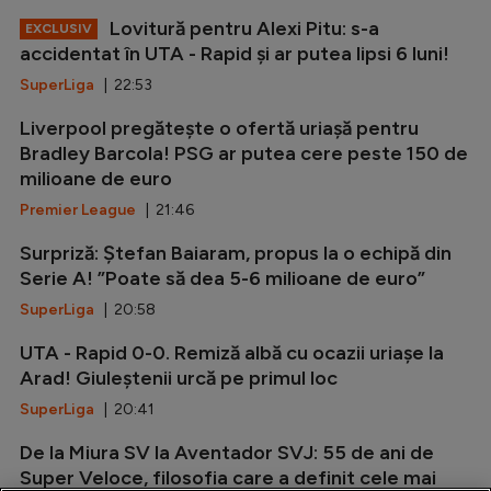
Lovitură pentru Alexi Pitu: s-a
EXCLUSIV
accidentat în UTA - Rapid și ar putea lipsi 6 luni!
SuperLiga
| 22:53
Liverpool pregătește o ofertă uriașă pentru
Bradley Barcola! PSG ar putea cere peste 150 de
milioane de euro
Premier League
| 21:46
Surpriză: Ștefan Baiaram, propus la o echipă din
Serie A! ”Poate să dea 5-6 milioane de euro”
SuperLiga
| 20:58
UTA - Rapid 0-0. Remiză albă cu ocazii uriașe la
Arad! Giuleștenii urcă pe primul loc
SuperLiga
| 20:41
De la Miura SV la Aventador SVJ: 55 de ani de
Super Veloce, filosofia care a definit cele mai