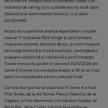
de urmărire înregistrate cu sistemul Hawk-Eye.
Sistemul de rating ia în considerare nu doar date
statistice şi evenimente tehnice, ci şi date
poziţionale.
Acest lucru permite analiza aspectelor cruciale,
cum ar fi mişcarea fără minge şi, prin urmare,
mişcarea optimă, deciziile de joc şi contribuţia la
eficienţa tehnică şi fizică a echipei, permiţând o
evaluare obiectivă şi calitativă a performanţei.
Toate meciurile jucate în sezonul 2025/2026 din
Serie A Enilive (cu excepţia etapei a 38-a) au fost
luate în considerare pentru calculul final.
Cel mai bun portar al sezonului în Serie A a fost
Mile Svilar, de la AS Roma. Marco Palestra, de la
Cagliari, a fost desemnat cel mai bun fundaş, iar
Nico Paz, de la Como, cel mai bun mijlocaş.