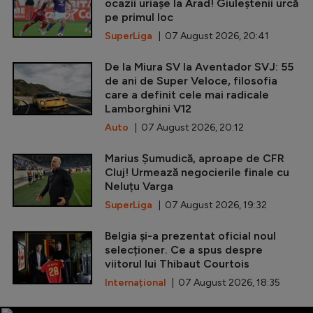
ocazii uriașe la Arad! Giuleștenii urcă
pe primul loc
SuperLiga
| 07 August 2026, 20:41
De la Miura SV la Aventador SVJ: 55
de ani de Super Veloce, filosofia
care a definit cele mai radicale
Lamborghini V12
Auto
| 07 August 2026, 20:12
Marius Șumudică, aproape de CFR
Cluj! Urmează negocierile finale cu
Neluțu Varga
SuperLiga
| 07 August 2026, 19:32
Belgia și-a prezentat oficial noul
selecționer. Ce a spus despre
viitorul lui Thibaut Courtois
Internațional
| 07 August 2026, 18:35