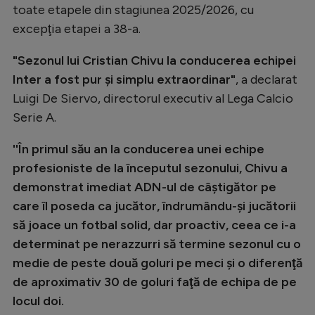
toate etapele din stagiunea 2025/2026, cu
Natație
excepţia etapei a 38-a.
Formula 1
"Sezonul lui Cristian Chivu la conducerea echipei
Gimnastică
Inter a fost pur şi simplu extraordinar"
, a declarat
Auto
Luigi De Siervo, directorul executiv al Lega Calcio
Serie A.
Rugby
Ciclism
''În primul său an la conducerea unei echipe
profesioniste de la începutul sezonului, Chivu a
Alte sporturi
demonstrat imediat ADN-ul de câştigător pe
JO 2024
care îl poseda ca jucător, îndrumându-şi jucătorii
JO 2026
să joace un fotbal solid, dar proactiv, ceea ce i-a
determinat pe nerazzurri să termine sezonul cu o
medie de peste două goluri pe meci şi o diferenţă
de aproximativ 30 de goluri faţă de echipa de pe
locul doi.