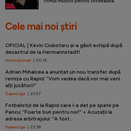
ritmul muzicii pentru totdeauna
Cele mai noi știri
OFICIAL | Kevin Ciubotaru și-a găsit echipă după
dezastrul de la Hermannstadt!
Internațional
| 00:16
Adrian Mihalcea a anunțat un nou transfer după
remiza cu Rapid: ”Vom vedea dacă vor mai veni
alți jucători!”
SuperLiga
| 23:57
Fotbalistul de la Rapid care l-a dat pe spate pe
Pancu: ”Foarte bun pentru noi!” + Acuzații la
adresa arbitrajului: ”A fost...
SuperLiga
| 23:38