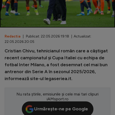
Special
Diverse
Inedit
Redactia
| Publicat: 22.05.2026 19:18 | Actualizat:
Clasamente
22.05.2026 20:05
Cristian Chivu, tehnicianul român care a câştigat
recent campionatul şi Cupa Italiei cu echipa de
fotbal Inter Milano, a fost desemnat cel mai bun
Champions League
antrenor din Serie A în sezonul 2025/2026,
Europa League
informează site-ul legaseriea.it.
Conference League
CM 2026
Nu rata știrile, emisiunile și cele mai tari clipuri
iAMsport.ro
Premier League
Urmărește-ne pe Google
LaLiga