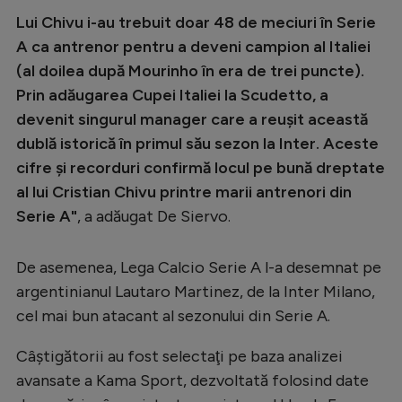
Intră în cont
Lui Chivu i-au trebuit doar 48 de meciuri în Serie
Creează cont
A ca antrenor pentru a deveni campion al Italiei
(al doilea după Mourinho în era de trei puncte).
Prin adăugarea Cupei Italiei la Scudetto, a
devenit singurul manager care a reuşit această
dublă istorică în primul său sezon la Inter. Aceste
cifre şi recorduri confirmă locul pe bună dreptate
al lui Cristian Chivu printre marii antrenori din
Serie A"
, a adăugat De Siervo.
De asemenea, Lega Calcio Serie A l-a desemnat pe
argentinianul Lautaro Martinez, de la Inter Milano,
cel mai bun atacant al sezonului din Serie A.
Câştigătorii au fost selectaţi pe baza analizei
avansate a Kama Sport, dezvoltată folosind date