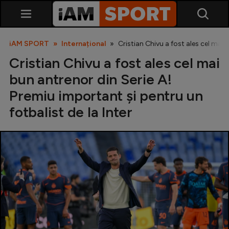
iAM SPORT
Internațional
Cristian Chivu a fost ales cel mai 
Cristian Chivu a fost ales cel mai
bun antrenor din Serie A!
Premiu important și pentru un
fotbalist de la Inter
SuperLiga
Liga 2
Cupa României
Echipa Națională
U21
Fotbal feminin