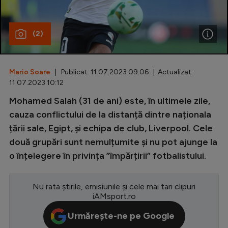
Special
(2)
Diverse
Inedit
Mario Soare
| Publicat: 11.07.2023 09:06 | Actualizat:
Clasamente
11.07.2023 10:12
Mohamed Salah (31 de ani) este, în ultimele zile,
cauza conflictului de la distanță dintre naționala
țării sale, Egipt, și echipa de club, Liverpool. Cele
Champions League
două grupări sunt nemulțumite și nu pot ajunge la
Europa League
o înțelegere în privința ”împărțirii” fotbalistului.
Conference League
CM 2026
Nu rata știrile, emisiunile și cele mai tari clipuri
iAMsport.ro
Premier League
Urmărește-ne pe Google
LaLiga