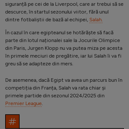
Intră în cont
siguranță pe cei de la Liverpool, care ar trebui să se
Creează cont
descurce, în startul sezonului viitor, fără unul
dintre fotbaliștii de bază al echipei,
Salah.
În cazul în care egipteanul se hotărăște să facă
parte din lotul naționalei sale la Jocurile Olimpice
din Paris, Jurgen Klopp nu va putea miza pe acesta
în primele meciuri de pregătire, iar lui Salah îi va fi
greu să se adapteze din mers.
De asemenea, dacă Egipt va avea un parcurs bun în
competiția din Franța, Salah va rata chiar și
primele partide din sezonul 2024/2025 din
Premier League
.