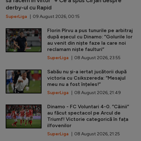
să facem în viitor” + Ce a spus Cîrjan despre
derby-ul cu Rapid
SuperLiga
| 09 August 2026, 00:15
Florin Pîrvu a pus tunurile pe arbitraj
după eșecul cu Dinamo: ”Golurile lor
au venit din niște faze la care noi
reclamam niște faulturi”
SuperLiga
| 08 August 2026, 23:55
Sabău nu și-a iertat jucătorii după
victoria cu Csikszereda: ”Mesajul
meu nu a fost înțeles!”
SuperLiga
| 08 August 2026, 21:49
Dinamo - FC Voluntari 4-0. ”Câinii”
au făcut spectacol pe Arcul de
Triumf! Victorie categorică în fața
ilfovenilor
SuperLiga
| 08 August 2026, 21:25