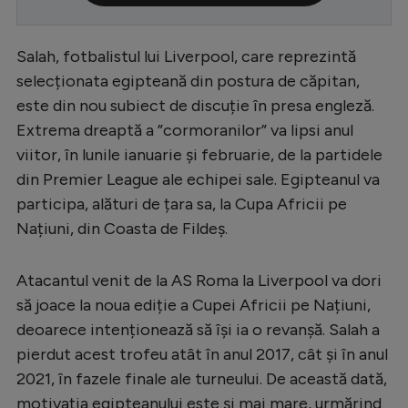
Serie A
Salah, fotbalistul lui Liverpool, care reprezintă
Bundesliga
selecționata egipteană din postura de căpitan,
Ligue 1
este din nou subiect de discuție în presa engleză.
Campionate
Extrema dreaptă a ”cormoranilor” va lipsi anul
viitor, în lunile ianuarie și februarie, de la partidele
Starurile fotbalului
din Premier League ale echipei sale. Egipteanul va
EURO 2024
participa, alături de țara sa, la Cupa Africii pe
Națiuni, din Coasta de Fildeș.
Stranieri
Clasamente
Atacantul venit de la AS Roma la Liverpool va dori
să joace la noua ediție a Cupei Africii pe Națiuni,
deoarece intenționează să își ia o revanșă. Salah a
pierdut acest trofeu atât în anul 2017, cât și în anul
Tenis
2021, în fazele finale ale turneului. De această dată,
Handbal
motivația egipteanului este și mai mare, urmărind