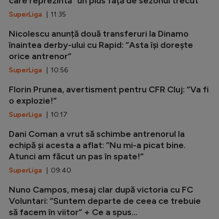
care reprezintă ”un plus față de sezonul trecut”
SuperLiga
| 11:35
Nicolescu anunță două transferuri la Dinamo
înaintea derby-ului cu Rapid: ”Asta își dorește
orice antrenor”
SuperLiga
| 10:56
Florin Prunea, avertisment pentru CFR Cluj: ”Va fi
o explozie!”
SuperLiga
| 10:17
Dani Coman a vrut să schimbe antrenorul la
echipă și acesta a aflat: ”Nu mi-a picat bine.
Atunci am făcut un pas în spate!”
SuperLiga
| 09:40
Nuno Campos, mesaj clar după victoria cu FC
Voluntari: ”Suntem departe de ceea ce trebuie
să facem în viitor” + Ce a spus...