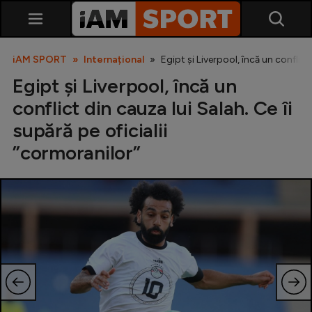
iAM SPORT
Internațional
Egipt și Liverpool, încă un conflict
Egipt și Liverpool, încă un
conflict din cauza lui Salah. Ce îi
supără pe oficialii
”cormoranilor”
SuperLiga
Liga 2
Cupa României
Echipa Națională
U21
Fotbal feminin