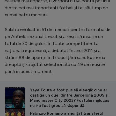
califica mai departe, Liverpool nu va conta pe unul
dintre cei mai importanți fotbaliști ai săi timp de
numai patru meciuri.
Salah a evoluat în 51 de meciuri pentru formația de
pe Anfield sezonul trecut și a reșit să înscrie un
total de 30 de goluri în toate competițiile. La
naționala egipteană, a debutat în anul 2011 și a
strâns 88 de apariții în tricoul țării sale. Extrema
dreaptă și-a ajutat selecționata cu 49 de reușite
până în acest moment.
CITEȘTE ȘI
Yaya Toure a fost pus să aleagă: cine ar
câștiga un duel dintre Barcelona 2009 și
Manchester City 2023? Fostului mijlocaș
nu i-a fost greu să răspundă
Fabrizio Romano a anunțat transferul