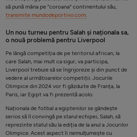
Natație
să pună mâna pe ”coroana” continentului său,
transmite mundodeportivo.com
.
Formula 1
Gimnastică
Un nou turneu pentru Salah și naționala sa,
o nouă problemă pentru Liverpool
Auto
Rugby
Pe lângă competiția de pe teritoriul african, la
care Salah, mai mult ca sigur, va participa,
Ciclism
Liverpool trebuie să se îngrijoreze și din punct de
Alte sporturi
vedere al următoarelor competiții. Jocurile
JO 2024
Olimpice din 2024 vor fi găzduite de Franța, la
Paris, iar Egipt va fi prezentă acolo.
JO 2026
Naționala de fotbal a egiptenilor se gândește
serios să îl convingă pe starul echipei, Salah, să
reprezinte statul său la ediția de la anul a Jocurilor
Olimpice. Acest aspect îi nemulțumește cu