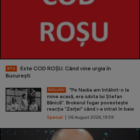
Este COD ROŞU. Când vine urgia în
RTV
Bucureşti
”Pe Nadia am întâlnit-o la
EXCLUSIV
mine acasă, era iubita lui Ștefan
Bănică”. Brokerul fugar povestește
reacția ”Zeiței” când i-a intrat în baie
Special
| 06 August 2026, 19:59