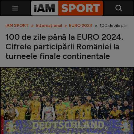
iAM SPORT
Internațional
EURO 2024
100 de zile până l
100 de zile până la EURO 2024.
Cifrele participării României la
turneele finale continentale
SuperLiga
Liga 2
Cupa României
Echipa Națională
U21
Fotbal feminin