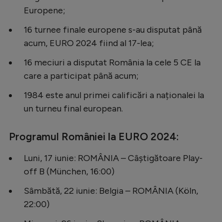
Intră în cont
Europene;
Creează cont
16 turnee finale europene s-au disputat până
acum, EURO 2024 fiind al 17-lea;
16 meciuri a disputat România la cele 5 CE la
care a participat până acum;
1984 este anul primei calificări a naționalei la
un turneu final european.
Programul României la EURO 2024:
Luni, 17 iunie: ROMÂNIA – Câștigătoare Play-
off B (München, 16:00)
Sâmbătă, 22 iunie: Belgia – ROMÂNIA (Köln,
22:00)