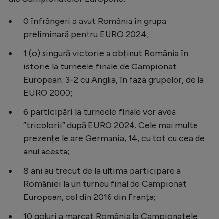
Natație
0 înfrângeri a avut România în grupa
Formula 1
preliminară pentru EURO 2024;
Gimnastică
1 (o) singură victorie a obținut România în
Auto
istorie la turneele finale de Campionat
European: 3-2 cu Anglia, în faza grupelor, de la
Rugby
EURO 2000;
Ciclism
6 participări la turneele finale vor avea
Alte sporturi
”tricolorii” după EURO 2024. Cele mai multe
JO 2024
prezențe le are Germania, 14, cu tot cu cea de
anul acesta;
JO 2026
8 ani au trecut de la ultima participare a
României la un turneu final de Campionat
European, cel din 2016 din Franța;
10 goluri a marcat România la Campionatele