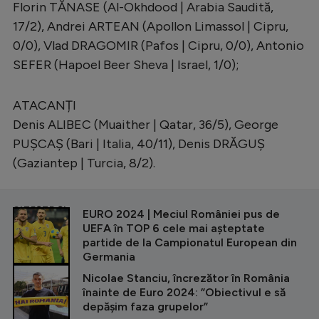
Florin TĂNASE (Al-Okhdood | Arabia Saudită,
17/2), Andrei ARTEAN (Apollon Limassol | Cipru,
0/0), Vlad DRAGOMIR (Pafos | Cipru, 0/0), Antonio
SEFER (Hapoel Beer Sheva | Israel, 1/0);
ATACANȚI
Denis ALIBEC (Muaither | Qatar, 36/5), George
PUȘCAȘ (Bari | Italia, 40/11), Denis DRĂGUȘ
(Gaziantep | Turcia, 8/2).
CITEȘTE ȘI
EURO 2024 | Meciul României pus de
UEFA în TOP 6 cele mai așteptate
partide de la Campionatul European din
Germania
Nicolae Stanciu, încrezător în România
înainte de Euro 2024: ”Obiectivul e să
depășim faza grupelor”