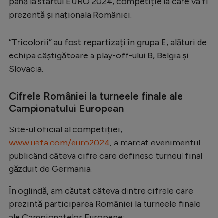
până la startul EURO 2024, competiție la care va fi
Serie A
prezentă și naționala României.
Bundesliga
”Tricolorii” au fost repartizați în grupa E, alături de
Ligue 1
echipa câștigătoare a play-off-ului B, Belgia și
Campionate
Slovacia.
Starurile fotbalului
Cifrele României la turneele finale ale
EURO 2024
Campionatului European
Stranieri
Site-ul oficial al competiției,
Clasamente
www.uefa.com/euro2024
, a marcat evenimentul
publicând câteva cifre care definesc turneul final
găzduit de Germania.
În oglindă, am căutat câteva dintre cifrele care
Tenis
prezintă participarea României la turneele finale
Handbal
ale Campionatelor Europene: