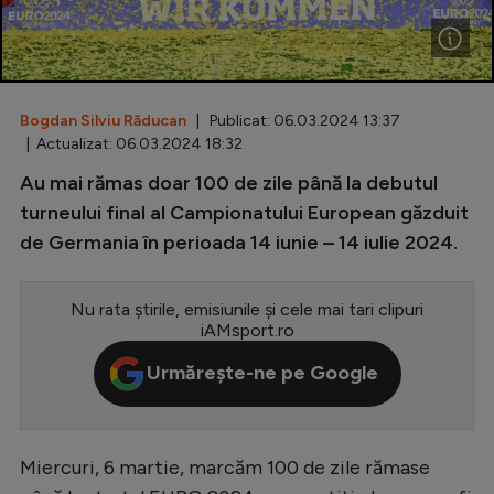
Special
Diverse
Inedit
Bogdan Silviu Răducan
| Publicat: 06.03.2024 13:37
| Actualizat: 06.03.2024 18:32
Clasamente
Au mai rămas doar 100 de zile până la debutul
turneului final al Campionatului European găzduit
de Germania în perioada 14 iunie – 14 iulie 2024.
Champions League
Nu rata știrile, emisiunile și cele mai tari clipuri
Europa League
iAMsport.ro
Conference League
Urmărește-ne pe Google
CM 2026
Premier League
Miercuri, 6 martie, marcăm 100 de zile rămase
LaLiga