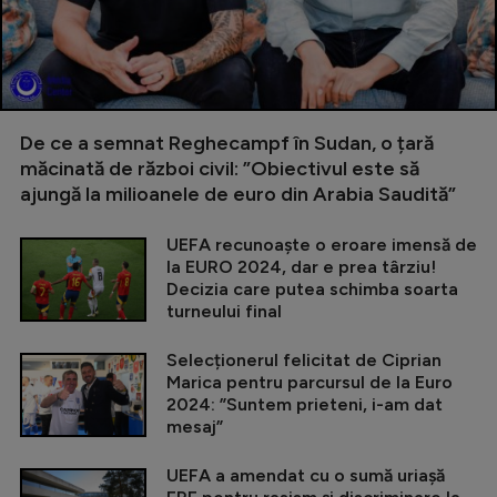
De ce a semnat Reghecampf în Sudan, o țară
măcinată de război civil: ”Obiectivul este să
ajungă la milioanele de euro din Arabia Saudită”
UEFA recunoaște o eroare imensă de
la EURO 2024, dar e prea târziu!
Decizia care putea schimba soarta
turneului final
Selecționerul felicitat de Ciprian
Marica pentru parcursul de la Euro
2024: ”Suntem prieteni, i-am dat
mesaj”
UEFA a amendat cu o sumă uriașă