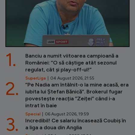
1.
Banciu a numit viitoarea campioană a
României: ”O să câștige atât sezonul
regulat, cât și play-off-ul!”
SuperLiga
| 04 August 2026, 21:55
2.
”Pe Nadia am întâlnit-o la mine acasă, era
iubita lui Ștefan Bănică”. Brokerul fugar
povestește reacția ”Zeiței” când i-a
intrat în baie
Special
| 06 August 2026, 19:59
3.
Incredibil! Ce salariu încasează Coubiș în
a liga a doua din Anglia