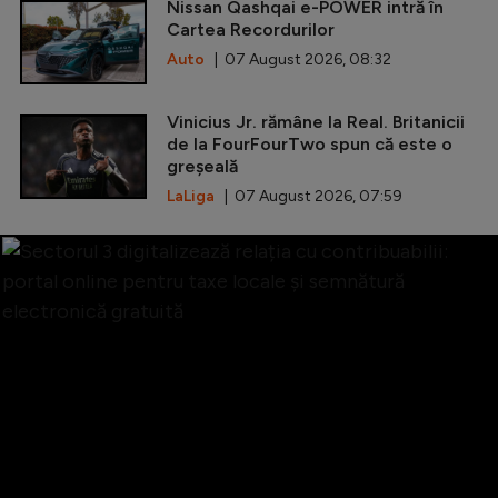
Nissan Qashqai e-POWER intră în
Cartea Recordurilor
Auto
| 07 August 2026, 08:32
Vinicius Jr. rămâne la Real. Britanicii
de la FourFourTwo spun că este o
greșeală
LaLiga
| 07 August 2026, 07:59