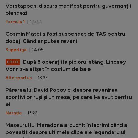
Verstappen, discurs manifest pentru guvernanții
olandezi
Formula 1
| 14:44
Cosmin Matei a fost suspendat de TAS pentru
dopaj. Când ar putea reveni
SuperLiga
| 14:05
După 8 operații la piciorul stâng, Lindsey
FOTO
Vonn s-a afișat în costum de baie
Alte sporturi
| 13:33
Părerea lui David Popovici despre revenirea
sportivilor ruși și un mesaj pe care l-a avut pentru
ei
Natație
| 13:22
Maseurul lui Maradona a izucnit în lacrimi când a
povestit despre ultimele clipe ale legendarului