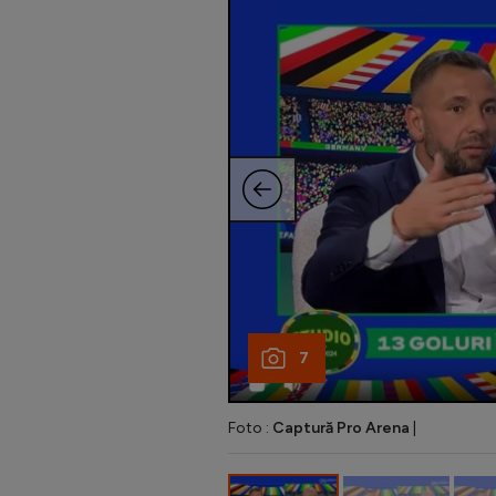
7
Foto :
Captură Pro Arena
|