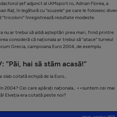
edactorul șef adjunct al iAMsport.ro, Adrian Florea, a
an Raț, în legătură cu ”scuzele” pe care le folosesc diver
 ”tricolorii” înregistrează rezultate modeste.
nu ar trebui să aibă așteptări prea mari, fiind printre
orea consideră că naționala ar trebui să ”atace” turneul
precum Grecia, campioana Euro 2004, de exemplu.
V: ”Păi, hai să stăm acasă!”
 slab cotată echipă de la Euro...
în 2004? Cei care apărați naționala... <<suntem cei mai
să! Elveția era cotată peste noi?