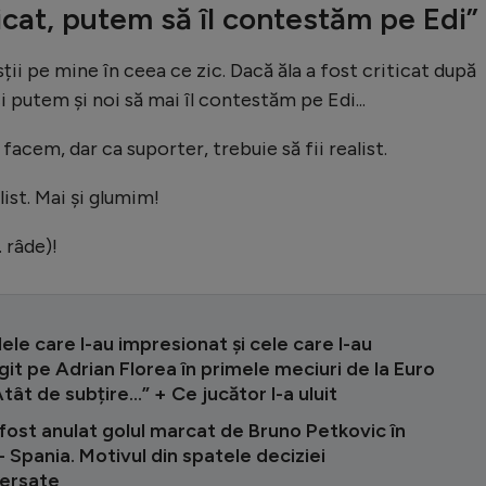
ticat, putem să îl contestăm pe Edi”
ții pe mine în ceea ce zic. Dacă ăla a fost criticat după
i putem și noi să mai îl contestăm pe Edi...
facem, dar ca suporter, trebuie să fii realist.
list. Mai și glumim!
. râde)!
ele care l-au impresionat și cele care l-au
t pe Adrian Florea în primele meciuri de la Euro
tât de subțire...” + Ce jucător l-a uluit
fost anulat golul marcat de Bruno Petkovic în
- Spania. Motivul din spatele deciziei
ersate