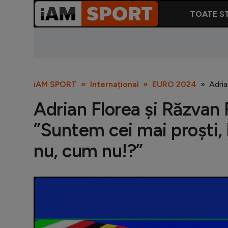
TOATE ST
iAM SPORT
Internațional
EURO 2024
Adria
Adrian Florea și Răzvan R
”Suntem cei mai proști,
nu, cum nu!?”