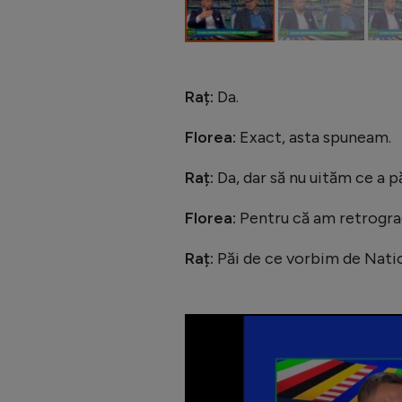
Raț:
Da.
Florea:
Exact, asta spuneam.
Raț:
Da, dar să nu uităm ce a p
Florea:
Pentru că am retrograd
Raț:
Păi de ce vorbim de Natio