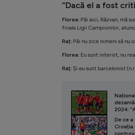
”Dacă el a fost cri
Florea:
Păi aici, Răzvan, mă sus
finala Ligii Campionilor, atunc
Raț:
Păi nu zice nimeni să nu o 
Florea:
Eu sunt interist, nu rea
Raț:
Și eu sunt barcelonist (n.r
CITEȘTE ȘI
Național
dezamăgi
2024: ”A
De ce a 
Croația 
controv