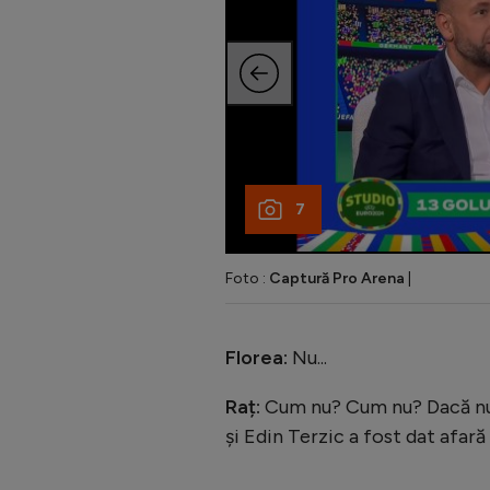
7
Foto :
Captură Pro Arena
|
Florea:
Nu...
Raț:
Cum nu? Cum nu? Dacă nu ve
și Edin Terzic a fost dat afară 