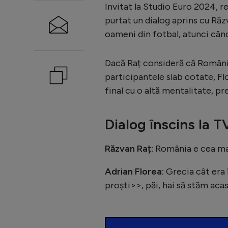
Invitat la Studio Euro 2024, r
purtat un dialog aprins cu Răzv
oameni din fotbal, atunci când
Dacă Raț consideră că România 
participantele slab cotate, Fl
final cu o altă mentalitate, 
Dialog înscins la T
Răzvan Raț:
România e cea mai
Adrian Florea:
Grecia cât era 
proști>>, păi, hai să stăm aca