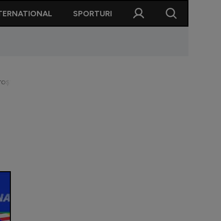
TERNATIONAL
SPORTURI
proști, hai să stăm acasă!” / ”Cum nu, cum nu!?”