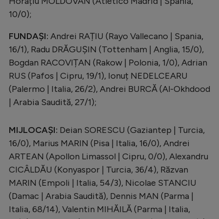
Horațiu MOLDOVAN (Atletico Madrid | Spania,
Intră în cont
10/0);
Creează cont
FUNDAȘI:
Andrei RAȚIU (Rayo Vallecano | Spania,
16/1), Radu DRĂGUȘIN (Tottenham | Anglia, 15/0),
Bogdan RACOVIȚAN (Rakow | Polonia, 1/0), Adrian
RUS (Pafos | Cipru, 19/1), Ionuț NEDELCEARU
(Palermo | Italia, 26/2), Andrei BURCĂ (Al-Okhdood
| Arabia Saudită, 27/1);
MIJLOCAȘI:
Deian SORESCU (Gaziantep | Turcia,
16/0), Marius MARIN (Pisa | Italia, 16/0), Andrei
ARTEAN (Apollon Limassol | Cipru, 0/0), Alexandru
CICÂLDĂU (Konyaspor | Turcia, 36/4), Răzvan
MARIN (Empoli | Italia, 54/3), Nicolae STANCIU
(Damac | Arabia Saudită), Dennis MAN (Parma |
Italia, 68/14), Valentin MIHĂILĂ (Parma | Italia,