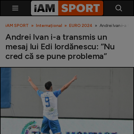
iAM SPORT
Internațional
EURO 2024
Andrei Ivan i-a tr
Andrei Ivan i-a transmis un
mesaj lui Edi Iordănescu: ”Nu
cred că se pune problema”
SuperLiga
Liga 2
Cupa României
Echipa Națională
U21
Fotbal feminin