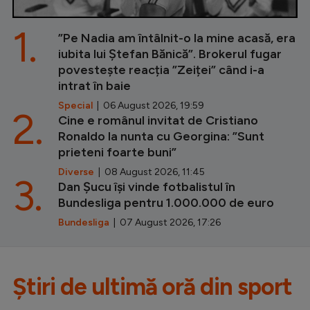
1.
”Pe Nadia am întâlnit-o la mine acasă, era
iubita lui Ștefan Bănică”. Brokerul fugar
povestește reacția ”Zeiței” când i-a
intrat în baie
Special
| 06 August 2026, 19:59
2.
Cine e românul invitat de Cristiano
Ronaldo la nunta cu Georgina: ”Sunt
prieteni foarte buni”
Diverse
| 08 August 2026, 11:45
3.
Dan Șucu își vinde fotbalistul în
Bundesliga pentru 1.000.000 de euro
Bundesliga
| 07 August 2026, 17:26
Știri de ultimă oră din sport