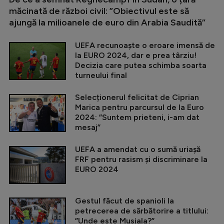
măcinată de război civil: ”Obiectivul este să
ajungă la milioanele de euro din Arabia Saudită”
UEFA recunoaște o eroare imensă de
la EURO 2024, dar e prea târziu!
Decizia care putea schimba soarta
turneului final
Selecționerul felicitat de Ciprian
Marica pentru parcursul de la Euro
2024: ”Suntem prieteni, i-am dat
mesaj”
UEFA a amendat cu o sumă uriașă
FRF pentru rasism și discriminare la
EURO 2024
Gestul făcut de spanioli la
petrecerea de sărbătorire a titlului:
”Unde este Musiala?”