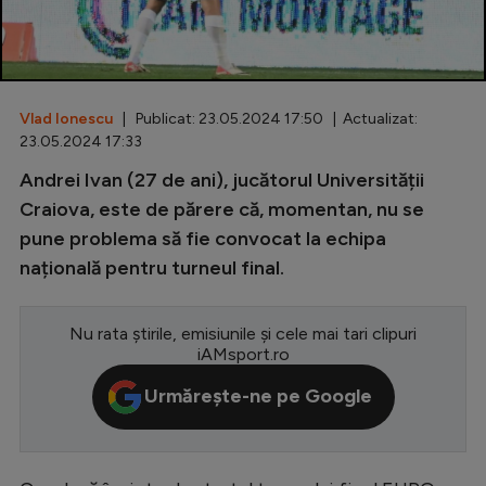
Special
Diverse
Inedit
Vlad Ionescu
| Publicat: 23.05.2024 17:50 | Actualizat:
23.05.2024 17:33
Clasamente
Andrei Ivan (27 de ani), jucătorul Universității
Craiova, este de părere că, momentan, nu se
pune problema să fie convocat la echipa
națională pentru turneul final.
Champions League
Europa League
Nu rata știrile, emisiunile și cele mai tari clipuri
iAMsport.ro
Conference League
Urmărește-ne pe Google
CM 2026
Premier League
LaLiga