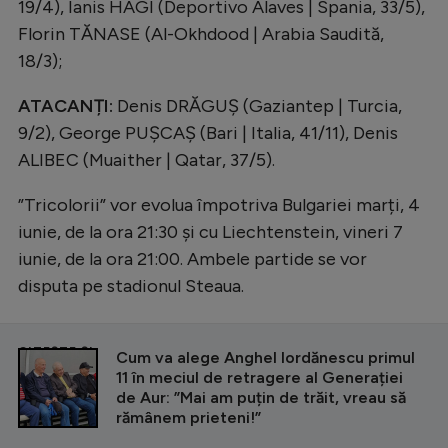
19/4), Ianis HAGI (Deportivo Alaves | Spania, 33/5),
Florin TĂNASE (Al-Okhdood | Arabia Saudită,
18/3);
ATACANȚI:
Denis DRĂGUȘ (Gaziantep | Turcia,
9/2), George PUȘCAȘ (Bari | Italia, 41/11), Denis
ALIBEC (Muaither | Qatar, 37/5).
”Tricolorii” vor evolua împotriva Bulgariei marți, 4
iunie, de la ora 21:30 și cu Liechtenstein, vineri 7
iunie, de la ora 21:00. Ambele partide se vor
disputa pe stadionul Steaua.
CITEȘTE ȘI
Cum va alege Anghel Iordănescu primul
11 în meciul de retragere al Generației
de Aur: ”Mai am puțin de trăit, vreau să
rămânem prieteni!”