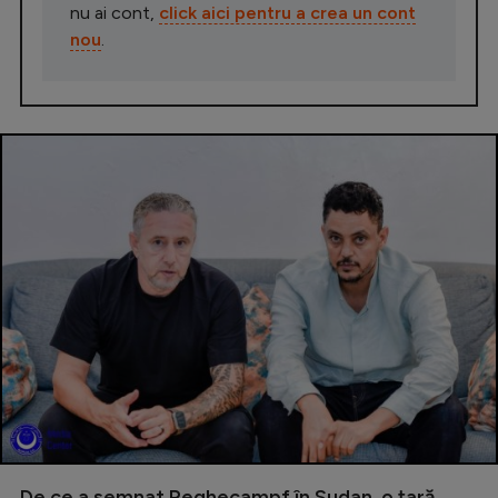
nu ai cont,
click aici pentru a crea un cont
nou
.
De ce a semnat Reghecampf în Sudan, o țară