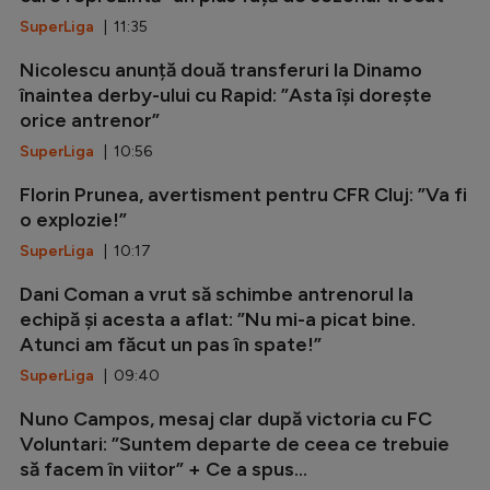
SuperLiga
| 11:35
Nicolescu anunță două transferuri la Dinamo
înaintea derby-ului cu Rapid: ”Asta își dorește
orice antrenor”
SuperLiga
| 10:56
Florin Prunea, avertisment pentru CFR Cluj: ”Va fi
o explozie!”
SuperLiga
| 10:17
Dani Coman a vrut să schimbe antrenorul la
echipă și acesta a aflat: ”Nu mi-a picat bine.
Atunci am făcut un pas în spate!”
SuperLiga
| 09:40
Nuno Campos, mesaj clar după victoria cu FC
Voluntari: ”Suntem departe de ceea ce trebuie
să facem în viitor” + Ce a spus...