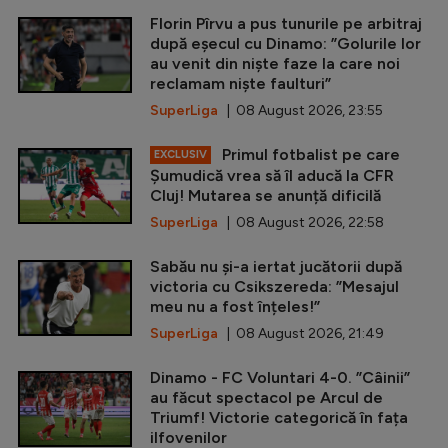
Florin Pîrvu a pus tunurile pe arbitraj
după eșecul cu Dinamo: ”Golurile lor
au venit din niște faze la care noi
reclamam niște faulturi”
SuperLiga
| 08 August 2026, 23:55
Primul fotbalist pe care
EXCLUSIV
Șumudică vrea să îl aducă la CFR
Cluj! Mutarea se anunță dificilă
SuperLiga
| 08 August 2026, 22:58
Sabău nu și-a iertat jucătorii după
victoria cu Csikszereda: ”Mesajul
meu nu a fost înțeles!”
SuperLiga
| 08 August 2026, 21:49
Dinamo - FC Voluntari 4-0. ”Câinii”
au făcut spectacol pe Arcul de
Triumf! Victorie categorică în fața
ilfovenilor