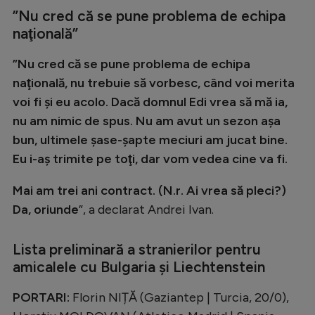
”Nu cred că se pune problema de echipa
Natație
naţională”
Formula 1
”Nu cred că se pune problema de echipa
Gimnastică
naţională, nu trebuie să vorbesc, când voi merita
Auto
voi fi şi eu acolo. Dacă domnul Edi vrea să mă ia,
Rugby
nu am nimic de spus. Nu am avut un sezon aşa
bun, ultimele şase-şapte meciuri am jucat bine.
Ciclism
Eu i-aş trimite pe toţi, dar vom vedea cine va fi.
Alte sporturi
Mai am trei ani contract. (N.r. Ai vrea să pleci?)
JO 2024
Da, oriunde
”, a declarat Andrei Ivan.
JO 2026
Lista preliminară a stranierilor pentru
amicalele cu Bulgaria și Liechtenstein
PORTARI:
Florin NIȚĂ (Gaziantep | Turcia, 20/0),