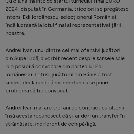
Cu o lună înainte de startul turneului final EURO
Serie A
2024, disputat în Germania, tricolorii se pregătesc
intens. Edi Iordănescu, selecționerul României,
Bundesliga
încă lucrează la lotul final al reprezentativei țării
Ligue 1
noastre.
Campionate
Andrei Ivan, unul dintre cei mai ofensivi jucători
Starurile fotbalului
din SuperLigă, a vorbit recent despre șansele sale
EURO 2024
la o posibilă convocare din partea lui Edi
Iordănescu. Totuși, jucătorul din Bănie a fost
Stranieri
sincer, declarând că momentan nu se pune
Clasamente
problema să fie convocat.
Andrei Ivan mai are trei ani de contract cu oltenii,
însă acesta recunoscut că şi-ar dori un transfer în
Tenis
străinătate, indiferent de echipă/ligă.
Handbal