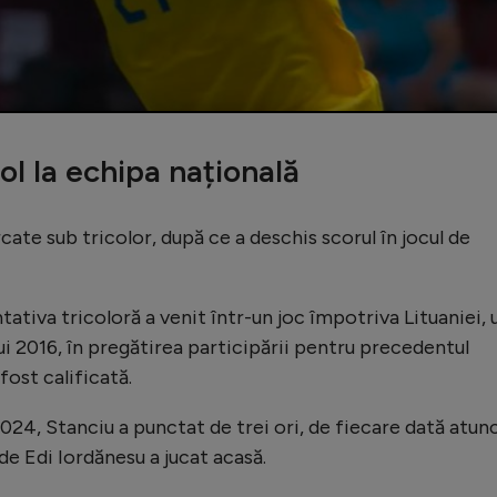
gol la echipa națională
rcate sub tricolor, după ce a deschis scorul în jocul de
ativa tricoloră a venit într-un joc împotriva Lituaniei, 
ui 2016, în pregătirea participării pentru precedentul
fost calificată.
2024, Stanciu a punctat de trei ori, de fiecare dată atun
e Edi Iordănesu a jucat acasă.