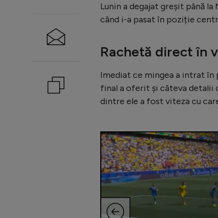
Lunin a degajat greșit până l
când i-a pasat în poziție centra
Rachetă direct în v
Imediat ce mingea a intrat în 
final a oferit și câteva detali
dintre ele a fost viteza cu car