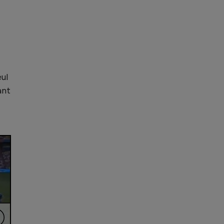
eul
ant