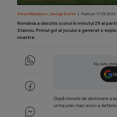
Silvian Bădulescu
,
George Drafta
| Publicat: 17.06.2024 
România a deschis scorul în minutul 29 al part
Stanciu. Primul gol al jocului a generat o expl
noastre.
Nu rata știril
U
După minute de dominare a adver
urma unei mari erori a defens