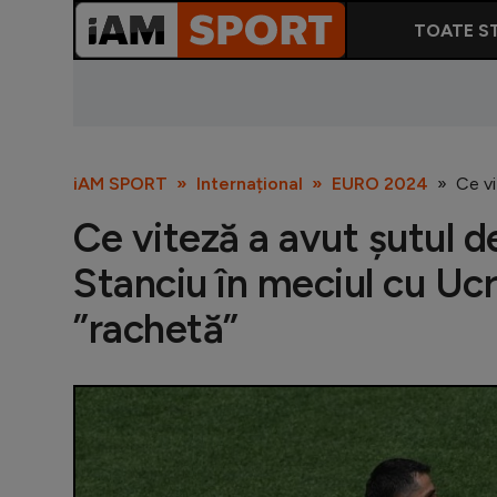
TOATE ST
iAM SPORT
Internațional
EURO 2024
Ce vi
Ce viteză a avut șutul de
Stanciu în meciul cu Ucr
”rachetă”