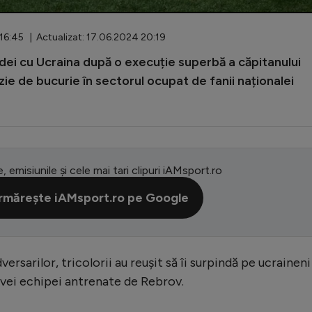
16:45 | Actualizat: 17.06.2024 20:19
idei cu Ucraina după o execuție superbă a căpitanului
ozie de bucurie în sectorul ocupat de fanii naționalei
e, emisiunile și cele mai tari clipuri iAMsport.ro
rmărește iAMsport.ro pe Google
sarilor, tricolorii au reușit să îi surpindă pe ucraineni
ivei echipei antrenate de Rebrov.