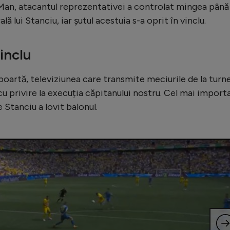
a Man, atacantul reprezentativei a controlat mingea până
lă lui Stanciu, iar șutul acestuia s-a oprit în vinclu.
inclu
poartă, televiziunea care transmite meciurile de la turn
i cu privire la execuția căpitanului nostru. Cel mai import
e Stanciu a lovit balonul.