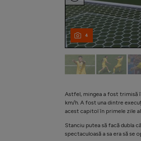
4
Astfel, mingea a fost trimisă î
km/h. A fost una dintre execuți
acest capitol în primele zile al
Stanciu putea să facă dubla c
spectaculoasă a sa era să se o