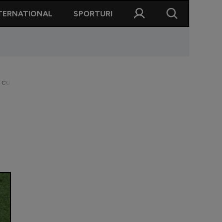
TERNATIONAL
SPORTURI
l cu Ucraina! A fost o adevărată ”rachetă”