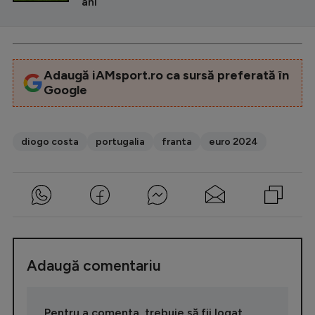
ani
Adaugă iAMsport.ro ca sursă preferată în
Google
diogo costa
portugalia
franta
euro 2024
Adaugă comentariu
Pentru a comenta, trebuie să fii logat.