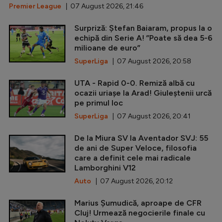
Premier League
| 07 August 2026, 21:46
Surpriză: Ștefan Baiaram, propus la o
echipă din Serie A! ”Poate să dea 5-6
milioane de euro”
SuperLiga
| 07 August 2026, 20:58
UTA - Rapid 0-0. Remiză albă cu
ocazii uriașe la Arad! Giuleștenii urcă
pe primul loc
SuperLiga
| 07 August 2026, 20:41
De la Miura SV la Aventador SVJ: 55
de ani de Super Veloce, filosofia
care a definit cele mai radicale
Lamborghini V12
Auto
| 07 August 2026, 20:12
Marius Șumudică, aproape de CFR
Cluj! Urmează negocierile finale cu