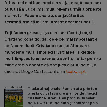
Intră în cont
A fost cel mai bun meci din viaţa mea, în care am
putut să ajut cel mai mult. Mi-am urmărit orbeşte
Creează cont
instinctul. Facem analize, dar jucătorii se
schimbă, aşa că mi-am urmărit doar instinctul.
Toţi facem greşeli, aşa cum am făcut şi eu, şi
Cristiano Ronaldo, dar ce e cel mai important e
ce facem după. Cristiano e un jucător care
munceşte mult, îi înţeleg frustrarea, îşi dedică
mult timp, este un exemplu pentru noi iar pentru
mine este o onoare că pot juca alături de el”
, a
declarat Diogo Costa, conform
txabola.pt.
CITEȘTE ȘI
Titularul naționalei României a primit o
ofertă cu câteva ore înainte de meciul
cu Olanda. Arabii i-au propus un salariu
de 4.000.000 de euro și contract pe 3