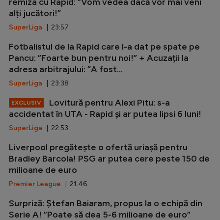
remiza cu Rapid: ”Vom vedea dacă vor mai veni
alți jucători!”
SuperLiga
| 23:57
Fotbalistul de la Rapid care l-a dat pe spate pe
Pancu: ”Foarte bun pentru noi!” + Acuzații la
adresa arbitrajului: ”A fost...
SuperLiga
| 23:38
Lovitură pentru Alexi Pitu: s-a
EXCLUSIV
accidentat în UTA - Rapid și ar putea lipsi 6 luni!
SuperLiga
| 22:53
Liverpool pregătește o ofertă uriașă pentru
Bradley Barcola! PSG ar putea cere peste 150 de
milioane de euro
Premier League
| 21:46
Surpriză: Ștefan Baiaram, propus la o echipă din
Serie A! ”Poate să dea 5-6 milioane de euro”