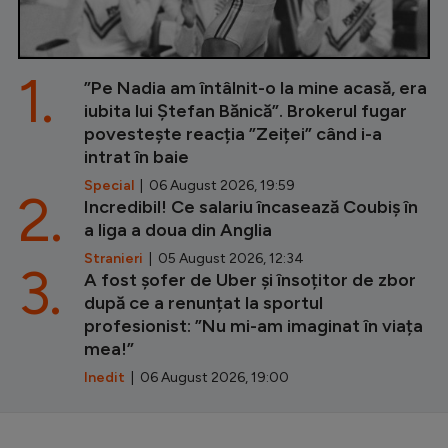
1.
”Pe Nadia am întâlnit-o la mine acasă, era
iubita lui Ștefan Bănică”. Brokerul fugar
povestește reacția ”Zeiței” când i-a
intrat în baie
Special
| 06 August 2026, 19:59
2.
Incredibil! Ce salariu încasează Coubiș în
a liga a doua din Anglia
Stranieri
| 05 August 2026, 12:34
3.
A fost șofer de Uber și însoțitor de zbor
după ce a renunțat la sportul
profesionist: ”Nu mi-am imaginat în viața
mea!”
Inedit
| 06 August 2026, 19:00