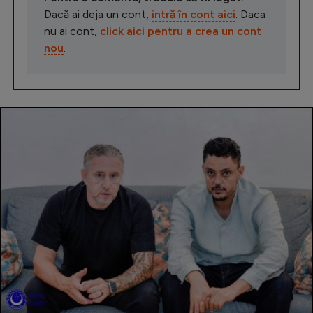
Dacă ai deja un cont,
intră în cont aici
. Daca
nu ai cont,
click aici pentru a crea un cont
nou
.