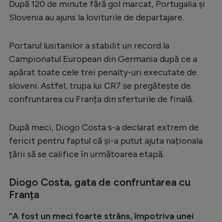
După 120 de minute fără gol marcat, Portugalia și
Serie A
Slovenia au ajuns la loviturile de departajare.
Bundesliga
Portarul lusitanilor a stabilit un record la
Ligue 1
Campionatul European din Germania după ce a
Campionate
apărat toate cele trei penalty-uri executate de
sloveni. Astfel, trupa lui CR7 se pregătește de
Starurile fotbalului
confruntarea cu Franța din sferturile de finală.
EURO 2024
Stranieri
După meci, Diogo Costa s-a declarat extrem de
fericit pentru faptul că şi-a putut ajuta naționala
Clasamente
țării să se califice în următoarea etapă.
Diogo Costa, gata de confruntarea cu
Franța
Tenis
Handbal
”A fost un meci foarte strâns, împotriva unei