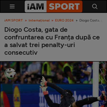
iAM SPORT
Internațional
EURO 2024
Diogo Costa, gata
Diogo Costa, gata de
confruntarea cu Franța după ce
a salvat trei penalty-uri
consecutiv
SuperLiga
Liga 2
Cupa României
Echipa Națională
U21
Fotbal feminin