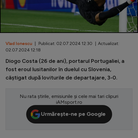
Special
Diverse
Inedit
Vlad Ionescu
| Publicat: 02.07.2024 12:30 | Actualizat:
Clasamente
02.07.2024 12:18
Diogo Costa (26 de ani), portarul Portugaliei, a
fost eroul lusitanilor în duelul cu Slovenia,
câștigat după loviturile de departajare, 3-0.
Champions League
Europa League
Nu rata știrile, emisiunile și cele mai tari clipuri
Conference League
iAMsport.ro
CM 2026
Urmărește-ne pe Google
Premier League
LaLiga