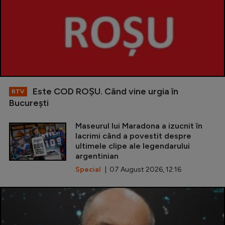
Este COD ROŞU. Când vine urgia în
RTV
Bucureşti
Maseurul lui Maradona a izucnit în
lacrimi când a povestit despre
ultimele clipe ale legendarului
argentinian
Special
| 07 August 2026, 12:16