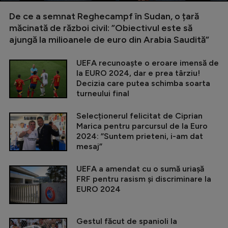
De ce a semnat Reghecampf în Sudan, o țară
măcinată de război civil: ”Obiectivul este să
ajungă la milioanele de euro din Arabia Saudită”
UEFA recunoaște o eroare imensă de
la EURO 2024, dar e prea târziu!
Decizia care putea schimba soarta
turneului final
Selecționerul felicitat de Ciprian
Marica pentru parcursul de la Euro
2024: ”Suntem prieteni, i-am dat
mesaj”
UEFA a amendat cu o sumă uriașă
FRF pentru rasism și discriminare la
EURO 2024
Gestul făcut de spanioli la