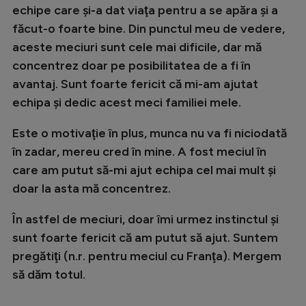
echipe care şi-a dat viaţa pentru a se apăra şi a
Natație
făcut-o foarte bine. Din punctul meu de vedere,
Formula 1
aceste meciuri sunt cele mai dificile, dar mă
Gimnastică
concentrez doar pe posibilitatea de a fi în
avantaj. Sunt foarte fericit că mi-am ajutat
Auto
echipa şi dedic acest meci familiei mele.
Rugby
Este o motivaţie în plus, munca nu va fi niciodată
Ciclism
în zadar, mereu cred în mine. A fost meciul în
Alte sporturi
care am putut să-mi ajut echipa cel mai mult şi
doar la asta mă concentrez.
JO 2024
JO 2026
În astfel de meciuri, doar îmi urmez instinctul şi
sunt foarte fericit că am putut să ajut. Suntem
pregătiţi (n.r. pentru meciul cu Franţa). Mergem
să dăm totul.