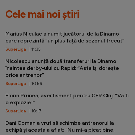
Cele mai noi știri
Marius Niculae a numit jucătorul de la Dinamo
care reprezintă ”un plus față de sezonul trecut”
SuperLiga
| 11:35
Nicolescu anunță două transferuri la Dinamo
înaintea derby-ului cu Rapid: ”Asta își dorește
orice antrenor”
SuperLiga
| 10:56
Florin Prunea, avertisment pentru CFR Cluj: ”Va fi
o explozie!”
SuperLiga
| 10:17
Dani Coman a vrut să schimbe antrenorul la
echipă și acesta a aflat: ”Nu mi-a picat bine.