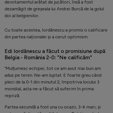
devotamentul arătat de jucători, însă a fost
Serie A
dezamăgit de greșeala lui Andrei Burcă de la golul
doi al belgienilor.
Bundesliga
Ligue 1
Cu toate acestea, Iordănescu a promis o calificare
Campionate
din partea naționalei și a cerut optimism.
Starurile fotbalului
Edi Iordănescu a făcut o promisiune după
EURO 2024
Belgia - România 2-0: "Ne calificăm"
Stranieri
"Mulțumesc echipei, tot ce am avut mai bun am
Clasamente
adus pe teren. Ne-am luptat. E foarte greu când
pleci de la 0-1 din minutul 2, împotriva locului 3
mondial, asta ne-a făcut să suferim în prima
repriză.
Tenis
Partea secundă a fost una cu ocazii, 3-4 mari, și
Handbal