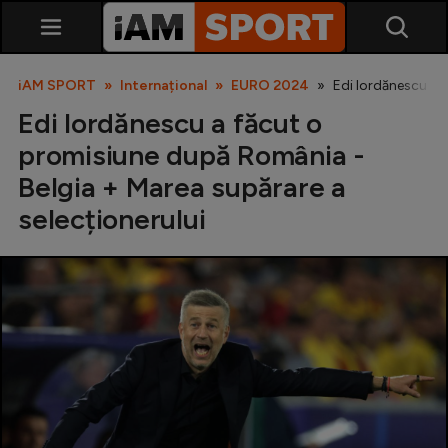
iAM SPORT
Internațional
EURO 2024
Edi Iordănescu a 
Edi Iordănescu a făcut o
promisiune după România -
Belgia + Marea supărare a
selecționerului
SuperLiga
Liga 2
Cupa României
Echipa Națională
U21
Fotbal feminin