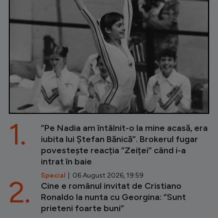
1.
”Pe Nadia am întâlnit-o la mine acasă, era
iubita lui Ștefan Bănică”. Brokerul fugar
povestește reacția ”Zeiței” când i-a
intrat în baie
Special
| 06 August 2026, 19:59
2.
Cine e românul invitat de Cristiano
Ronaldo la nunta cu Georgina: ”Sunt
prieteni foarte buni”