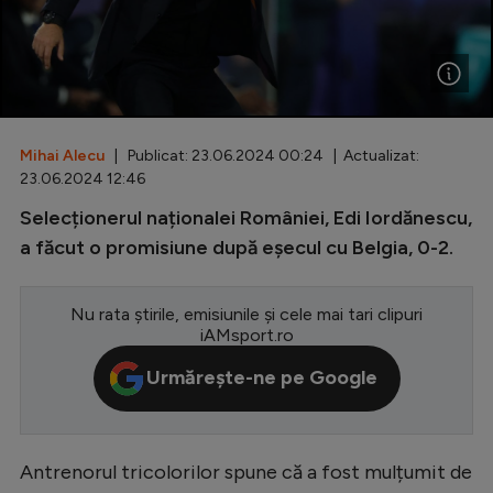
Special
Diverse
Inedit
Mihai Alecu
| Publicat: 23.06.2024 00:24 | Actualizat:
Clasamente
23.06.2024 12:46
Selecționerul naționalei României, Edi Iordănescu,
a făcut o promisiune după eșecul cu Belgia, 0-2.
Champions League
Nu rata știrile, emisiunile și cele mai tari clipuri
Europa League
iAMsport.ro
Conference League
Urmărește-ne pe Google
CM 2026
Premier League
Antrenorul tricolorilor spune că a fost mulțumit de
LaLiga