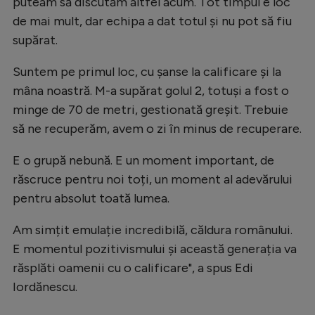
puteam să discutăm altfel acum. Tot timpul e loc
Natație
de mai mult, dar echipa a dat totul și nu pot să fiu
supărat.
Formula 1
Gimnastică
Suntem pe primul loc, cu șanse la calificare și la
mâna noastră. M-a supărat golul 2, totuși a fost o
Auto
minge de 70 de metri, gestionată greșit. Trebuie
Rugby
să ne recuperăm, avem o zi în minus de recuperare.
Ciclism
E o grupă nebună. E un moment important, de
Alte sporturi
răscruce pentru noi toți, un moment al adevărului
JO 2024
pentru absolut toată lumea.
JO 2026
Am simțit emulație incredibilă, căldura românului.
E momentul pozitivismului și această generația va
răsplăti oamenii cu o calificare", a spus Edi
Iordănescu.