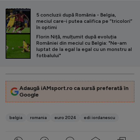
Intră în cont
CITEȘTE ȘI
Creează cont
5 concluzii după România - Belgia,
meciul care-i putea califica pe ”tricolori”
în optimi
Florin Niță, mulțumit după evoluția
României din meciul cu Belgia: "Ne-am
luptat de la egal la egal cu un monstru al
fotbalului"
Adaugă iAMsport.ro ca sursă preferată în
Google
belgia
romania
euro 2024
edi iordanescu