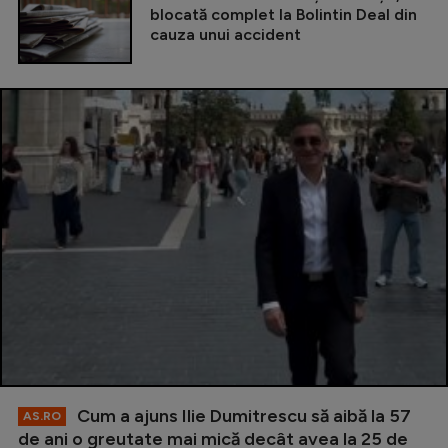
blocată complet la Bolintin Deal din
cauza unui accident
Cum a ajuns Ilie Dumitrescu să aibă la 57
AS.RO
de ani o greutate mai mică decât avea la 25 de