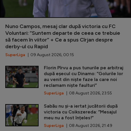
Nuno Campos, mesaj clar după victoria cu FC
Voluntari: ”Suntem departe de ceea ce trebuie
să facem în viitor” + Ce a spus Cîrjan despre
derby-ul cu Rapid
SuperLiga
| 09 August 2026, 00:15
Florin Pîrvu a pus tunurile pe arbitraj
după eșecul cu Dinamo: ”Golurile lor
au venit din niște faze la care noi
reclamam niște faulturi”
SuperLiga
| 08 August 2026, 23:55
Sabău nu și-a iertat jucătorii după
victoria cu Csikszereda: ”Mesajul
meu nu a fost înțeles!”
SuperLiga
| 08 August 2026, 21:49