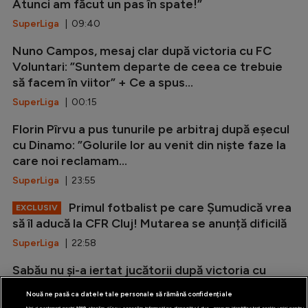
Atunci am făcut un pas în spate!”
SuperLiga
| 09:40
Nuno Campos, mesaj clar după victoria cu FC
Voluntari: ”Suntem departe de ceea ce trebuie
să facem în viitor” + Ce a spus...
SuperLiga
| 00:15
Florin Pîrvu a pus tunurile pe arbitraj după eșecul
cu Dinamo: ”Golurile lor au venit din niște faze la
care noi reclamam...
SuperLiga
| 23:55
Primul fotbalist pe care Șumudică vrea
EXCLUSIV
să îl aducă la CFR Cluj! Mutarea se anunță dificilă
SuperLiga
| 22:58
Sabău nu și-a iertat jucătorii după victoria cu
Csikszereda: ”Mesajul meu nu a fost înțeles!”
Nouă ne pasă ca datele tale personale să rămână confidențiale
SuperLiga
| 21:49