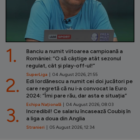
1.
Banciu a numit viitoarea campioană a
României: ”O să câștige atât sezonul
regulat, cât și play-off-ul!”
SuperLiga
| 04 August 2026, 21:55
2.
Edi Iordănescu a numit cei doi jucători pe
care regretă că nu i-a convocat la Euro
2024: ”Îmi pare rău, dar asta e situația”
Echipa Națională
| 04 August 2026, 08:03
3.
Incredibil! Ce salariu încasează Coubiș în
a liga a doua din Anglia
Stranieri
| 05 August 2026, 12:34