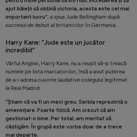
pentru mine personal să îmi ridic încrederea și să
Intră în cont
ajut băieții să obțină victoria, acesta este cel mai
Creează cont
important lucru”
, a spus Jude Bellingham după
succesul de debut al britanicilor în Germania.
Harry Kane: ”Jude este un jucător
incredibil”
Vârful Angliei, Harry Kane, nu a reușit să-și treacă
numele pe lista marcatorilor, însă a avut puterea
de a-i adresa cuvinte laudative colegului legitimat
la Real Madrid.
”Știam că va fi un meci greu. Serbia reprezintă o
amenințare. Foarte fizică. Am crezut că am
gestionat-o bine. Per total, am meritat să
câștigăm. În grupă este vorba doar de a trece
mai departe.