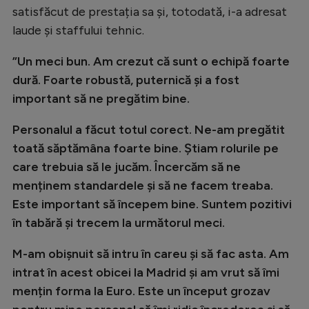
satisfăcut de prestația sa și, totodată, i-a adresat
Natație
laude și staffului tehnic.
Formula 1
”Un meci bun. Am crezut că sunt o echipă foarte
Gimnastică
dură. Foarte robustă, puternică și a fost
Auto
important să ne pregătim bine.
Rugby
Personalul a făcut totul corect. Ne-am pregătit
Ciclism
toată săptămâna foarte bine. Știam rolurile pe
care trebuia să le jucăm. Încercăm să ne
Alte sporturi
menținem standardele și să ne facem treaba.
JO 2024
Este important să începem bine. Suntem pozitivi
JO 2026
în tabără și trecem la următorul meci.
M-am obișnuit să intru în careu și să fac asta. Am
intrat în acest obicei la Madrid și am vrut să îmi
mențin forma la Euro. Este un început grozav