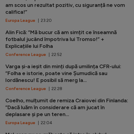
am scos un rezultat pozitiv, cu siguranță ne vom
califica!”
Europa League
| 23:20
Alin Fică: ”Mă bucur că am simțit ce înseamnă
fotbalul jucând împotriva lui Tromso!” +
Explicațiile lui Folha
Conference League
| 22:52
Varga și-a ieșit din minți după umilința CFR-ului:
”Folha e istorie, poate vine Șumudică sau
Iordănescu! E posibil să merg la...
Conference League
| 22:28
Coelho, mulțumit de remiza Craiovei din Finlanda:
”Dacă luăm în considerare că am jucat în
deplasare și pe un teren...
Europa League
| 22:04