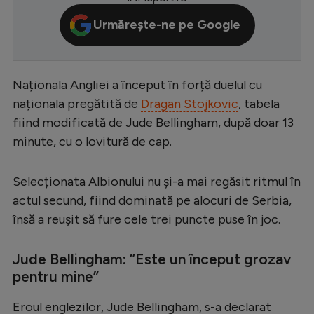
Serie A
Urmărește-ne pe Google
Bundesliga
Ligue 1
Naționala Angliei a început în forță duelul cu
Campionate
naționala pregătită de
Dragan Stojkovic
, tabela
fiind modificată de Jude Bellingham, după doar 13
Starurile fotbalului
minute, cu o lovitură de cap.
EURO 2024
Stranieri
Selecționata Albionului nu și-a mai regăsit ritmul în
actul secund, fiind dominată pe alocuri de Serbia,
Clasamente
însă a reușit să fure cele trei puncte puse în joc.
Jude Bellingham: ”Este un început grozav
pentru mine”
Tenis
Handbal
Eroul englezilor, Jude Bellingham, s-a declarat