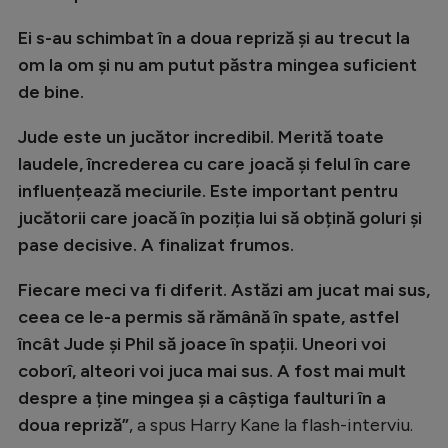
Ei s-au schimbat în a doua repriză și au trecut la
om la om și nu am putut păstra mingea suficient
de bine.
Jude este un jucător incredibil. Merită toate
laudele, încrederea cu care joacă și felul în care
influențează meciurile. Este important pentru
jucătorii care joacă în poziția lui să obțină goluri și
pase decisive. A finalizat frumos.
Fiecare meci va fi diferit. Astăzi am jucat mai sus,
ceea ce le-a permis să rămână în spate, astfel
încât Jude și Phil să joace în spații. Uneori voi
coborî, alteori voi juca mai sus. A fost mai mult
despre a ține mingea și a câștiga faulturi în a
doua repriză”
, a spus Harry Kane la flash-interviu.