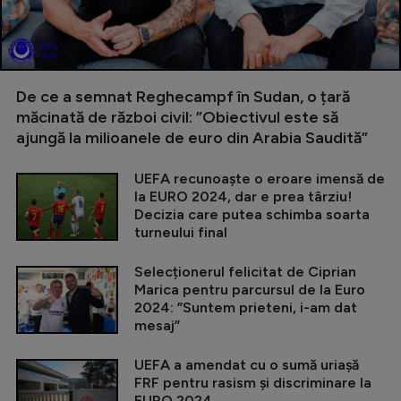
De ce a semnat Reghecampf în Sudan, o țară
măcinată de război civil: ”Obiectivul este să
ajungă la milioanele de euro din Arabia Saudită”
UEFA recunoaște o eroare imensă de
la EURO 2024, dar e prea târziu!
Decizia care putea schimba soarta
turneului final
Selecționerul felicitat de Ciprian
Marica pentru parcursul de la Euro
2024: ”Suntem prieteni, i-am dat
mesaj”
UEFA a amendat cu o sumă uriașă
FRF pentru rasism și discriminare la
EURO 2024