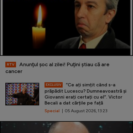
Anunţul şoc al zilei! Puţini ştiau că are
RTV
cancer
”Ce ați simțit când s-a
EXCLUSIV
prăpădit Lucescu? Dumneavoastră și
Giovanni erați certați cu el”. Victor
Becali a dat cărțile pe față
Special
| 05 August 2026, 13:23