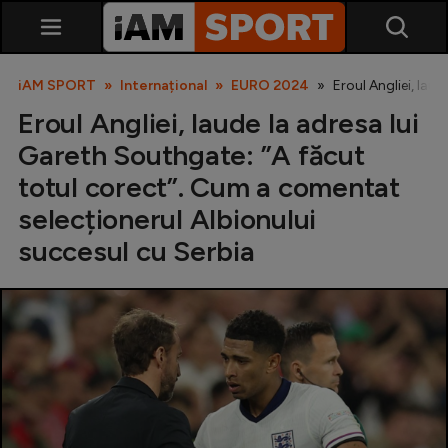
iAM SPORT
Internațional
EURO 2024
Eroul Angliei, lau
Eroul Angliei, laude la adresa lui
Gareth Southgate: ”A făcut
totul corect”. Cum a comentat
selecționerul Albionului
succesul cu Serbia
SuperLiga
Liga 2
Cupa României
Echipa Națională
U21
Fotbal feminin