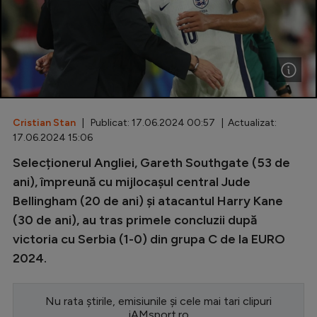
Special
Diverse
Inedit
Clasamente
Cristian Stan
| Publicat: 17.06.2024 00:57 | Actualizat:
17.06.2024 15:06
Selecționerul Angliei, Gareth Southgate (53 de
Champions League
ani), împreună cu mijlocașul central Jude
Bellingham (20 de ani) și atacantul Harry Kane
Europa League
(30 de ani), au tras primele concluzii după
Conference League
victoria cu Serbia (1-0) din grupa C de la EURO
2024.
CM 2026
Premier League
Nu rata știrile, emisiunile și cele mai tari clipuri
LaLiga
iAMsport.ro