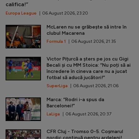
califica!”
Europa League
| 06 August 2026, 23:20
McLaren nu se grăbește să intre în
clubul Macarena
Formula 1
| 06 August 2026, 21:35
Victor Pițurcă a șters pe jos cu Gigi
Becali și cu MM Stoica: ”Nu poți să ai
încredere în cineva care nu a jucat
fotbal să aducă jucători!”
SuperLiga
| 06 August 2026, 21:06
Marca: ”Rodri i-a spus da
Barcelonei!”
LaLiga
| 06 August 2026, 20:37
CFR Cluj - Tromso 0-5. Coșmarul
nordic continuă pentru ardeleni!