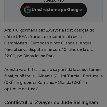
iAMsport.ro
Serie A
Urmărește-ne pe Google
Bundesliga
Ligue 1
Arbitrul german Felix Zwayer a fost delegat de
Campionate
către UEFA să arbitreze semifinala de la
Starurile fotbalului
Campionatul European dinte Olanda și Anglia.
Meciul se va disputa miercuri, 10 iulie, de la ora
EURO 2024
22:00, pe Signa Iduna Park.
Stranieri
Clasamente
Acesta va arbitra a patra sa partidă la acest turneu
final, după Italia - Albania (2-1) și Turcia - Portugalia
(0-3), în grupe, și România - Olanda (0-3), în
optimile de finală.
Tenis
Conflictul lui Zwayer cu Jude Bellingham
Handbal