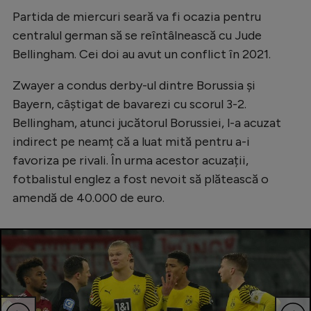
Natație
Partida de miercuri seară va fi ocazia pentru
centralul german să se reîntâlnească cu Jude
Formula 1
Bellingham. Cei doi au avut un conflict în 2021.
Gimnastică
Zwayer a condus derby-ul dintre Borussia și
Auto
Bayern, câștigat de bavarezi cu scorul 3-2.
Rugby
Bellingham, atunci jucătorul Borussiei, l-a acuzat
indirect pe neamț că a luat mită pentru a-i
Ciclism
favoriza pe rivali. În urma acestor acuzații,
Alte sporturi
fotbalistul englez a fost nevoit să plătească o
JO 2024
amendă de 40.000 de euro.
JO 2026