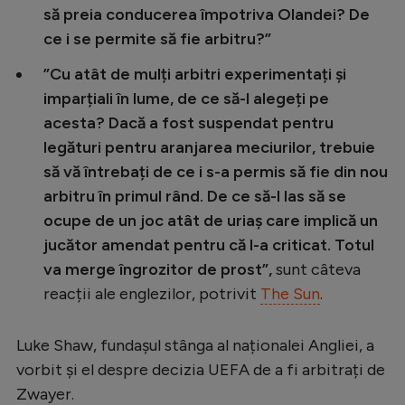
să preia conducerea împotriva Olandei? De
ce i se permite să fie arbitru?”
”Cu atât de mulți arbitri experimentați și
imparțiali în lume, de ce să-l alegeți pe
acesta? Dacă a fost suspendat pentru
legături pentru aranjarea meciurilor, trebuie
să vă întrebați de ce i s-a permis să fie din nou
arbitru în primul rând. De ce să-l las să se
ocupe de un joc atât de uriaș care implică un
jucător amendat pentru că l-a criticat. Totul
va merge îngrozitor de prost”,
sunt câteva
reacții ale englezilor, potrivit
The Sun
.
Luke Shaw, fundașul stânga al naționalei Angliei, a
vorbit și el despre decizia UEFA de a fi arbitrați de
Zwayer.