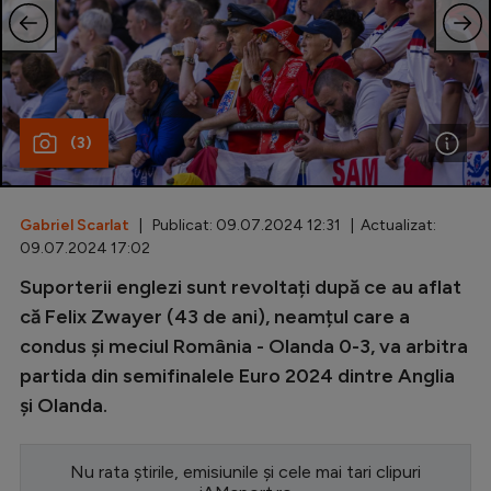
Special
Diverse
Inedit
(3)
Clasamente
Gabriel Scarlat
| Publicat: 09.07.2024 12:31 | Actualizat:
09.07.2024 17:02
Champions League
Suporterii englezi sunt revoltați după ce au aflat
că Felix Zwayer (43 de ani), neamțul care a
Europa League
condus și meciul România - Olanda 0-3, va arbitra
Conference League
partida din semifinalele Euro 2024 dintre Anglia
CM 2026
și Olanda.
Premier League
Nu rata știrile, emisiunile și cele mai tari clipuri
LaLiga