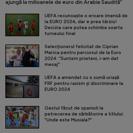
ajungă la milioanele de euro din Arabia Saudită”
UEFA recunoaște o eroare imensă de
la EURO 2024, dar e prea târziu!
Decizia care putea schimba soarta
turneului final
Selecționerul felicitat de Ciprian
Marica pentru parcursul de la Euro
2024: ”Suntem prieteni, i-am dat
mesaj”
UEFA a amendat cu o sumă uriașă
FRF pentru rasism și discriminare la
EURO 2024
Gestul făcut de spanioli la
petrecerea de sărbătorire a titlului:
”Unde este Musiala?”