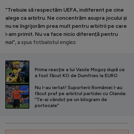
”Trebuie să respectăm UEFA, indiferent pe cine
alege ca arbitru. Ne concentrăm asupra jocului și
nu ne îngrijorăm prea mult pentru arbitrii pe care
i-am primit. Nu va face nicio diferență pentru
noi”,
a spus fotbalistul englez.
CITEȘTE ȘI
Prima reacție a lui Vasile Mogoș după ce
a fost făcut KO de Dumfries la EURO
Nu l-au iertat! Suporterii României l-au
făcut praf pe arbitrul partidei cu Olanda:
”Te-ai vândut pe un kilogram de
portocale”