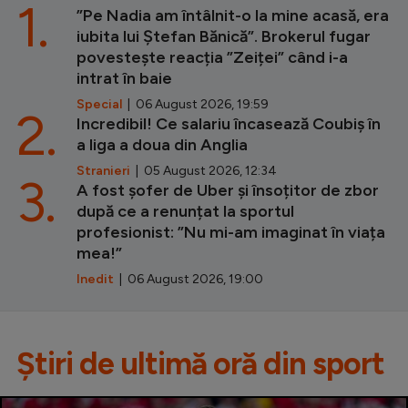
1.
”Pe Nadia am întâlnit-o la mine acasă, era
iubita lui Ștefan Bănică”. Brokerul fugar
povestește reacția ”Zeiței” când i-a
intrat în baie
Special
| 06 August 2026, 19:59
2.
Incredibil! Ce salariu încasează Coubiș în
a liga a doua din Anglia
Stranieri
| 05 August 2026, 12:34
3.
A fost șofer de Uber și însoțitor de zbor
după ce a renunțat la sportul
profesionist: ”Nu mi-am imaginat în viața
mea!”
Inedit
| 06 August 2026, 19:00
Știri de ultimă oră din sport