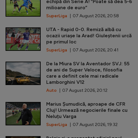
echipă din Serie A! ”Poate să dea 5-6
milioane de euro”
SuperLiga
| 07 August 2026, 20:58
UTA - Rapid 0-0. Remiză albă cu
ocazii uriașe la Arad! Giuleștenii urcă
pe primul loc
SuperLiga
| 07 August 2026, 20:41
De la Miura SV la Aventador SVJ: 55
de ani de Super Veloce, filosofia
care a definit cele mai radicale
Lamborghini V12
Auto
| 07 August 2026, 20:12
Marius Șumudică, aproape de CFR
Cluj! Urmează negocierile finale cu
Neluțu Varga
SuperLiga
| 07 August 2026, 19:32