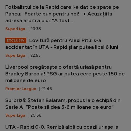
Fotbalistul de la Rapid care l-a dat pe spate pe
Pancu: ”Foarte bun pentru noi!” + Acuzații la
adresa arbitrajului: ”A fost...
SuperLiga
| 23:38
Lovitură pentru Alexi Pitu: s-a
EXCLUSIV
accidentat în UTA - Rapid și ar putea lipsi 6 luni!
SuperLiga
| 22:53
Liverpool pregătește o ofertă uriașă pentru
Bradley Barcola! PSG ar putea cere peste 150 de
milioane de euro
Premier League
| 21:46
Surpriză: Ștefan Baiaram, propus la o echipă din
Serie A! ”Poate să dea 5-6 milioane de euro”
SuperLiga
| 20:58
UTA - Rapid 0-0. Remiză albă cu ocazii uriașe la