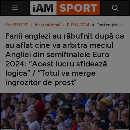
iAM SPORT
Internațional
EURO 2024
Fanii englezi au r
Fanii englezi au răbufnit după ce
au aflat cine va arbitra meciul
Angliei din semifinalele Euro
2024: ”Acest lucru sfidează
logica” / ”Totul va merge
SuperLiga
îngrozitor de prost”
Liga 2
Cupa României
Echipa Națională
U21
Fotbal feminin