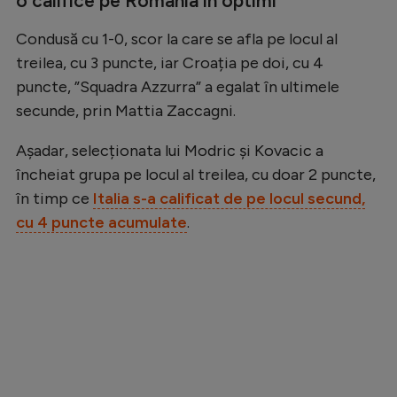
o califice pe România în optimi
Natație
Condusă cu 1-0, scor la care se afla pe locul al
Formula 1
treilea, cu 3 puncte, iar Croația pe doi, cu 4
Gimnastică
puncte, ”Squadra Azzurra” a egalat în ultimele
secunde, prin Mattia Zaccagni.
Auto
Rugby
Așadar, selecționata lui Modric și Kovacic a
încheiat grupa pe locul al treilea, cu doar 2 puncte,
Ciclism
în timp ce
Italia s-a calificat de pe locul secund,
Alte sporturi
cu 4 puncte acumulate
.
JO 2024
JO 2026