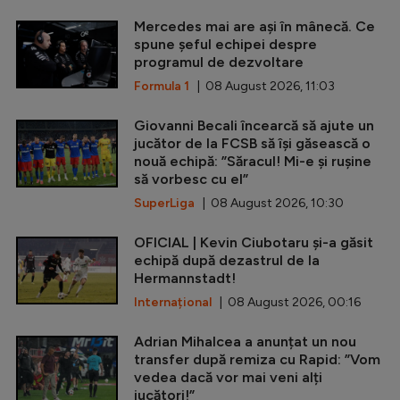
Mercedes mai are ași în mânecă. Ce
spune șeful echipei despre
programul de dezvoltare
Formula 1
| 08 August 2026, 11:03
Giovanni Becali încearcă să ajute un
jucător de la FCSB să își găsească o
nouă echipă: ”Săracul! Mi-e și rușine
să vorbesc cu el”
SuperLiga
| 08 August 2026, 10:30
OFICIAL | Kevin Ciubotaru și-a găsit
echipă după dezastrul de la
Hermannstadt!
Internațional
| 08 August 2026, 00:16
Adrian Mihalcea a anunțat un nou
transfer după remiza cu Rapid: ”Vom
vedea dacă vor mai veni alți
jucători!”