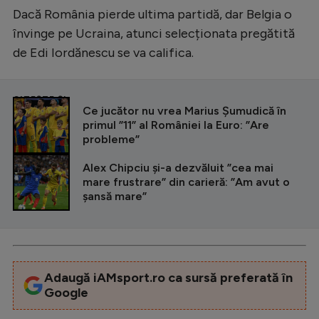
Dacă România pierde ultima partidă, dar Belgia o
învinge pe Ucraina, atunci selecționata pregătită
de Edi Iordănescu se va califica.
CITEȘTE ȘI
Ce jucător nu vrea Marius Șumudică în
primul ”11” al României la Euro: ”Are
probleme”
Alex Chipciu și-a dezvăluit ”cea mai
mare frustrare” din carieră: ”Am avut o
șansă mare”
Adaugă iAMsport.ro ca sursă preferată în
Google