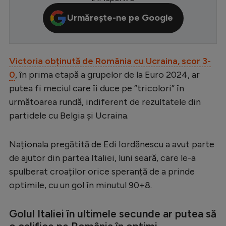
Serie A
Urmărește-ne pe Google
Bundesliga
Ligue 1
Victoria obținută de România cu Ucraina, scor 3-
Campionate
0
, în prima etapă a grupelor de la Euro 2024, ar
putea fi meciul care îi duce pe ”tricolori” în
Starurile fotbalului
următoarea rundă, indiferent de rezultatele din
EURO 2024
partidele cu Belgia și Ucraina.
Stranieri
Naționala pregătită de Edi Iordănescu a avut parte
Clasamente
de ajutor din partea Italiei, luni seară, care le-a
spulberat croaților orice speranță de a prinde
optimile, cu un gol în minutul 90+8.
Tenis
Golul Italiei în ultimele secunde ar putea să
Handbal