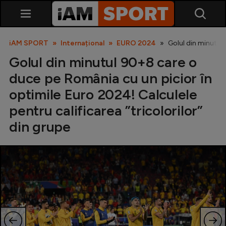
iAM SPORT
Internațional
EURO 2024
Golul din minutul 
Golul din minutul 90+8 care o
duce pe România cu un picior în
optimile Euro 2024! Calculele
pentru calificarea ”tricolorilor”
din grupe
SuperLiga
Liga 2
Cupa României
Echipa Națională
U21
Fotbal feminin