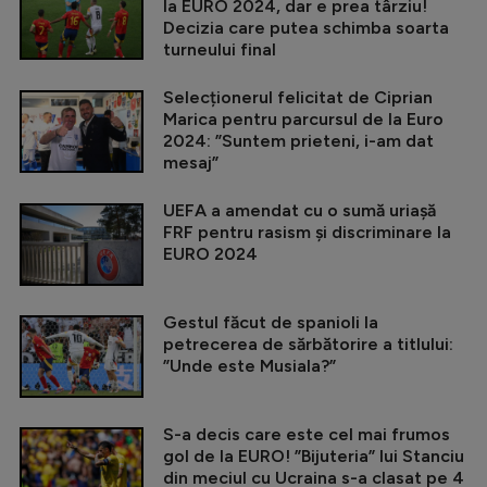
la EURO 2024, dar e prea târziu!
Decizia care putea schimba soarta
turneului final
Selecționerul felicitat de Ciprian
Marica pentru parcursul de la Euro
2024: ”Suntem prieteni, i-am dat
mesaj”
UEFA a amendat cu o sumă uriașă
FRF pentru rasism și discriminare la
EURO 2024
Gestul făcut de spanioli la
petrecerea de sărbătorire a titlului:
”Unde este Musiala?”
S-a decis care este cel mai frumos
gol de la EURO! ”Bijuteria” lui Stanciu
din meciul cu Ucraina s-a clasat pe 4