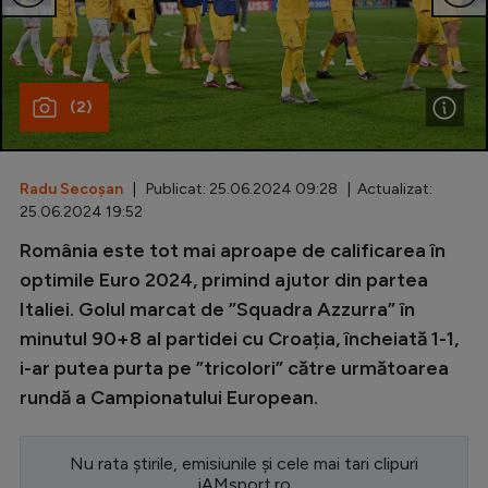
Special
Diverse
(2)
Inedit
Clasamente
Radu Secoșan
| Publicat: 25.06.2024 09:28 | Actualizat:
25.06.2024 19:52
România este tot mai aproape de calificarea în
Champions League
optimile Euro 2024, primind ajutor din partea
Italiei. Golul marcat de ”Squadra Azzurra” în
Europa League
minutul 90+8 al partidei cu Croația, încheiată 1-1,
Conference League
i-ar putea purta pe ”tricolori” către următoarea
rundă a Campionatului European.
CM 2026
Premier League
Nu rata știrile, emisiunile și cele mai tari clipuri
LaLiga
iAMsport.ro