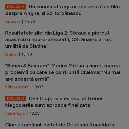
Un cunoscut regizor realizează un film
EXCLUSIV
despre Anghel și Edi Iordănescu
Special
| 14:36
Rezultatele zilei din Liga 2: Steaua a pierdut
acasă cu o nou-promovată, CS Dinamo a fost
umilită de Slatina!
Liga 2
| 13:48
”Bancu & Baiaram”. Marius Mitran a numit marea
problemă cu care se confruntă Craiova: ”Nu mai
are această armă”
Editorialisti
| 13:07
CFR Cluj și-a ales noul antrenor!
EXCLUSIV
Negocierile sunt aproape finalizate
SuperLiga
| 12:29
Cine e românul invitat de Cristiano Ronaldo la