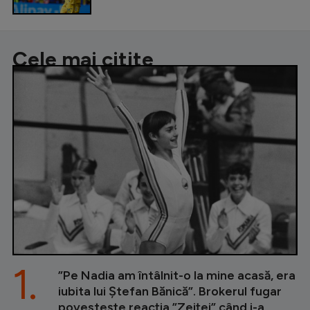
Cele mai citite
1.
”Pe Nadia am întâlnit-o la mine acasă, era
iubita lui Ștefan Bănică”. Brokerul fugar
povestește reacția ”Zeiței” când i-a