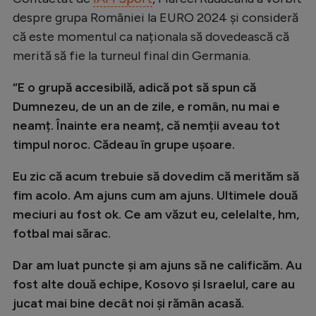
Natație
despre grupa României la EURO 2024 și consideră
că este momentul ca naționala să dovedească că
Formula 1
merită să fie la turneul final din Germania.
Gimnastică
“E o grupă accesibilă, adică pot să spun că
Auto
Dumnezeu, de un an de zile, e român, nu mai e
Rugby
neamț. Înainte era neamț, că nemții aveau tot
timpul noroc. Cădeau în grupe ușoare.
Ciclism
Alte sporturi
Eu zic că acum trebuie să dovedim că merităm să
fim acolo. Am ajuns cum am ajuns. Ultimele două
JO 2024
meciuri au fost ok. Ce am văzut eu, celelalte, hm,
JO 2026
fotbal mai sărac.
Dar am luat puncte și am ajuns să ne calificăm. Au
fost alte două echipe, Kosovo și Israelul, care au
jucat mai bine decât noi și rămân acasă.