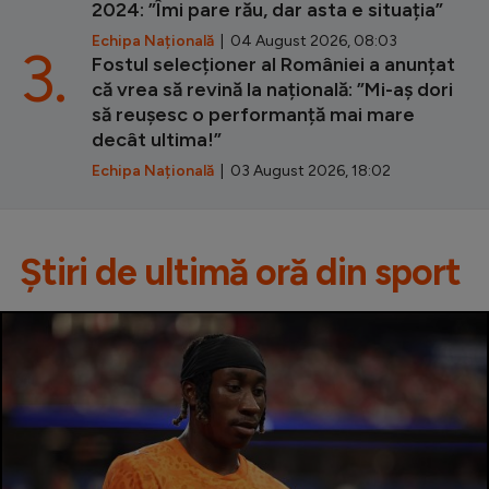
2024: ”Îmi pare rău, dar asta e situația”
Echipa Națională
| 04 August 2026, 08:03
3.
Fostul selecționer al României a anunțat
că vrea să revină la națională: ”Mi-aș dori
să reușesc o performanță mai mare
decât ultima!”
Echipa Națională
| 03 August 2026, 18:02
Știri de ultimă oră din sport