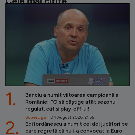
Cele mai citite
1.
Banciu a numit viitoarea campioană a
României: ”O să câștige atât sezonul
regulat, cât și play-off-ul!”
SuperLiga
| 04 August 2026, 21:55
2.
Edi Iordănescu a numit cei doi jucători pe
care regretă că nu i-a convocat la Euro