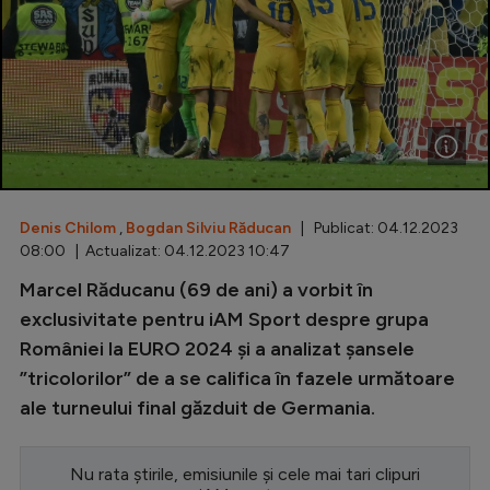
Special
Diverse
Inedit
Clasamente
Denis Chilom
,
Bogdan Silviu Răducan
| Publicat: 04.12.2023
08:00 | Actualizat: 04.12.2023 10:47
Champions League
Marcel Răducanu (69 de ani) a vorbit în
exclusivitate pentru iAM Sport despre grupa
Europa League
României la EURO 2024 și a analizat șansele
Conference League
”tricolorilor” de a se califica în fazele următoare
CM 2026
ale turneului final găzduit de Germania.
Premier League
Nu rata știrile, emisiunile și cele mai tari clipuri
LaLiga