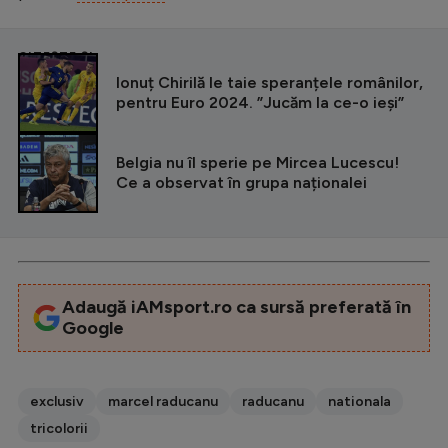
CITEȘTE ȘI
Ionuț Chirilă le taie speranțele românilor,
pentru Euro 2024. ”Jucăm la ce-o ieși”
Belgia nu îl sperie pe Mircea Lucescu!
Ce a observat în grupa naționalei
Adaugă iAMsport.ro ca sursă preferată în
Google
exclusiv
marcel raducanu
raducanu
nationala
tricolorii