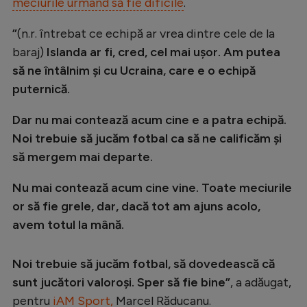
meciurile urmând să fie dificile
.
”
(n.r. întrebat ce echipă ar vrea dintre cele de la
baraj)
Islanda ar fi, cred, cel mai ușor. Am putea
să ne întâlnim și cu Ucraina, care e o echipă
puternică.
Dar nu mai contează acum cine e a patra echipă.
Noi trebuie să jucăm fotbal ca să ne calificăm și
să mergem mai departe.
Nu mai contează acum cine vine. Toate meciurile
or să fie grele, dar, dacă tot am ajuns acolo,
avem totul la mână.
Noi trebuie să jucăm fotbal, să dovedească că
sunt jucători valoroși. Sper să fie bine”
, a adăugat,
pentru
iAM Sport,
Marcel Răducanu.