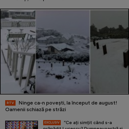
Ninge ca-n povești, la început de august!
RTV
Oamenii schiază pe străzi
”Ce ați simțit când s-a
EXCLUSIV
prăpădit Lucescu? Dumneavoastră și