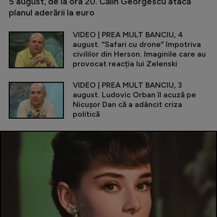
5 august, de la ora 20. Călin Georgescu atacă
planul aderării la euro
VIDEO | PREA MULT BANCIU, 4
august. ”Safari cu drone” împotriva
civililor din Herson. Imaginile care au
provocat reacția lui Zelenski
VIDEO | PREA MULT BANCIU, 3
august. Ludovic Orban îl acuză pe
Nicușor Dan că a adâncit criza
politică