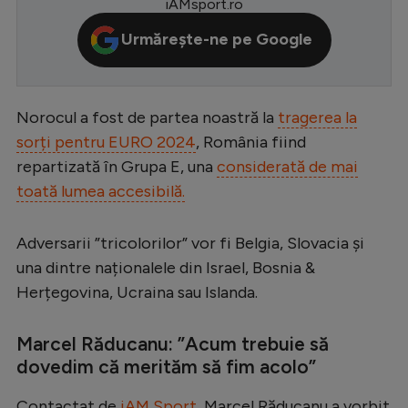
iAMsport.ro
Serie A
Urmărește-ne pe Google
Bundesliga
Ligue 1
Norocul a fost de partea noastră la
tragerea la
Campionate
sorți pentru EURO 2024
, România fiind
Starurile fotbalului
repartizată în Grupa E, una
considerată de mai
toată lumea accesibilă.
EURO 2024
Stranieri
Adversarii ”tricolorilor” vor fi Belgia, Slovacia și
Clasamente
una dintre naționalele din Israel, Bosnia &
Herțegovina, Ucraina sau Islanda.
Marcel Răducanu: ”Acum trebuie să
Tenis
dovedim că merităm să fim acolo”
Handbal
Contactat de
iAM Sport
, Marcel Răducanu a vorbit