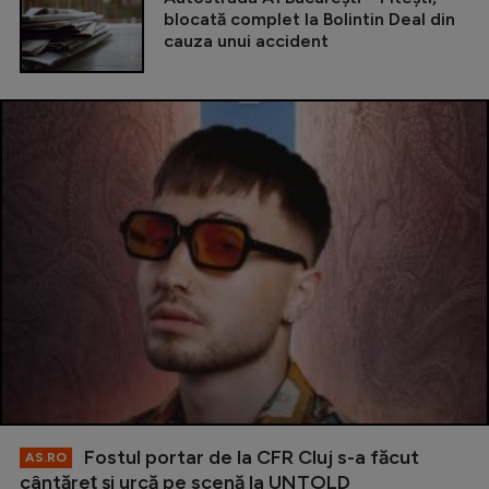
blocată complet la Bolintin Deal din
cauza unui accident
Fostul portar de la CFR Cluj s-a făcut
AS.RO
cântăreţ şi urcă pe scenă la UNTOLD