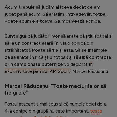
Intră în cont
Acum trebuie să jucăm altceva decât ce am
Creează cont
jucat până acum. Să arătăm, într-adevăr, fotbal.
Poate acum e altceva. Se motivează echipa.
Sunt sigur că jucătorii vor să arate că știu fotbal și
să ia un contract afară
(n.r. la o echipă din
străinătate)
. Poate să fie și asta. Să se întâmple
ca să arate
(n.r. că știu fotbal)
și să aibă contracte
prin campionate puternice”
, a declarat î
n
exclusivitate pentru iAM Sport
, Marcel Răducanu.
Marcel Răducanu: ”Toate meciurile or să
fie grele”
Fostul atacant a mai spus și că numele celei de-a
4-a echipe din grupă nu este important,
toate