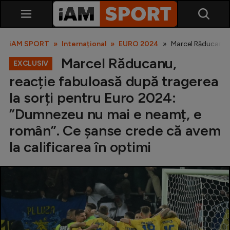
iAM SPORT
Internațional
EURO 2024
Marcel Răducanu, 
Marcel Răducanu,
EXCLUSIV
reacție fabuloasă după tragerea
la sorți pentru Euro 2024:
”Dumnezeu nu mai e neamț, e
român”. Ce șanse crede că avem
SuperLiga
la calificarea în optimi
Liga 2
Cupa României
Echipa Națională
U21
Fotbal feminin